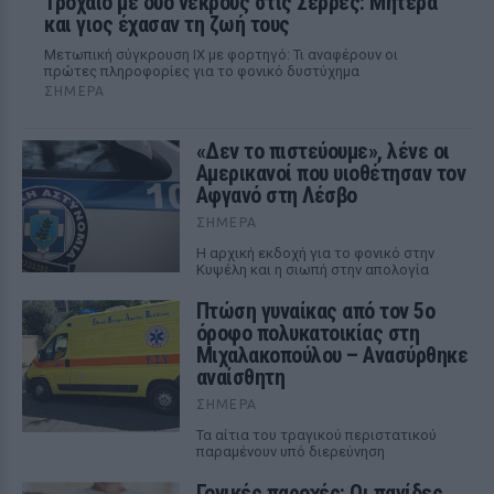
Τροχαίο με δύο νεκρούς στις Σέρρες: Μητέρα
και γιος έχασαν τη ζωή τους
Μετωπική σύγκρουση ΙΧ με φορτηγό: Τι αναφέρουν οι
πρώτες πληροφορίες για το φονικό δυστύχημα
ΣΉΜΕΡΑ
«Δεν το πιστεύουμε», λένε οι
Αμερικανοί που υιοθέτησαν τον
Αφγανό στη Λέσβο
ΣΉΜΕΡΑ
Η αρχική εκδοχή για το φονικό στην
Κυψέλη και η σιωπή στην απολογία
Πτώση γυναίκας από τον 5ο
όροφο πολυκατοικίας στη
Μιχαλακοπούλου – Ανασύρθηκε
αναίσθητη
ΣΉΜΕΡΑ
Τα αίτια του τραγικού περιστατικού
παραμένουν υπό διερεύνηση
Γονικές παροχές: Οι παγίδες