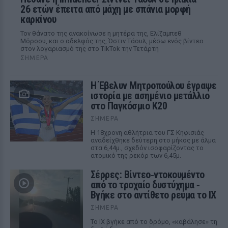
26 ετών έπειτα από μάχη με σπάνια μορφή
καρκίνου
Τον θάνατο της ανακοίνωσε η μητέρα της, Ελίζαμπεθ
Μόροου, και ο αδελφός της, Όστιν Τάουλ, μέσω ενός βίντεο
στον λογαριασμό της στο TikTok την Τετάρτη
ΣΉΜΕΡΑ
Η Έβελυν Μητροπούλου έγραψε
ιστορία με ασημένιο μετάλλιο
στο Παγκόσμιο Κ20
ΣΉΜΕΡΑ
Η 18χρονη αθλήτρια του ΓΣ Κηφισιάς
αναδείχθηκε δεύτερη στο μήκος με άλμα
στα 6,44μ., σχεδόν ισοφαρίζοντας το
ατομικό της ρεκόρ των 6,45μ.
Σέρρες: Βίντεο‑ντοκουμέντο
από το τροχαίο δυστύχημα ‑
Βγήκε στο αντίθετο ρεύμα το ΙΧ
ΣΉΜΕΡΑ
Το ΙΧ βγήκε από το δρόμο, «καβάλησε» τη