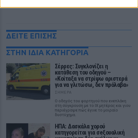
ΔΕΙΤΕ ΕΠΙΣΗΣ
ΣΤΗΝ ΙΔΙΑ ΚΑΤΗΓΟΡΙΑ
Σέρρες: Συγκλονίζει η
κατάθεση του οδηγού –
«Κοίταξα να στρίψω αριστερά
για να γλιτώσω, δεν πρόλαβα»
ΣΉΜΕΡΑ
Ο οδηγός του φορτηγού που ενεπλάκη
στη σύγκρουση με το ΙΧ μητέρας και γιου
περιέγραψε πώς έγινε το μοιραίο
δυστύχημα.
ΗΠΑ: Δασκάλα χορού
κατηγορείται για σeξουαλική