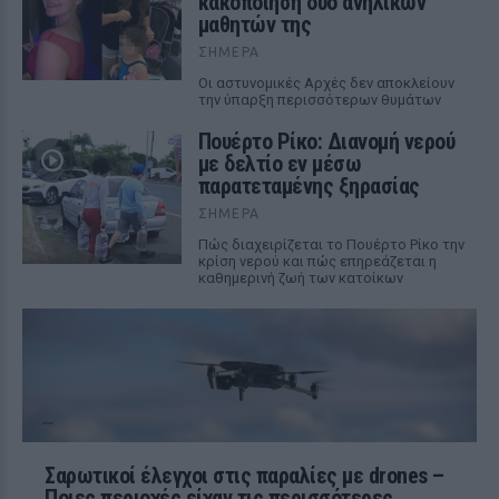
κακοποίηση δύο ανήλικων
μαθητών της
ΣΉΜΕΡΑ
Οι αστυνομικές Αρχές δεν αποκλείουν
την ύπαρξη περισσότερων θυμάτων
Πουέρτο Ρίκο: Διανομή νερού
με δελτίο εν μέσω
παρατεταμένης ξηρασίας
ΣΉΜΕΡΑ
Πώς διαχειρίζεται το Πουέρτο Ρίκο την
κρίση νερού και πώς επηρεάζεται η
καθημερινή ζωή των κατοίκων
Σαρωτικοί έλεγχοι στις παραλίες με drones –
Ποιες περιοχές είχαν τις περισσότερες