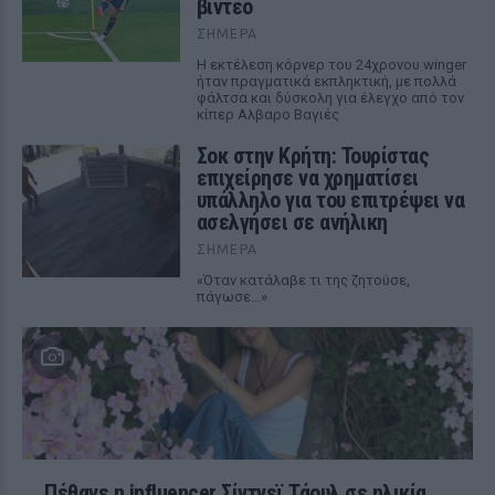
βίντεο
ΣΉΜΕΡΑ
Η εκτέλεση κόρνερ του 24χρονου winger
ήταν πραγματικά εκπληκτική, με πολλά
φάλτσα και δύσκολη για έλεγχο από τον
κίπερ Αλβαρο Βαγιές
Σοκ στην Κρήτη: Τουρίστας
επιχείρησε να χρηματίσει
υπάλληλο για του επιτρέψει να
ασελγήσει σε ανήλικη
ΣΉΜΕΡΑ
«Όταν κατάλαβε τι της ζητούσε,
πάγωσε...»
Πέθανε η influencer Σίντνεϊ Τάουλ σε ηλικία