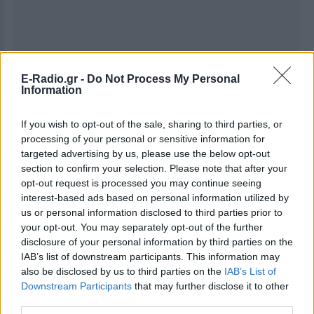
E-Radio.gr -
Do Not Process My Personal
Information
If you wish to opt-out of the sale, sharing to third parties, or
processing of your personal or sensitive information for
targeted advertising by us, please use the below opt-out
section to confirm your selection. Please note that after your
opt-out request is processed you may continue seeing
interest-based ads based on personal information utilized by
us or personal information disclosed to third parties prior to
your opt-out. You may separately opt-out of the further
disclosure of your personal information by third parties on the
Ακολουθήστε το E-Radio.gr στο
Google News
IAB’s list of downstream participants. This information may
και μάθετε πρώτοι
τα πιο hot νέα
.
also be disclosed by us to third parties on the
IAB’s List of
Downstream Participants
that may further disclose it to other
Για ακόμη περισσότερα
νέα
, μπείτε στην
ροή
third parties.
ειδήσεων
του E-Daily.gr