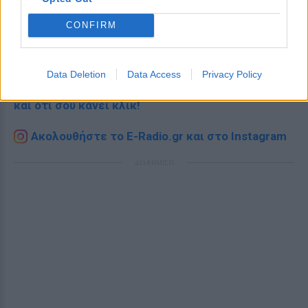
CONFIRM
Ακολουθήστε το E-Radio.gr στο
Google News
και μάθετε πρώτοι
τα πιο hot νέα
.
Data Deletion
Data Access
Privacy Policy
Εσύ μπήκες στο E-Daily.gr; Τα νέα της ημέρας
και ότι σου κάνει κλικ!
Ακολουθήστε το E-Radio.gr και στο Instagram
ΔΙΑΦΗΜΙΣΗ