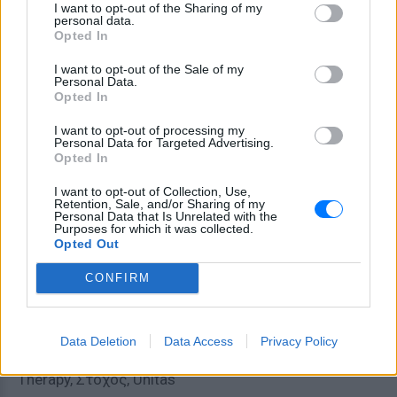
I want to opt-out of the Sharing of my
j.a.m., Keno Jewelry, Kilimi Jewellery, Kimothoe, La
personal data.
JOYa, Maridee, MIRTO-ART, Missi Neza, North & South
Opted In
Jewelry, Petalides, Sunflower Jewels, Vicky Kyritsi
I want to opt-out of the Sale of my
Personal Data.
12 – 18/12:
Blue Margarita, Constance Jewelry Design,
Opted In
Design is Play, Ilianne – Jewelry Made of Love,
I want to opt-out of processing my
Jousourum, Kristia Lazarie, Kyma, Loop.a, Loveisall,
Personal Data for Targeted Advertising.
Opted In
Mademoiselle, Μαρμαρώ, Myrtilo Jewelry, Paper
Studio – Anastasia Ioannidi, Penny’s Crafts, PHI, Sofia
I want to opt-out of Collection, Use,
Retention, Sale, and/or Sharing of my
Tzifopoulou, Thoosa, Vp-art, Xoutous, Zeta
Personal Data that Is Unrelated with the
Purposes for which it was collected.
Opted Out
•Mind, Body & Soul:
CONFIRM
9 – 11/12:
Aurora Art Project, Bee Naturalles, Candle
Maker, The Hydrean, Ichnos Soaps, Melissafarm,
Melissokomia Mentis, Nymfes Cosmetics, Paper Boat
Data Deletion
Data Access
Privacy Policy
Soaps & Candles, Sabahat, Soap n’ Goods, Soaping
Therapy, Στόχος, Unitas