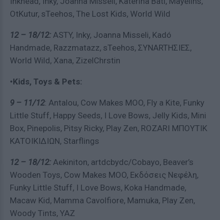
Inkhead, Inky, Joanna Misseli, Katerina Bati, Mayelins,
OtKutur, sTeehos, The Lost Kids, World Wild
12 – 18/12:
ASTY, Inky, Joanna Misseli, Kadó
Handmade, Razzmatazz, sTeehos, ΣΥΝARTΗΣΙΕΣ,
World Wild, Xana, ZizelChrstin
•Kids, Toys & Pets:
9 – 11/12
: Antalou, Cow Makes MOO, Fly a Kite, Funky
Little Stuff, Happy Seeds, I Love Bows, Jelly Kids, Mini
Box, Pinepolis, Pitsy Ricky, Play Zen, ROZARI ΜΠΟΥΤΙΚ
ΚΑΤΟΙΚΙΔΙΩΝ, Starflings
12 – 18/12:
Aekiniton, artdcbydc/Cobayo, Beaver’s
Wooden Toys, Cow Makes MOO, Εκδόσεις Νεφέλη,
Funky Little Stuff, I Love Bows, Koka Handmade,
Macaw Kid, Mamma Cavolfiore, Mamuka, Play Zen,
Woody Tints, YAZ