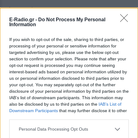
•
Accessories:
E-Radio.gr -
Do Not Process My Personal
9 – 11/12:
Atwodo, Convert Art, Helmates, Myrto
Information
Arvaniti, Nephele Silkscreen Creations, Planetree
Handmade, Pomegranate Project, Pretty World, Rain
If you wish to opt-out of the sale, sharing to third parties, or
Lab, Sunseekers, Wiggle Steps
processing of your personal or sensitive information for
targeted advertising by us, please use the below opt-out
section to confirm your selection. Please note that after your
12 – 18/12:
ALEF, Artiko, Des to Tsantaki Mou, Καλά
opt-out request is processed you may continue seeing
Μπλεξίματα, MoMo, Ode to socks, Pretty World,
interest-based ads based on personal information utilized by
QueenBeeCR, Sakka Handmade, Tiramisu, Wiggle
us or personal information disclosed to third parties prior to
Steps
your opt-out. You may separately opt-out of the further
disclosure of your personal information by third parties on the
•
Jewelry:
IAB’s list of downstream participants. This information may
also be disclosed by us to third parties on the
IAB’s List of
9 – 11/12:
a-symmetria, Búho, Chrisapiti, Costans Art
Downstream Participants
that may further disclose it to other
third parties.
Designer, Countess Wilhelmina, Denada Palla,
Desperate Jewelry, Diesblon, Dots. Art for All, Freyja
Personal Data Processing Opt Outs
Jewelry, Giraffe_Lovemade, Irini Kutiva Ceramics,