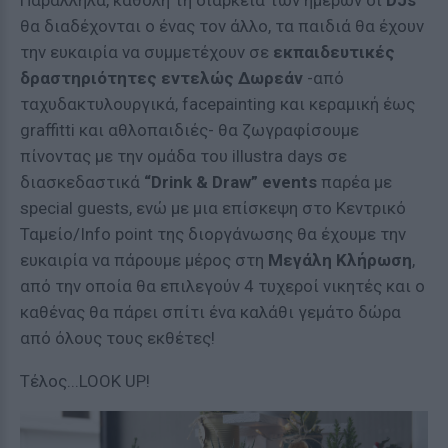
Παράλληλα, καθόλη τη διάρκεια των ημερών οι
DJs
θα διαδέχονται ο ένας τον άλλο, τα παιδιά θα έχουν
την ευκαιρία να συμμετέχουν σε
εκπαιδευτικές
δραστηριότητες εντελώς Δωρεάν
-από
ταχυδακτυλουργικά, facepainting και κεραμική έως
graffitti και αθλοπαιδιές- θα ζωγραφίσουμε
πίνοντας με την ομάδα του illustra days σε
διασκεδαστικά
“
Drink
&
Draw
”
events
παρέα με
special guests, ενώ με μια επίσκεψη στο Κεντρικό
Ταμείο/Info point της διοργάνωσης θα έχουμε την
ευκαιρία να πάρουμε μέρος στη
Μεγάλη Κλήρωση
,
από την οποία θα επιλεγούν 4 τυχεροί νικητές και ο
καθένας θα πάρει σπίτι ένα καλάθι γεμάτο δώρα
από όλους τους εκθέτες!
Τέλος...LOOK UP!