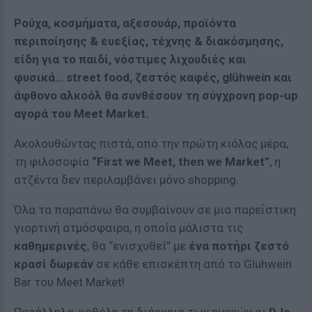
Ρούχα, κοσμήματα, αξεσουάρ, προϊόντα
περιποίησης & ευεξίας, τέχνης & διακόσμησης,
είδη για το παιδί, νόστιμες λιχουδιές και
φυσικά…
street
food
, ζεστός καφές
, gl
ü
hwein
και
άφθονο αλκοόλ θα συνθέσουν τη σύγχρονη pop-up
αγορά του Meet Market.
Ακολουθώντας πιστά, από την πρώτη κιόλας μέρα,
τη φιλοσοφία
“
First
we
Meet
,
then
we
Market
”
, η
ατζέντα δεν περιλαμβάνει μόνο shopping.
Όλα τα παραπάνω θα συμβαίνουν σε μια παρεΐστικη
γιορτινή ατμόσφαιρα, η οποία μάλιστα τις
καθημερινές
, θα “ενισχυθεί” με
ένα ποτήρι ζεστό
κρασί δωρεάν
σε κάθε επισκέπτη από το Glühwein
Bar του Meet Market!