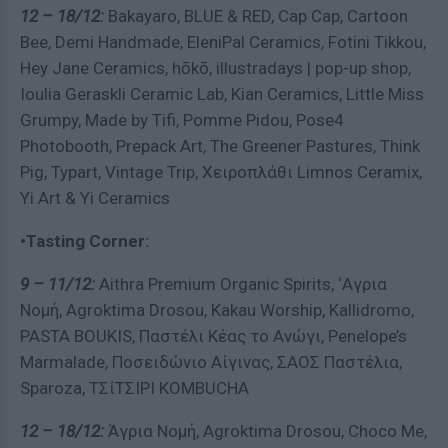
12 – 18/12:
Bakayaro, BLUE & RED, Cap Cap, Cartoon
Bee, Demi Handmade, EleniPal Ceramics, Fotini Tikkou,
Hey Jane Ceramics, hōkō, illustradays | pop-up shop,
Ioulia Geraskli Ceramic Lab, Kian Ceramics, Little Miss
Grumpy, Made by Tifi, Pomme Pidou, Pose4
Photobooth, Prepack Art, The Greener Pastures, Think
Pig, Typart, Vintage Trip, Χειροπλάθι Limnos Ceramix,
Yi Art & Yi Ceramics
•Tasting Corner:
9 – 11/12:
Aithra Premium Organic Spirits, ‘Αγρια
Νομή, Agroktima Drosou, Kakau Worship, Kallidromo,
PASTA BOUKIS, Παστέλι Κέας το Ανώγι, Penelope’s
Marmalade, Ποσειδώνιο Αίγινας, ΣΑΟΣ Παστέλια,
Sparoza, ΤΣίΤΣΙΡΙ KOMBUCHA
12 – 18/12:
Άγρια Νομή, Agroktima Drosou, Choco Me,