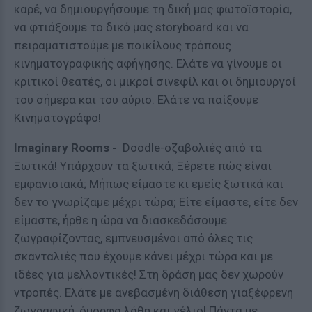
καρέ, να δημιουργήσουμε τη δική μας φωτοϊστορία,
να φτιάξουμε το δικό μας storyboard και να
πειραματιστούμε με ποικίλους τρόπους
κινηματογραφικής αφήγησης. Ελάτε να γίνουμε οι
κριτικοί θεατές, οι μικροί σινεφίλ και οι δημιουργοί
του σήμερα και του αύριο. Ελάτε να παίξουμε
Κινηματογράφο!
Imaginary
Rooms
-
Doodle-οζαβολιές από τα
Ξωτικά! Υπάρχουν τα ξωτικά; Ξέρετε πώς είναι
εμφανισιακά; Μήπως είμαστε κι εμείς ξωτικά και
δεν το γνωρίζαμε μέχρι τώρα; Είτε είμαστε, είτε δεν
είμαστε, ήρθε η ώρα να διασκεδάσουμε
ζωγραφίζοντας, εμπνευσμένοι από όλες τις
σκανταλιές που έχουμε κάνει μέχρι τώρα και με
ιδέες για μελλοντικές! Στη δράση μας δεν χωρούν
ντροπές. Ελάτε με ανεβασμένη διάθεση γιαξέφρενη
ζωγραφική, όμορφα λάθη και γέλιο! Πάντα με