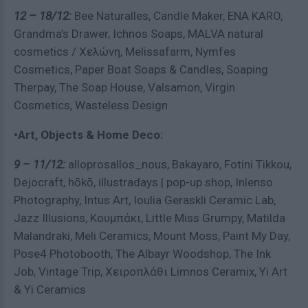
12 – 18/12:
Bee Naturalles, Candle Maker, ENA KARO,
Grandma’s Drawer, Ichnos Soaps, MALVA natural
cosmetics / Χελώνη, Melissafarm, Nymfes
Cosmetics, Paper Boat Soaps & Candles, Soaping
Therpay, The Soap House, Valsamon, Virgin
Cosmetics, Wasteless Design
•Art, Objects & Home Deco:
9 – 11/12:
alloprosallos_nous, Bakayaro, Fotini Tikkou,
Dejocraft, hōkō, illustradays | pop-up shop, Inlenso
Photography, Intus Art, Ioulia Geraskli Ceramic Lab,
Jazz Illusions, Κουμπάκι, Little Miss Grumpy, Matilda
Malandraki, Meli Ceramics, Mount Moss, Paint My Day,
Pose4 Photobooth, The Albayr Woodshop, The Ink
Job, Vintage Trip, Χειροπλάθι Limnos Ceramix, Yi Art
& Yi Ceramics