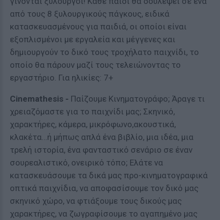
γίνονται ξυλουργοί! Κάθε παιδί θα δουλέψει σε ένα
από τους 8 ξυλουργικούς πάγκους, ειδικά
κατασκευασμένους για παιδιά, οι οποίοι είναι
εξοπλισμένοι με εργαλεία και μέγγενες και
δημιουργούν το δικό τους τροχήλατο παιχνίδι, το
οποίο θα πάρουν μαζί τους τελειώνοντας το
εργαστήριο. Για ηλικίες: 7+
Cinemathesis
-
Παίζουμε Κινηματογράφο; Άραγε τι
χρειαζόμαστε για το παιχνίδι μας; Σκηνικό,
χαρακτήρες, κάμερα, μικρόφωνο,ακουστικά,
κλακέτα…ή μήπως απλά ένα βιβλίο, μια ιδέα, μια
τρελή ιστορία, ένα φανταστικό σενάριο σε έναν
σουρεαλιστικό, ονειρικό τόπο; Ελάτε να
κατασκευάσουμε τα δικά μας προ-κινηματογραφικά
οπτικά παιχνίδια, να αποφασίσουμε τον δικό μας
σκηνικό χώρο, να φτιάξουμε τους δικούς μας
χαρακτήρες, να ζωγραφίσουμε το αγαπημένο μας