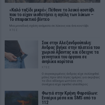
«Καλό ταξίδι μικρέ»: Πέθανε το λευκό κουτάβι
που το είχαν υιοθετήσει η αγέλη των λύκων –
Το σπαρακτικό βίντεο
Μια μοναδική σχέση ανάμεσα σε λύκους και ένα κουτάβι
ΧΤΕΣ
Σοκ στην Αλεξανδρούπολη:
Ανδρας βγήκε στην πλατεία του
χωριού Αβαντας και έδειχνε τα
γεννητικά του όργανα σε
ανηλίκα κορίτσια
ΧΤΕΣ
Ο συγκεκριμένος άνδρας είχε συλληφθεί
μόλις πριν από λίγες ημέρες για ακριβώς
το ίδιο αδίκημα ωστόσο στη
συνέχεια είχε αφεθεί ελεύθερος
Φωτιά στην Κρήνη Φαρσάλων:
Εναέρια μέσα και SMS από το
112