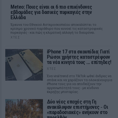
Meteo: Ποιες είναι οι 6 πιο επικίνδυνες
εβδομάδες για δασικές πυρκαγιές στην
Ελλάδα
Έρευνα του Εθνικού Αστεροσκοπείου αποκαλύπτει το
κρίσιμο χρονικό παράθυρο που ευνοεί τις καταστροφικές
πυρκαγιές - και πώς η κλιματική αλλαγή το διευρύνει.
ΧΤΕΣ
iPhone 17 στα σκουπίδια: Γιατί
Ρώσοι χρήστες καταστρέφουν
τα νέα κινητά τους ... επίτηδες!
ΧΤΕΣ
Ένα viral trend στο TikTok ωθεί άνδρες να
σπάνε και να χαράζουν τα ολοκαίνουργια
iPhone τους για να αποδείξουν την
αρρενωπότητά τους - με κίνδυνο
έκρηξης μπαταρίας.
Δύο νέες εποχές στη Γη
ανακάλυψαν επιστήμονες ‑ Oι
«παραδοσιακές» ανήκουν στο
παρελθόν