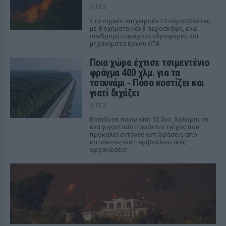
ΧΤΕΣ
Στο σημείο επιχειρούν 24 πυροσβέστες
με 8 οχήματα και 3 αεροσκάφη, ενώ
συνδρομή παρέχουν υδροφόρες και
μηχανήματα έργου ΟΤΑ.
Ποια χώρα έχτισε τσιμεντένιο
φράγμα 400 χλμ. για τα
τσουνάμι ‑ Πόσο κοστίζει και
γιατί διχάζει
ΧΤΕΣ
Επένδυσε πάνω από 12 δισ. δολάρια σε
ένα γιγαντιαίο παράκτιο τείχος που
προκαλεί έντονες αντιδράσεις από
κατοίκους και περιβαλλοντικές
οργανώσεις