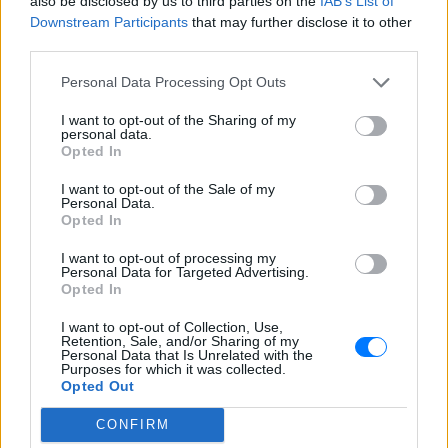
also be disclosed by us to third parties on the
IAB’s List of
Downstream Participants
that may further disclose it to other
third parties.
ΔΕΙΤΕ ΕΠΙΣΗΣ
Personal Data Processing Opt Outs
ΣΤΗΝ ΙΔΙΑ ΚΑΤΗΓΟΡΙΑ
I want to opt-out of the Sharing of my
personal data.
Γιατί δεν έσωσα το κουτάβι: Ο
Opted In
ερευνητής που κατέγραφε τη
I want to opt-out of the Sale of my
συμβίωση του μικρού σκυλιού
Personal Data.
με αγέλη λύκων εξηγεί γιατί
Opted In
δεν επενέβη
I want to opt-out of processing my
ΧΤΕΣ
Personal Data for Targeted Advertising.
«Κρατάμε την επιστημονική απόσταση,
Opted In
δεν είναι δυνατόν να πάω να επέμβω,
ούτε γίνεται να στείλω κάποιον
I want to opt-out of Collection, Use,
κτηνίατρο σε ένα μέρος όπου υπάρχει
Retention, Sale, and/or Sharing of my
αγέλη με λύκους, είναι επικίνδυνο» λέει
Personal Data that Is Unrelated with the
στο protothema.gr ο διδάκτορας
Purposes for which it was collected.
ζωολογίας του ΑΠΘ, Θεόδωρος Κομηνός
Opted Out
- Έχουν πεθάνει και έξι λυκόπουλα
CONFIRM
Για πάντα στη Ρεάλ Μαδρίτης ο