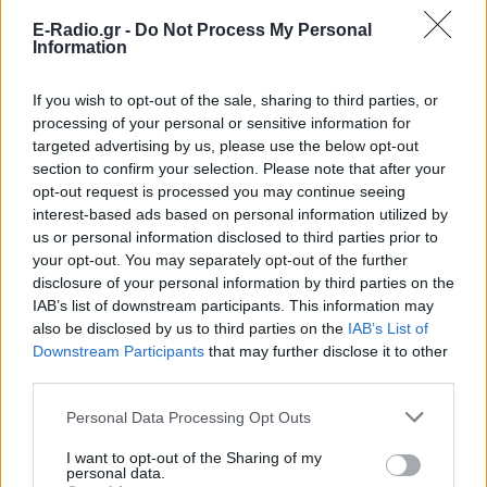
E-Radio.gr -
Do Not Process My Personal
Information
If you wish to opt-out of the sale, sharing to third parties, or
processing of your personal or sensitive information for
targeted advertising by us, please use the below opt-out
section to confirm your selection. Please note that after your
opt-out request is processed you may continue seeing
interest-based ads based on personal information utilized by
ΔΕΙΤΕ ΕΠΙΣΗΣ
us or personal information disclosed to third parties prior to
your opt-out. You may separately opt-out of the further
ΣΤΗΝ ΙΔΙΑ ΚΑΤΗΓΟΡΙΑ
disclosure of your personal information by third parties on the
IAB’s list of downstream participants. This information may
also be disclosed by us to third parties on the
IAB’s List of
Γιατί δεν έσωσα το κουτάβι: Ο
Downstream Participants
that may further disclose it to other
ερευνητής που κατέγραφε τη
third parties.
συμβίωση του μικρού σκυλιού
με αγέλη λύκων εξηγεί γιατί
Personal Data Processing Opt Outs
δεν επενέβη
ΧΤΕΣ
I want to opt-out of the Sharing of my
personal data.
«Κρατάμε την επιστημονική απόσταση,