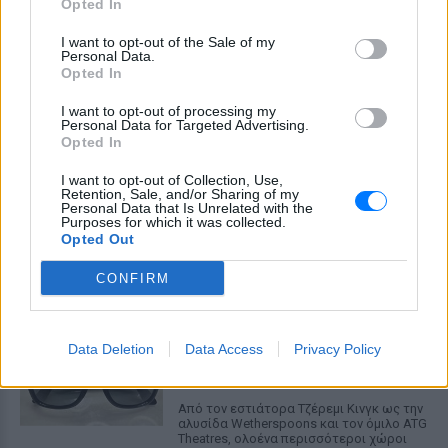
Opted In
δεν είναι δυνατόν να πάω να επέμβω,
ούτε γίνεται να στείλω κάποιον
κτηνίατρο σε ένα μέρος όπου υπάρχει
I want to opt-out of the Sale of my
αγέλη με λύκους, είναι επικίνδυνο» λέει
Personal Data.
στο protothema.gr ο διδάκτορας
Opted In
ζωολογίας του ΑΠΘ, Θεόδωρος Κομηνός
- Έχουν πεθάνει και έξι λυκόπουλα
I want to opt-out of processing my
Personal Data for Targeted Advertising.
Για πάντα στη Ρεάλ Μαδρίτης ο
Opted In
Βινίσιους: Υπογράφει νέο
εξαετές συμβόλαιο ο
I want to opt-out of Collection, Use,
Βραζιλιάνος
Retention, Sale, and/or Sharing of my
Personal Data that Is Unrelated with the
Purposes for which it was collected.
ΧΤΕΣ
Opted Out
Σύμφωνα με τον Φαμπρίτσιο Ρομάνο ο
Βραζιλιάνος είναι έτοιμος να αποδεχτεί
CONFIRM
την πρόταση της Ρεάλ
Meta έξυπνα γυαλιά: Γιατί
εστιατόρια, παμπ και θέατρα
Data Deletion
Data Access
Privacy Policy
στη Βρετανία τα απαγορεύουν
ΧΤΕΣ
Από τον εστιάτορα Τζέρεμι Κινγκ ως την
αλυσίδα Wetherspoons και τον όμιλο ATG
Theatres, ολοένα περισσότεροι χώροι