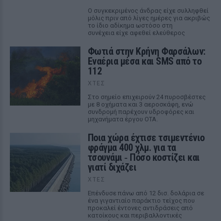
Ο συγκεκριμένος άνδρας είχε συλληφθεί
μόλις πριν από λίγες ημέρες για ακριβώς
το ίδιο αδίκημα ωστόσο στη
συνέχεια είχε αφεθεί ελεύθερος
Φωτιά στην Κρήνη Φαρσάλων:
Εναέρια μέσα και SMS από το
112
ΧΤΕΣ
Στο σημείο επιχειρούν 24 πυροσβέστες
με 8 οχήματα και 3 αεροσκάφη, ενώ
συνδρομή παρέχουν υδροφόρες και
μηχανήματα έργου ΟΤΑ.
Ποια χώρα έχτισε τσιμεντένιο
φράγμα 400 χλμ. για τα
τσουνάμι ‑ Πόσο κοστίζει και
γιατί διχάζει
ΧΤΕΣ
Επένδυσε πάνω από 12 δισ. δολάρια σε
ένα γιγαντιαίο παράκτιο τείχος που
προκαλεί έντονες αντιδράσεις από
κατοίκους και περιβαλλοντικές