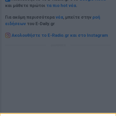
και μάθετε πρώτοι
τα πιο hot νέα
.
Για ακόμη περισσότερα
νέα
, μπείτε στην
ροή
ειδήσεων
του E-Daily.gr
Ακολουθήστε το E-Radio.gr και στο Instagram
ΔΙΑΦΗΜΙΣΗ