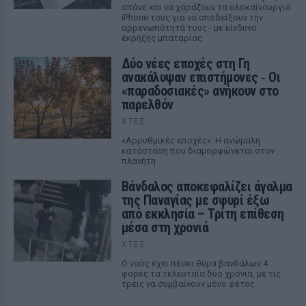
σπάνε και να χαράζουν τα ολοκαίνουργια
iPhone τους για να αποδείξουν την
αρρενωπότητά τους - με κίνδυνο
έκρηξης μπαταρίας.
Δύο νέες εποχές στη Γη
ανακάλυψαν επιστήμονες ‑ Oι
«παραδοσιακές» ανήκουν στο
παρελθόν
ΧΤΕΣ
«Αρρυθμικές εποχές»: Η ανώμαλη
κατάσταση που διαμορφώνεται στον
πλανήτη
Βάνδαλος αποκεφαλίζει άγαλμα
της Παναγίας με σφυρί έξω
από εκκλησία – Τρίτη επίθεση
μέσα στη χρονιά
ΧΤΕΣ
Ο ναός έχει πέσει θύμα βανδάλων 4
φορές τα τελευταία δύο χρόνια, με τις
τρεις να συμβαίνουν μόνο φέτος