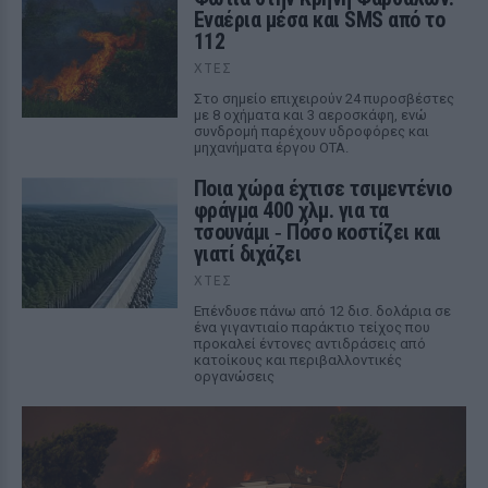
Εναέρια μέσα και SMS από το
112
ΧΤΕΣ
Στο σημείο επιχειρούν 24 πυροσβέστες
με 8 οχήματα και 3 αεροσκάφη, ενώ
συνδρομή παρέχουν υδροφόρες και
μηχανήματα έργου ΟΤΑ.
Ποια χώρα έχτισε τσιμεντένιο
φράγμα 400 χλμ. για τα
τσουνάμι ‑ Πόσο κοστίζει και
γιατί διχάζει
ΧΤΕΣ
Επένδυσε πάνω από 12 δισ. δολάρια σε
ένα γιγαντιαίο παράκτιο τείχος που
προκαλεί έντονες αντιδράσεις από
κατοίκους και περιβαλλοντικές
οργανώσεις