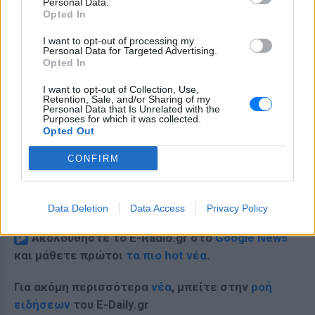
Personal Data.
Opted In
I want to opt-out of processing my
Personal Data for Targeted Advertising.
Opted In
I want to opt-out of Collection, Use,
Retention, Sale, and/or Sharing of my
Personal Data that Is Unrelated with the
Purposes for which it was collected.
Opted Out
CONFIRM
Data Deletion
Data Access
Privacy Policy
Ακολουθήστε το E-Radio.gr στο
Google News
και μάθετε πρώτοι
τα πιο hot νέα
.
Για ακόμη περισσότερα
νέα
, μπείτε στην
ροή
ειδήσεων
του E-Daily.gr