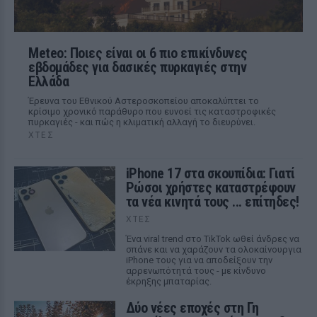
Meteo: Ποιες είναι οι 6 πιο επικίνδυνες
εβδομάδες για δασικές πυρκαγιές στην
Ελλάδα
Έρευνα του Εθνικού Αστεροσκοπείου αποκαλύπτει το
κρίσιμο χρονικό παράθυρο που ευνοεί τις καταστροφικές
πυρκαγιές - και πώς η κλιματική αλλαγή το διευρύνει.
ΧΤΕΣ
iPhone 17 στα σκουπίδια: Γιατί
Ρώσοι χρήστες καταστρέφουν
τα νέα κινητά τους ... επίτηδες!
ΧΤΕΣ
Ένα viral trend στο TikTok ωθεί άνδρες να
σπάνε και να χαράζουν τα ολοκαίνουργια
iPhone τους για να αποδείξουν την
αρρενωπότητά τους - με κίνδυνο
έκρηξης μπαταρίας.
Δύο νέες εποχές στη Γη