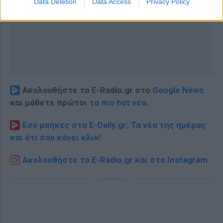
Data Deletion
Data Access
Privacy Policy
Ακολουθήστε το E-Radio.gr στο
Google News
και μάθετε πρώτοι
τα πιο hot νέα
.
Εσύ μπήκες στο E-Daily.gr; Τα νέα της ημέρας
και ότι σου κάνει κλικ!
Ακολουθήστε το E-Radio.gr και στο Instagram
ΔΙΑΦΗΜΙΣΗ