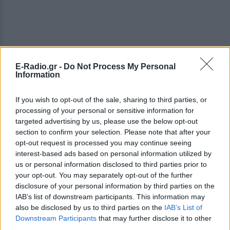
E-Radio.gr -
Do Not Process My Personal
Information
If you wish to opt-out of the sale, sharing to third parties, or
processing of your personal or sensitive information for
targeted advertising by us, please use the below opt-out
section to confirm your selection. Please note that after your
opt-out request is processed you may continue seeing
«Το 5G θα επιτρέψει καινοτόμες υπηρεσίες για
interest-based ads based on personal information utilized by
τους ανθρώπους και ευκαιρίες ανάπτυξης για τις
us or personal information disclosed to third parties prior to
ευρωπαϊκές εταιρείες» δήλωσε ο Μπρετόν.
your opt-out. You may separately opt-out of the further
disclosure of your personal information by third parties on the
Μάλιστα, η Επιτροπή εισήγαγε επίσης καινοτομίες
IAB’s list of downstream participants. This information may
also be disclosed by us to third parties on the
IAB’s List of
και όσον αφορά τις οδικές μεταφορές, καθώς το
Downstream Participants
that may further disclose it to other
Wi-Fi με ζώνες συχνοτήτων 5GHz θα μπορεί να
third parties.