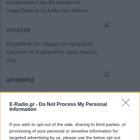
καταστάσεις και θα πρέπει να
συμμαζέψετε τα λάθη των άλλων.
ΤΟΞΟΤΗΣ
Θα μάθετε ότι σήμερα τα πράγματα
ξεκινούν να στρέφονται προς όφελός
σας.
ΑΙΓΟΚΕΡΩΣ
Το μυαλό σας δεν είναι
συγκεντρωμένο και ξεχνάτε πολλά
E-Radio.gr -
Do Not Process My Personal
Information
σημαντικά πράγματα.
If you wish to opt-out of the sale, sharing to third parties, or
ΥΔΡΟΧΟΟΣ
processing of your personal or sensitive information for
targeted advertising by us, please use the below opt-out