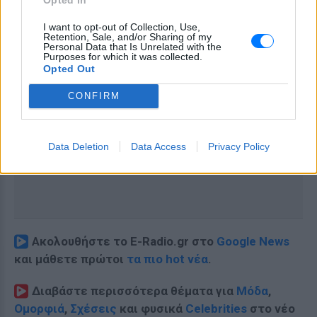
I want to opt-out of Collection, Use,
Retention, Sale, and/or Sharing of my
Personal Data that Is Unrelated with the
Purposes for which it was collected.
Opted Out
CONFIRM
Data Deletion
Data Access
Privacy Policy
Ακολουθήστε το E-Radio.gr στο
Google News
και μάθετε πρώτοι
τα πιο hot νέα
.
Διαβάστε περισσότερα θέματα για
Μόδα
,
Ομορφιά
,
Σχέσεις
και φυσικά
Celebrities
στο νέο