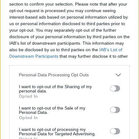
Αγχώνεστε τόσο από τα προβλήματα
section to confirm your selection. Please note that after your
opt-out request is processed you may continue seeing
που έχετε, χωρίς ωστόσο να
interest-based ads based on personal information utilized by
πρόκειται για θέματα που δεν έχουν
us or personal information disclosed to third parties prior to
εύκολες λύσεις.
your opt-out. You may separately opt-out of the further
disclosure of your personal information by third parties on the
IAB’s list of downstream participants. This information may
ΙΧΘΕΙΣ
also be disclosed by us to third parties on the
IAB’s List of
Downstream Participants
that may further disclose it to other
Αν υπάρχει μια μακροπρόθεσμη
third parties.
κατάσταση που σας έχει
Personal Data Processing Opt Outs
ταλαιπωρήσει, πρόκειται να
ανακουφιστείτε!
I want to opt-out of the Sharing of my
personal data.
Opted In
ΔΙΑΦΗΜΙΣΗ
I want to opt-out of the Sale of my
Personal Data.
Opted In
I want to opt-out of processing my
Personal Data for Targeted Advertising.
Opted In