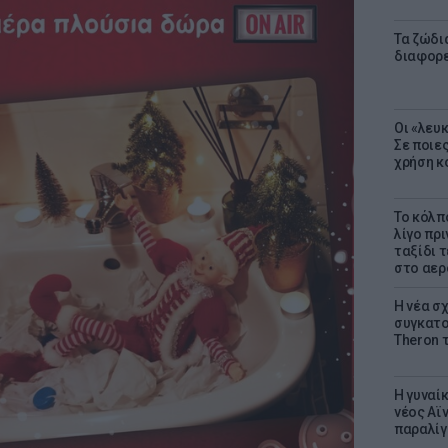
Τα ζώδια
διαφορ
Οι «λευ
Σε ποιε
χρήση κ
Το κόλπ
λίγο πρι
ταξίδι 
στο αερ
Η νέα σχ
συγκατοί
Theron 
Η γυναί
νέος Αϊν
παραλίγο