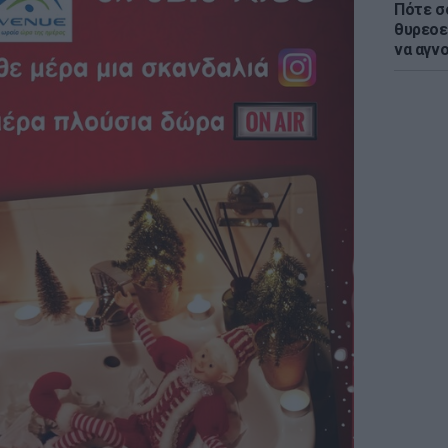
Πότε σ
θυρεοε
να αγν