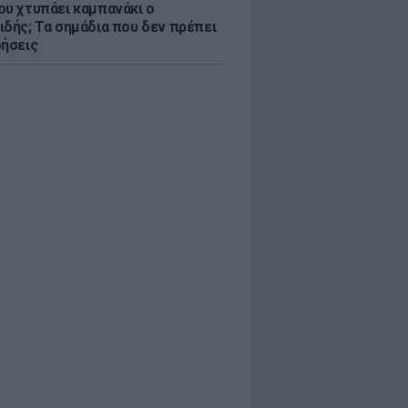
ου χτυπάει καμπανάκι ο
ιδής; Τα σημάδια που δεν πρέπει
οήσεις