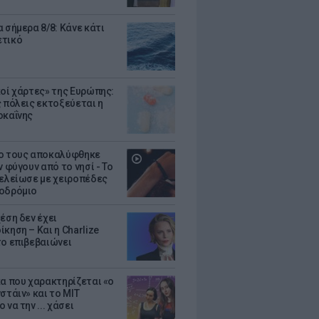
 σήμερα 8/8: Κάνε κάτι
ετικό
κοί χάρτες» της Ευρώπης:
ς πόλεις εκτοξεύεται η
οκαΐνης
ο τους αποκαλύφθηκε
ν φύγουν από το νησί - Το
τελείωσε με χειροπέδες
οδρόμιο
έση δεν έχει
κηση – Και η Charlize
το επιβεβαιώνει
κα που χαρακτηρίζεται «ο
στάιν» και το MIT
 να την ... χάσει