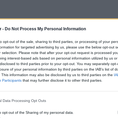
r -
Do Not Process My Personal Information
to opt-out of the sale, sharing to third parties, or processing of your per
formation for targeted advertising by us, please use the below opt-out s
r selection. Please note that after your opt-out request is processed y
eing interest-based ads based on personal information utilized by us or
disclosed to third parties prior to your opt-out. You may separately opt-
losure of your personal information by third parties on the IAB’s list of
. This information may also be disclosed by us to third parties on the
IA
Participants
that may further disclose it to other third parties.
POP CU
5 one-h
διάσημ
l Data Processing Opt Outs
o opt-out of the Sharing of my personal data.
ν" στο instagram του
92,9 Kiss!