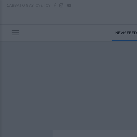
ΣΑΒΒΑΤΟ
8 ΑΥΓΟΥΣΤΟΥ
NEWSFEED