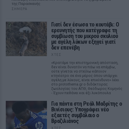
της Παρασκευής
ΣΉΜΕΡΑ
Γιατί δεν έσωσα το κουτάβι: Ο
ερευνητής που κατέγραφε τη
συμβίωση του μικρού σκυλιού
με αγέλη λύκων εξηγεί γιατί
δεν επενέβη
ΧΤΕΣ
«Κρατάμε την επιστημονική απόσταση,
δεν είναι δυνατόν να πάω να επέμβω,
ούτε γίνεται να στείλω κάποιον
κτηνίατρο σε ένα μέρος όπου υπάρχει
αγέλη με λύκους, είναι επικίνδυνο» λέει
στο protothema.gr ο διδάκτορας
ζωολογίας του ΑΠΘ, Θεόδωρος Κομηνός
- Έχουν πεθάνει και έξι λυκόπουλα
Για πάντα στη Ρεάλ Μαδρίτης ο
Βινίσιους: Υπογράφει νέο
εξαετές συμβόλαιο ο
Βραζιλιάνος
ΧΤΕΣ