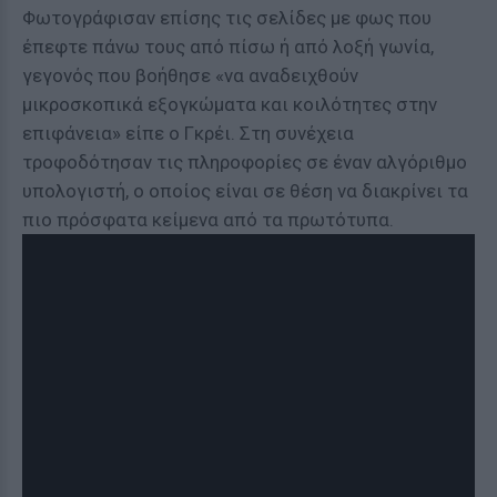
Φωτογράφισαν επίσης τις σελίδες με φως που
έπεφτε πάνω τους από πίσω ή από λοξή γωνία,
γεγονός που βοήθησε «να αναδειχθούν
μικροσκοπικά εξογκώματα και κοιλότητες στην
επιφάνεια» είπε ο Γκρέι. Στη συνέχεια
τροφοδότησαν τις πληροφορίες σε έναν αλγόριθμο
υπολογιστή, ο οποίος είναι σε θέση να διακρίνει τα
πιο πρόσφατα κείμενα από τα πρωτότυπα.