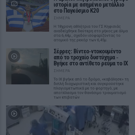
ιστορία με ασημένιο μετάλλιο
στο Παγκόσμιο Κ20
ΣΉΜΕΡΑ
Η 18χρονη αθλήτρια του ΓΣ Κηφισιάς
αναδείχθηκε δεύτερη στο μήκος με άλμα
στα 6,44μ., σχεδόν ισοφαρίζοντας το
ατομικό της ρεκόρ των 6,45μ.
Σέρρες: Βίντεο‑ντοκουμέντο
από το τροχαίο δυστύχημα ‑
Βγήκε στο αντίθετο ρεύμα το ΙΧ
ΣΉΜΕΡΑ
Το ΙΧ βγήκε από το δρόμο, «καβάλησε» τη
διπλή διαχωριστική και συγκρούστηκε
πλαγιομετωπικά με το φορτηγό, με
αποτέλεσμα τον θανάσιμο τραυματισμό
των επιβατών