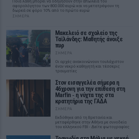
Ποια λάθη μπορεί να οδηγήσουν στην απώλεια του
αφορολόγητου των 800.000 ευρώ και να μετατρέψουν τη
δωρεά σε φόρο 10% από το πρώτο ευρώ
ΣΉΜΕΡΑ
Μακελειό σε σχολείο της
Ταϊλάνδης: Μαθητής άνοιξε
πυρ
ΣΉΜΕΡΑ
Οι αρχές ανακοινώνουν τουλάχιστον
έναν νεκρό καθηγητή και τέσσερις
τραυματίες
Στον εισαγγελέα σήμερα η
46χρονη για την επίθεση στη
Marfin ‑ η νύχτα της στα
κρατητήρια της ΓΑΔΑ
ΣΉΜΕΡΑ
Εκδόθηκε από τη Βρετανία και
μεταφέρθηκε στην Αθήνα με συνοδεία
του ελληνικού FBI - Δείτε φωτογραφίες
Τραγωδία στα Μάλια με νεκρή