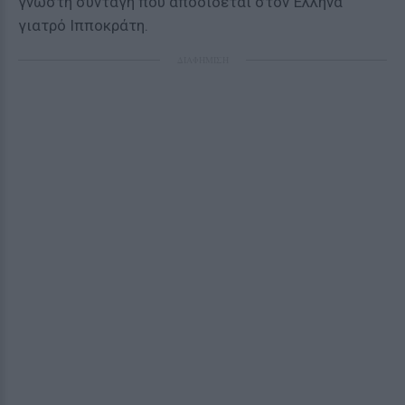
γνωστή συνταγή που αποδίδεται στον Έλληνα
γιατρό Ιπποκράτη.
ΔΙΑΦΗΜΙΣΗ