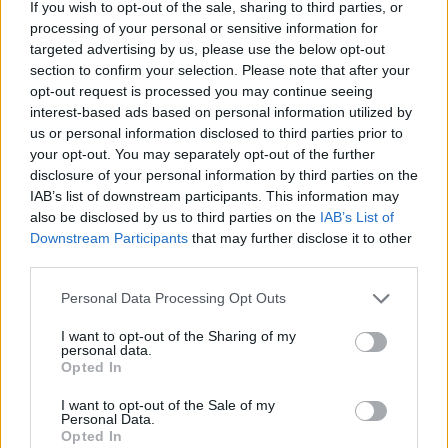
If you wish to opt-out of the sale, sharing to third parties, or
processing of your personal or sensitive information for
Το έργο Sinai Palimpsests Project, όπως είναι
targeted advertising by us, please use the below opt-out
γνωστή η πρωτοβουλία της ομάδας, έχει αποκτήσει
section to confirm your selection. Please note that after your
νέα επείγουσα σημασία τα τελευταία χρόνια, καθώς
opt-out request is processed you may continue seeing
η παρουσία του Ισλαμικού Κράτους στη χερσόνησο
interest-based ads based on personal information utilized by
του Σινά έχει καταστήσει το μοναστήρι της Αγίας
us or personal information disclosed to third parties prior to
your opt-out. You may separately opt-out of the further
Αικατερίνης ακόμη πιο δυσπρόσιτο. Ο Φελπς και οι
disclosure of your personal information by third parties on the
συνάδελφοί του ερευνητές καθιστούν τις εικόνες
IAB’s list of downstream participants. This information may
των παλίμψηστων διαθέσιμες στο διαδίκτυο, ώστε
also be disclosed by us to third parties on the
IAB’s List of
οι μελετητές να μπορούν να εξερευνήσουν τα
Downstream Participants
that may further disclose it to other
third parties.
μυστικά γραπτά που ήρθαν στο φως.
Personal Data Processing Opt Outs
[ΠΗΓΗ]
I want to opt-out of the Sharing of my
personal data.
Opted In
ΔΙΑΦΗΜΙΣΗ
I want to opt-out of the Sale of my
Personal Data.
Opted In