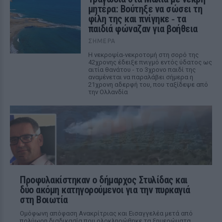
μητέρα: Βούτηξε να σώσει τη
φίλη της και πνίγηκε ‑ τα
παιδιά φώναζαν για βοήθεια
ΣΉΜΕΡΑ
Η νεκροψία-νεκροτομή στη σορό της
42χρονης έδειξε πνιγμό εντός ύδατος ως
αιτία θανάτου - το 3χρονο παιδί της
αναμένεται να παραλάβει σήμερα η
21χρονη αδερφή του, που ταξίδεψε από
την Ολλανδία
Προφυλακίστηκαν ο δήμαρχος Στυλίδας και
δύο ακόμη κατηγορούμενοι για την πυρκαγιά
στη Βοιωτία
Ομόφωνη απόφαση Ανακρίτριας και Εισαγγελέα μετά από
πολύωρη διαδικασία που ολοκληρώθηκε τα ξημερώματα