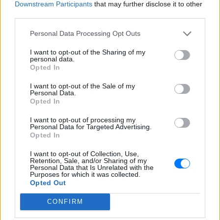
Downstream Participants
that may further disclose it to other
third parties.
Personal Data Processing Opt Outs
I want to opt-out of the Sharing of my
personal data.
Ακολουθήστε το E-Radio.gr στο
Google News
Opted In
και μάθετε πρώτοι
τα πιο hot νέα
.
I want to opt-out of the Sale of my
Personal Data.
Opted In
Εσύ μπήκες στο E-Daily.gr; Τα νέα της ημέρας
και ότι σου κάνει κλικ!
I want to opt-out of processing my
Personal Data for Targeted Advertising.
Opted In
Ακολουθήστε το E-Radio.gr και στο Instagram
I want to opt-out of Collection, Use,
ΔΙΑΦΗΜΙΣΗ
Retention, Sale, and/or Sharing of my
Personal Data that Is Unrelated with the
Purposes for which it was collected.
Opted Out
CONFIRM