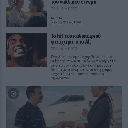
του γαλλικού σινεμά
ΠΡΙΝ 5 ΜΈΡΕΣ
ΑΘΗΝΑ
από 06/08 έως 12/08
Το hit του καλοκαιριού
φτιάχτηκε από AI;
ΠΡΙΝ 6 ΜΈΡΕΣ
Ένα AI music app ισχυρίζεται ότι το
Rubberz «πολύ πιθανό» να προέρχεται
από το μοντέλο του - και η μουσική
βιομηχανία αναρωτιέται αν η χρήση
τεχνητής νοημοσύνης πρέπει να
δηλώνεται.