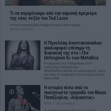
Τι να περιμένουμε από την αυριανή πρεμιέρα
της νέας σεζόν του Ted Lasso
Η πολυαναμενόμενη feelgood σειρά επιστρέφει
ΠΡΙΝ 6 ΜΈΡΕΣ
Η Πηνελόπη Αναστασοπούλου
κυκλοφορεί επίσημα τη
διασκευή της στο «The
Unforgiven II» των Metallica
Η ερμηνεία της διακρίθηκε στον
παγκόσμιο διαγωνισμό
#GetTheReLoadOut και κυκλοφορεί τώρα
σε όλες τις ψηφιακές πλατφόρμες μέσω
Minos EMI.
Η ιστορία πίσω από το
πασίγνωστο τραγούδι του Νίκου
Παπάζογλου, «Αύγουστος»
ΠΡΙΝ 1 ΕΒΔΟΜΆΔΑ
Τι κρύβεται πίσω από τους στίχους