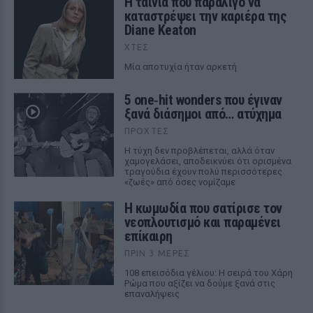
Η ταινία που παραλίγο να
καταστρέψει την καριέρα της
Diane Keaton
ΧΤΕΣ
Μία αποτυχία ήταν αρκετή
5 one‑hit wonders που έγιναν
ξανά διάσημοι από… ατύχημα
ΠΡΟΧΤΈΣ
Η τύχη δεν προβλέπεται, αλλά όταν
χαμογελάσει, αποδεικνύει ότι ορισμένα
τραγούδια έχουν πολύ περισσότερες
«ζωές» από όσες νομίζαμε
Η κωμωδία που σατίρισε τον
νεοπλουτισμό και παραμένει
επίκαιρη
ΠΡΙΝ 3 ΜΈΡΕΣ
108 επεισόδια γέλιου: Η σειρά του Χάρη
Ρώμα που αξίζει να δούμε ξανά στις
επαναλήψεις