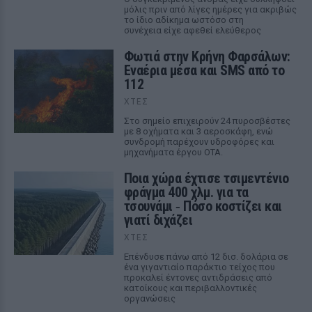
μόλις πριν από λίγες ημέρες για ακριβώς
το ίδιο αδίκημα ωστόσο στη
συνέχεια είχε αφεθεί ελεύθερος
Φωτιά στην Κρήνη Φαρσάλων:
Εναέρια μέσα και SMS από το
112
ΧΤΕΣ
Στο σημείο επιχειρούν 24 πυροσβέστες
με 8 οχήματα και 3 αεροσκάφη, ενώ
συνδρομή παρέχουν υδροφόρες και
μηχανήματα έργου ΟΤΑ.
Ποια χώρα έχτισε τσιμεντένιο
φράγμα 400 χλμ. για τα
τσουνάμι ‑ Πόσο κοστίζει και
γιατί διχάζει
ΧΤΕΣ
Επένδυσε πάνω από 12 δισ. δολάρια σε
ένα γιγαντιαίο παράκτιο τείχος που
προκαλεί έντονες αντιδράσεις από
κατοίκους και περιβαλλοντικές
οργανώσεις