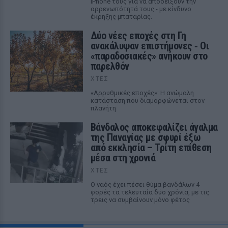
iPhone τους για να αποδείξουν την
αρρενωπότητά τους - με κίνδυνο
έκρηξης μπαταρίας.
Δύο νέες εποχές στη Γη
ανακάλυψαν επιστήμονες ‑ Oι
«παραδοσιακές» ανήκουν στο
παρελθόν
ΧΤΕΣ
«Αρρυθμικές εποχές»: Η ανώμαλη
κατάσταση που διαμορφώνεται στον
πλανήτη
Βάνδαλος αποκεφαλίζει άγαλμα
της Παναγίας με σφυρί έξω
από εκκλησία – Τρίτη επίθεση
μέσα στη χρονιά
ΧΤΕΣ
Ο ναός έχει πέσει θύμα βανδάλων 4
φορές τα τελευταία δύο χρόνια, με τις
τρεις να συμβαίνουν μόνο φέτος