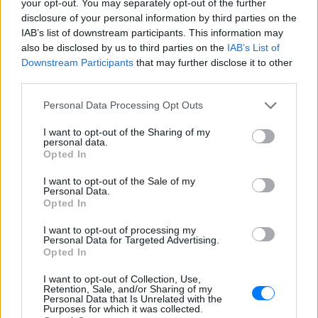
ούτε γίνεται να στείλω κάποιον
your opt-out. You may separately opt-out of the further
κτηνίατρο σε ένα μέρος όπου υπάρχει
disclosure of your personal information by third parties on the
αγέλη με λύκους, είναι επικίνδυνο» λέει
IAB’s list of downstream participants. This information may
στο protothema.gr ο διδάκτορας
ζωολογίας του ΑΠΘ, Θεόδωρος Κομηνός
also be disclosed by us to third parties on the
IAB’s List of
- Έχουν πεθάνει και έξι λυκόπουλα
Downstream Participants
that may further disclose it to other
third parties.
Για πάντα στη Ρεάλ Μαδρίτης ο
Βινίσιους: Υπογράφει νέο
Personal Data Processing Opt Outs
εξαετές συμβόλαιο ο
Βραζιλιάνος
I want to opt-out of the Sharing of my
ΧΤΕΣ
personal data.
Opted In
Σύμφωνα με τον Φαμπρίτσιο Ρομάνο ο
Βραζιλιάνος είναι έτοιμος να αποδεχτεί
I want to opt-out of the Sale of my
την πρόταση της Ρεάλ
Personal Data.
Opted In
Meta έξυπνα γυαλιά: Γιατί
εστιατόρια, παμπ και θέατρα
I want to opt-out of processing my
στη Βρετανία τα απαγορεύουν
Personal Data for Targeted Advertising.
Opted In
ΧΤΕΣ
Από τον εστιάτορα Τζέρεμι Κινγκ ως την
I want to opt-out of Collection, Use,
αλυσίδα Wetherspoons και τον όμιλο ATG
Retention, Sale, and/or Sharing of my
Theatres, ολοένα περισσότεροι χώροι
Personal Data that Is Unrelated with the
εστίασης και ψυχαγωγίας κλείνουν την
Purposes for which it was collected.
πόρτα στα Ray-Ban Meta glasses.