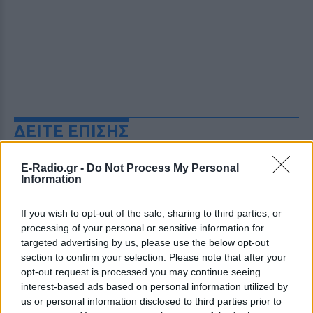
ΔΕΙΤΕ ΕΠΙΣΗΣ
ΣΤΗΝ ΙΔΙΑ ΚΑΤΗΓΟΡΙΑ
E-Radio.gr -
Do Not Process My Personal
Information
Γιατί δεν έσωσα το κουτάβι: Ο
ερευνητής που κατέγραφε τη
If you wish to opt-out of the sale, sharing to third parties, or
συμβίωση του μικρού σκυλιού
processing of your personal or sensitive information for
με αγέλη λύκων εξηγεί γιατί
targeted advertising by us, please use the below opt-out
δεν επενέβη
section to confirm your selection. Please note that after your
opt-out request is processed you may continue seeing
ΧΤΕΣ
interest-based ads based on personal information utilized by
«Κρατάμε την επιστημονική απόσταση,
us or personal information disclosed to third parties prior to
δεν είναι δυνατόν να πάω να επέμβω,