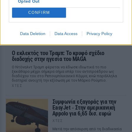
Opted Out
CONFIRM
Data Deletion
Data Access
Privacy Policy
Ο εκλεκτός του Τραμπ: Το κρυφό σχέδιο
διαδοχής στην ηγεσία του MAGA
Ο Ντόναλντ Τραμπ φέρεται να έδωσε ιδιωτικά το πιο
ξεκάθαρο μέχρι σήμερα σήμα υπέρ του αντιπροέδρου ως
διαδόχου του στο Ρεπουμπλικανικό Κόμμα, ενώ παράλληλα
διατηρεί ανοιχτή την εξίσωση με τον Μάρκο Ρούμπιο.
ΧΤΕΣ
Συμφωνία εξαγοράς για την
EasyJet ‑ Στην αμερικανική
Appolo για 6,65 δισ. ευρώ
ΧΤΕΣ
Μετά την απόσυρση από τη διαδικασία