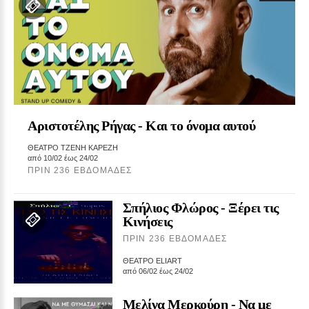
Αριστοτέλης Ρήγας ‑ Kαι το όνομα αυτού
ΘΕΑΤΡΟ ΤΖΕΝΗ ΚΑΡΕΖΗ
από 10/02 έως 24/02
ΠΡΙΝ 236 ΕΒΔΟΜΆΔΕΣ
Σπήλιος Φλώρος ‑ Ξέρει τις
Κινήσεις
ΠΡΙΝ 236 ΕΒΔΟΜΆΔΕΣ
ΘΕΑΤΡΟ ELIART
από 06/02 έως 24/02
Μελίνα Μερκούρη ‑ Να με