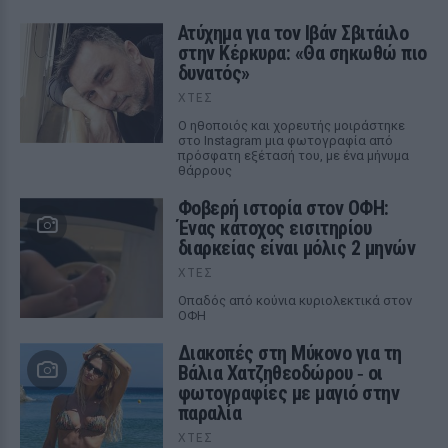
Ατύχημα για τον Ιβάν Σβιτάιλο
στην Κέρκυρα: «Θα σηκωθώ πιο
δυνατός»
ΧΤΕΣ
Ο ηθοποιός και χορευτής μοιράστηκε
στο Instagram μια φωτογραφία από
πρόσφατη εξέτασή του, με ένα μήνυμα
θάρρους
Φοβερή ιστορία στον ΟΦΗ:
Ένας κάτοχος εισιτηρίου
διαρκείας είναι μόλις 2 μηνών
ΧΤΕΣ
Οπαδός από κούνια κυριολεκτικά στον
ΟΦΗ
Διακοπές στη Μύκονο για τη
Βάλια Χατζηθεοδώρου ‑ οι
φωτογραφίες με μαγιό στην
παραλία
ΧΤΕΣ