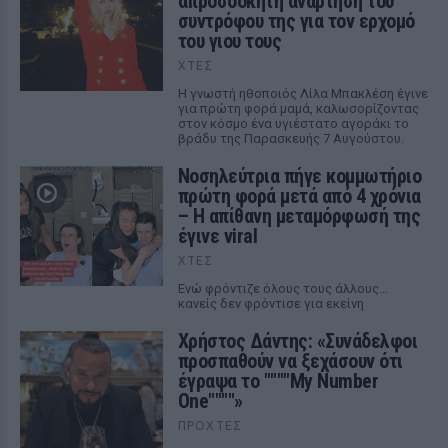
απροσδόκητη ανάρτηση του
συντρόφου της για τον ερχομό
του γιου τους
ΧΤΕΣ
Η γνωστή ηθοποιός Λίλα Μπακλέση έγινε
για πρώτη φορά μαμά, καλωσορίζοντας
στον κόσμο ένα υγιέστατο αγοράκι το
βράδυ της Παρασκευής 7 Αυγούστου.
Νοσηλεύτρια πήγε κομμωτήριο
πρώτη φορά μετά από 4 χρόνια
– Η απίθανη μεταμόρφωσή της
έγινε viral
ΧΤΕΣ
Ενώ φρόντιζε όλους τους άλλους...
κανείς δεν φρόντισε για εκείνη
Χρήστος Δάντης: «Συνάδελφοι
προσπαθούν να ξεχάσουν ότι
έγραψα το """"My Number
One""""»
ΠΡΟΧΤΈΣ