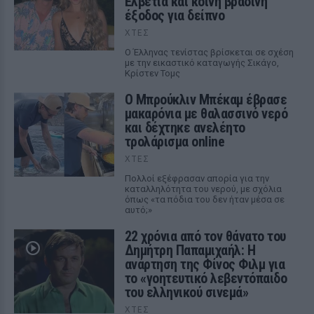
Ελβετία και κοινή βραδινή
έξοδος για δείπνο
ΧΤΕΣ
Ο Έλληνας τενίστας βρίσκεται σε σχέση
με την εικαστικό καταγωγής Σικάγο,
Κρίστεν Τομς
Ο Μπρούκλιν Μπέκαμ έβρασε
μακαρόνια με θαλασσινό νερό
και δέχτηκε ανελέητο
τρολάρισμα online
ΧΤΕΣ
Πολλοί εξέφρασαν απορία για την
καταλληλότητα του νερού, με σχόλια
όπως «τα πόδια του δεν ήταν μέσα σε
αυτό;»
22 χρόνια από τον θάνατο του
Δημήτρη Παπαμιχαήλ: Η
ανάρτηση της Φίνος Φιλμ για
το «γοητευτικό λεβεντόπαιδο
του ελληνικού σινεμά»
ΧΤΕΣ