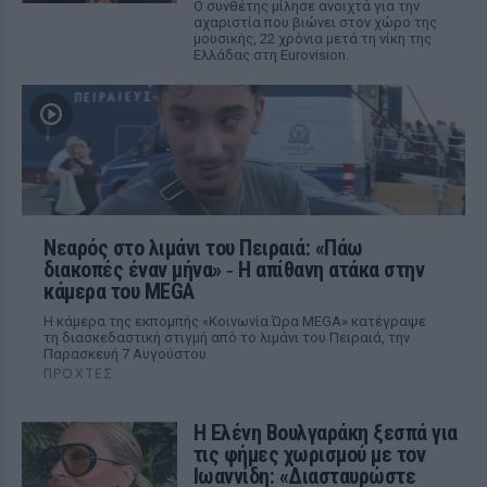
Ο συνθέτης μίλησε ανοιχτά για την
αχαριστία που βιώνει στον χώρο της
μουσικής, 22 χρόνια μετά τη νίκη της
Ελλάδας στη Eurovision.
Νεαρός στο λιμάνι του Πειραιά: «Πάω
διακοπές έναν μήνα» ‑ Η απίθανη ατάκα στην
κάμερα του MEGA
Η κάμερα της εκπομπής «Κοινωνία Ώρα MEGA» κατέγραψε
τη διασκεδαστική στιγμή από το λιμάνι του Πειραιά, την
Παρασκευή 7 Αυγούστου.
ΠΡΟΧΤΈΣ
Η Ελένη Βουλγαράκη ξεσπά για
τις φήμες χωρισμού με τον
Ιωαννίδη: «Διασταυρώστε