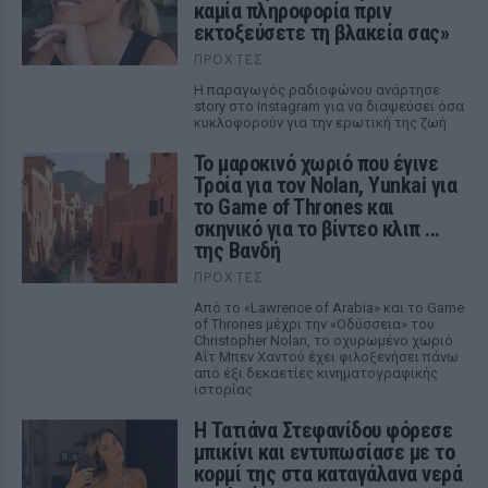
καμία πληροφορία πριν
εκτοξεύσετε τη βλακεία σας»
ΠΡΟΧΤΈΣ
Η παραγωγός ραδιοφώνου ανάρτησε
story στο Instagram για να διαψεύσει όσα
κυκλοφορούν για την ερωτική της ζωή
Το μαροκινό χωριό που έγινε
Τροία για τον Nolan, Yunkai για
το Game of Thrones και
σκηνικό για το βίντεο κλιπ ...
της Βανδή
ΠΡΟΧΤΈΣ
Από το «Lawrence of Arabia» και το Game
of Thrones μέχρι την «Οδύσσεια» του
Christopher Nolan, το οχυρωμένο χωριό
Αΐτ Μπεν Χαντού έχει φιλοξενήσει πάνω
από έξι δεκαετίες κινηματογραφικής
ιστορίας
Η Τατιάνα Στεφανίδου φόρεσε
μπικίνι και εντυπωσίασε με το
κορμί της στα καταγάλανα νερά