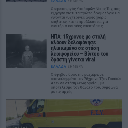
ΕΛΛΆΔΑ
ΣΉΜΕΡΑ
Ο υφυπουργός Υποδομών Νίκος Ταχιάος
εξήγησε γιατί τα πρώτα δρομολόγια θα
γίνονται νυχτερινές ώρες χωρίς
επιβάτες, και τι προβλέπεται για
εισιτήρια και νέες επεκτάσεις.
ΗΠΑ: 15χρονος με στολή
κλόουν δολοφόνησε
ηλικιωμένο σε στάση
λεωφορείου – Βίντεο του
δράστη γίνεται viral
ΕΛΛΆΔΑ
ΣΉΜΕΡΑ
Ο έφηβος δράστης μαχαίρωσε
επανειλημμένα τον 78χρονο Τζον Γουέσλι
Αλεν σε στάση λεωφορείου, με
αποτέλεσμα τον θάνατό του, σύμφωνα
με τις αρχές
ΕΛΛΆΔΑ