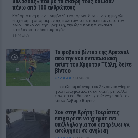
θάλασσας» που με τα σκάφη τους έσωσαν
πάνω από 100 ανθρώπους
Καθοριστική ήταν η συμβολή τεσσάρων ιδιωτών στη μεγάλη
επιχείρηση απομάκρυνσης πολιτών και επισκεπτών από τον
Αγιο Παύλο και την Πρέβελη, την ώρα που η πυρκαγιά
απειλούσε τις δύο περιοχές
ΣΉΜΕΡΑ
Το φοβερό βίντεο της Αρσεναλ
από την νέα εντυπωσιακή
ασίστ του Χρήστου Τζόλη, δείτε
βίντεο
ΕΛΛΆΔΑ
ΣΉΜΕΡΑ
Η εκτέλεση κόρνερ του 24χρονου winger
ήταν πραγματικά εκπληκτική, με πολλά
φάλτσα και δύσκολη για έλεγχο από τον
κίπερ Αλβαρο Βαγιές
Σοκ στην Κρήτη: Τουρίστας
επιχείρησε να χρηματίσει
υπάλληλο για του επιτρέψει να
ασελγήσει σε ανήλικη