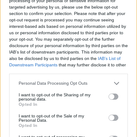
processing of your personal or sensitive information for
targeted advertising by us, please use the below opt-out
section to confirm your selection. Please note that after your
opt-out request is processed you may continue seeing
interest-based ads based on personal information utilized by
us or personal information disclosed to third parties prior to
your opt-out. You may separately opt-out of the further
disclosure of your personal information by third parties on the
IAB’s list of downstream participants. This information may
also be disclosed by us to third parties on the
IAB’s List of
Downstream Participants
that may further disclose it to other
third parties.
Ακολουθήστε το E-Radio.gr στο
Google News
Personal Data Processing Opt Outs
και μάθετε πρώτοι
τα πιο hot νέα
.
I want to opt-out of the Sharing of my
personal data.
Για ακόμη περισσότερα
νέα
, μπείτε στην
ροή
Opted In
ειδήσεων
του E-Daily.gr
I want to opt-out of the Sale of my
Personal Data.
Ακολουθήστε το E-Radio.gr και στο Instagram
Opted In
I want to opt-out of processing my