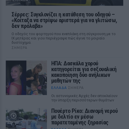
Σέρρες: Συγκλονίζει η κατάθεση του οδηγού –
«Κοίταξα να στρίψω αριστερά για να γλιτώσω,
δεν πρόλαβα»
Ο οδηγός του φορτηγού που ενεπλάκη στη σύγκρουση με το
ΙΧ μητέρας και γιου περιέγραψε πώς έγινε το μοιραίο
δυστύχημα.
ΣΉΜΕΡΑ
ΗΠΑ: Δασκάλα χορού
κατηγορείται για σeξουαλική
κακοποίηση δύο ανήλικων
μαθητών της
ΕΛΛΆΔΑ
ΣΉΜΕΡΑ
Οι αστυνομικές Αρχές δεν αποκλείουν
την ύπαρξη περισσότερων θυμάτων
Πουέρτο Ρίκο: Διανομή νερού
με δελτίο εν μέσω
παρατεταμένης ξηρασίας