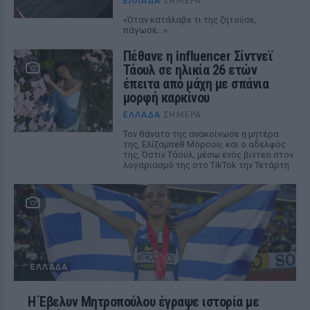
ΕΛΛΆΔΑ
ΣΉΜΕΡΑ
«Όταν κατάλαβε τι της ζητούσε,
πάγωσε...»
Πέθανε η influencer Σίντνεϊ
Τάουλ σε ηλικία 26 ετών
έπειτα από μάχη με σπάνια
μορφή καρκίνου
ΕΛΛΆΔΑ
ΣΉΜΕΡΑ
Τον θάνατο της ανακοίνωσε η μητέρα
της, Ελίζαμπεθ Μόροου, και ο αδελφός
της, Όστιν Τάουλ, μέσω ενός βίντεο στον
λογαριασμό της στο TikTok την Τετάρτη
ΕΛΛΆΔΑ
Η Έβελυν Μητροπούλου έγραψε ιστορία με