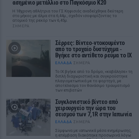
ασημένιο μετάλλιο στο Παγκόσμιο Κ20
Η 18χρονη αθλήτρια του ΓΣ Κηφισιάς αναδείχθηκε δεύτερη
στο μήκος με άλμα στα 6,44μ., σχεδόν ισοφαρίζοντας το
ατομικό της ρεκόρ των 6,45μ.
ΣΉΜΕΡΑ
Σέρρες: Βίντεο‑ντοκουμέντο
από το τροχαίο δυστύχημα ‑
Βγήκε στο αντίθετο ρεύμα το ΙΧ
ΕΛΛΆΔΑ
ΣΉΜΕΡΑ
Το ΙΧ βγήκε από το δρόμο, «καβάλησε» τη
διπλή διαχωριστική και συγκρούστηκε
πλαγιομετωπικά με το φορτηγό, με
αποτέλεσμα τον θανάσιμο τραυματισμό
των επιβατών
Συγκλονιστικό βίντεο από
χειρουργείο την ώρα του
σεισμού των 7,1R στην Ιαπωνία
ΕΛΛΆΔΑ
ΣΉΜΕΡΑ
Σύμφωνα με ιαπωνικά μέσα ενημέρωσης,
η επέμβαση διακόπηκε προσωρινά λόγω