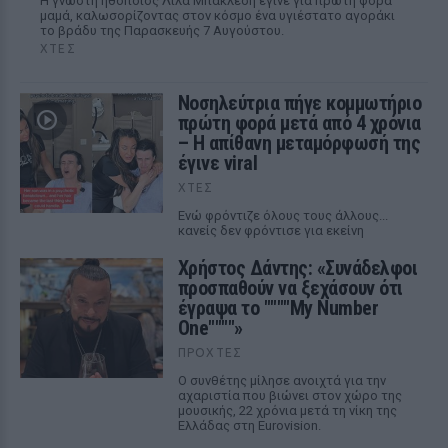
Η γνωστή ηθοποιός Λίλα Μπακλέση έγινε για πρώτη φορά
μαμά, καλωσορίζοντας στον κόσμο ένα υγιέστατο αγοράκι
το βράδυ της Παρασκευής 7 Αυγούστου.
ΧΤΕΣ
Νοσηλεύτρια πήγε κομμωτήριο
πρώτη φορά μετά από 4 χρόνια
– Η απίθανη μεταμόρφωσή της
έγινε viral
ΧΤΕΣ
Ενώ φρόντιζε όλους τους άλλους...
κανείς δεν φρόντισε για εκείνη
Χρήστος Δάντης: «Συνάδελφοι
προσπαθούν να ξεχάσουν ότι
έγραψα το """"My Number
One""""»
ΠΡΟΧΤΈΣ
Ο συνθέτης μίλησε ανοιχτά για την
αχαριστία που βιώνει στον χώρο της
μουσικής, 22 χρόνια μετά τη νίκη της
Ελλάδας στη Eurovision.