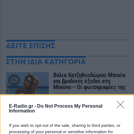
ΔΕΙΤΕ ΕΠΙΣΗΣ
ΣΤΗΝ ΙΔΙΑ ΚΑΤΗΓΟΡΙΑ
Βάλια Χατζηθεοδώρου: Μπικίνι
και βραδινές έξοδοι στη
Μύκονο – Οι φωτογραφίες της
ΣΉΜΕΡΑ
Η παρουσιάστρια μοιράστηκε στο
E-Radio.gr -
Do Not Process My Personal
Instagram σειρά στιγμιότυπων από τις
Information
καλοκαιρινές της διακοπές στο «νησί
των ανέμων».
If you wish to opt-out of the sale, sharing to third parties, or
Η Γαρυφαλλιά Καληφώνη στην
processing of your personal or sensitive information for
Πάρο με μαύρο μπικίνι ‑ δείτε