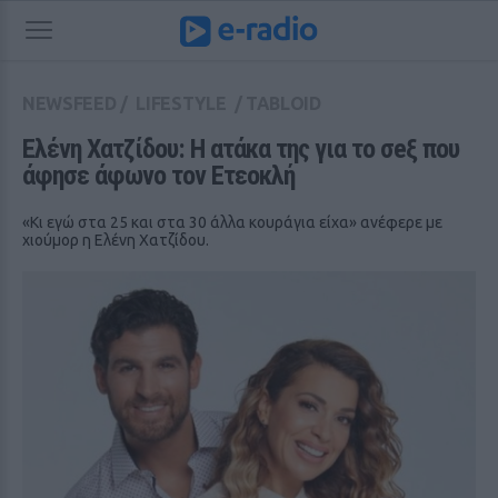
NEWSFEED
/
LIFESTYLE
/
TABLOID
Ελένη Χατζίδου: Η ατάκα της για το σeξ που 
άφησε άφωνο τον Ετεοκλή
«Κι εγώ στα 25 και στα 30 άλλα κουράγια είχα» ανέφερε με
χιούμορ η Ελένη Χατζίδου.