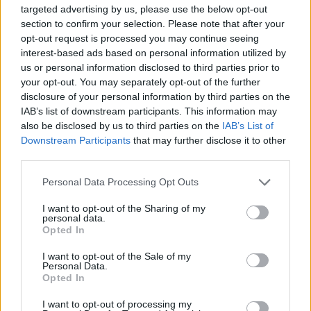
targeted advertising by us, please use the below opt-out
τις πόζες της
section to confirm your selection. Please note that after your
ΣΉΜΕΡΑ
opt-out request is processed you may continue seeing
Το μοντέλο μοιράστηκε φωτογραφίες
interest-based ads based on personal information utilized by
από τις καλοκαιρινές της διακοπές στο
us or personal information disclosed to third parties prior to
νησί των Κυκλάδων
your opt-out. You may separately opt-out of the further
Ιωάννα Τούνη: «Έβγαλα όλο το
disclosure of your personal information by third parties on the
βράδυ στο νοσοκομείο με ορούς
IAB’s list of downstream participants. This information may
και αντιβιώσεις»
also be disclosed by us to third parties on the
IAB’s List of
Downstream Participants
that may further disclose it to other
ΣΉΜΕΡΑ
third parties.
Η επιχειρηματίας έπαθε τροφική
δηλητηρίαση και μοιράστηκε με τους
followers της στο Instagram τις δύσκολες
Personal Data Processing Opt Outs
ώρες που πέρασε.
I want to opt-out of the Sharing of my
personal data.
Opted In
I want to opt-out of the Sale of my
Personal Data.
Opted In
I want to opt-out of processing my