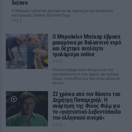
δείπνο
Ο Έλληνας τενίστας βρίσκεται σε σχέση με την εικαστικό
καταγωγής Σικάγο, Κρίστεν Τομς
ΧΤΕΣ
Ο Μπρούκλιν Μπέκαμ έβρασε
μακαρόνια με θαλασσινό νερό
και δέχτηκε ανελέητο
τρολάρισμα online
ΧΤΕΣ
Πολλοί εξέφρασαν απορία για την
καταλληλότητα του νερού, με σχόλια
όπως «τα πόδια του δεν ήταν μέσα σε
αυτό;»
22 χρόνια από τον θάνατο του
Δημήτρη Παπαμιχαήλ: Η
ανάρτηση της Φίνος Φιλμ για
το «γοητευτικό λεβεντόπαιδο
του ελληνικού σινεμά»
ΧΤΕΣ