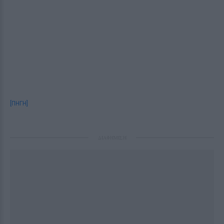
[ΠΗΓΗ]
ΔΙΑΦΗΜΙΣΗ