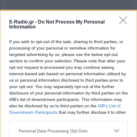
E-Radio.gr -
Do Not Process My Personal
Information
If you wish to opt-out of the sale, sharing to third parties, or
processing of your personal or sensitive information for
targeted advertising by us, please use the below opt-out
section to confirm your selection. Please note that after your
opt-out request is processed you may continue seeing
interest-based ads based on personal information utilized by
us or personal information disclosed to third parties prior to
Ακολουθήστε το E-Radio.gr στο
Google News
your opt-out. You may separately opt-out of the further
disclosure of your personal information by third parties on the
και μάθετε πρώτοι
τα πιο hot νέα
.
IAB’s list of downstream participants. This information may
also be disclosed by us to third parties on the
IAB’s List of
Για ακόμη περισσότερα
νέα
, μπείτε στην
ροή
Downstream Participants
that may further disclose it to other
ειδήσεων
του E-Daily.gr
third parties.
Ακολουθήστε το E-Radio.gr και στο Instagram
Personal Data Processing Opt Outs