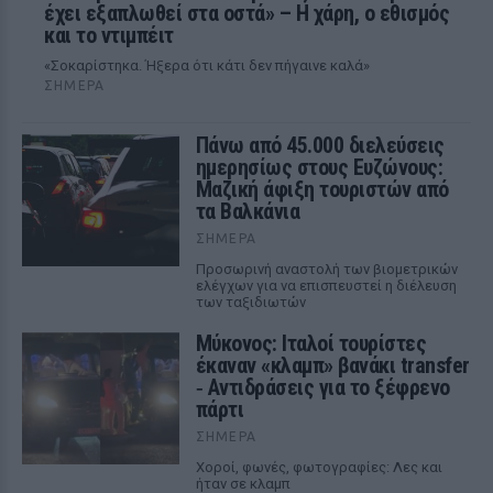
έχει εξαπλωθεί στα οστά» – Η χάρη, ο εθισμός
και το ντιμπέιτ
«Σοκαρίστηκα. Ήξερα ότι κάτι δεν πήγαινε καλά»
ΣΉΜΕΡΑ
Πάνω από 45.000 διελεύσεις
ημερησίως στους Ευζώνους:
Μαζική άφιξη τουριστών από
τα Βαλκάνια
ΣΉΜΕΡΑ
Προσωρινή αναστολή των βιομετρικών
ελέγχων για να επισπευστεί η διέλευση
των ταξιδιωτών
Μύκονος: Ιταλοί τουρίστες
έκαναν «κλαμπ» βανάκι transfer
‑ Αντιδράσεις για το ξέφρενο
πάρτι
ΣΉΜΕΡΑ
Χοροί, φωνές, φωτογραφίες: Λες και
ήταν σε κλαμπ