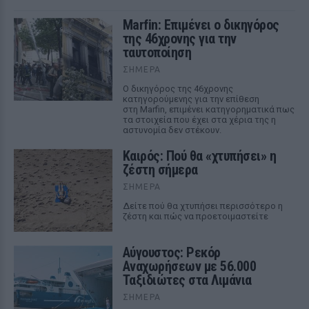
Marfin: Επιμένει ο δικηγόρος
της 46χρονης για την
ταυτοποίηση
ΣΉΜΕΡΑ
Ο δικηγόρος της 46χρονης
κατηγορούμενης για την επίθεση
στη Marfin, επιμένει κατηγορηματικά πως
τα στοιχεία που έχει στα χέρια της η
αστυνομία δεν στέκουν.
Καιρός: Πού θα «χτυπήσει» η
ζέστη σήμερα
ΣΉΜΕΡΑ
Δείτε πού θα χτυπήσει περισσότερο η
ζέστη και πώς να προετοιμαστείτε
Αύγουστος: Ρεκόρ
Αναχωρήσεων με 56.000
Ταξιδιώτες στα Λιμάνια
ΣΉΜΕΡΑ