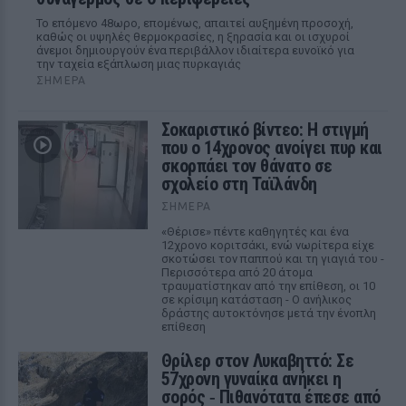
Το επόμενο 48ωρο, επομένως, απαιτεί αυξημένη προσοχή,
καθώς οι υψηλές θερμοκρασίες, η ξηρασία και οι ισχυροί
άνεμοι δημιουργούν ένα περιβάλλον ιδιαίτερα ευνοϊκό για
την ταχεία εξάπλωση μιας πυρκαγιάς
ΣΉΜΕΡΑ
Σοκαριστικό βίντεο: Η στιγμή
που ο 14χρονος ανοίγει πυρ και
σκορπάει τον θάνατο σε
σχολείο στη Ταϊλάνδη
ΣΉΜΕΡΑ
«Θέρισε» πέντε καθηγητές και ένα
12χρονο κοριτσάκι, ενώ νωρίτερα είχε
σκοτώσει τον παππού και τη γιαγιά του -
Περισσότερα από 20 άτομα
τραυματίστηκαν από την επίθεση, οι 10
σε κρίσιμη κατάσταση - Ο ανήλικος
δράστης αυτοκτόνησε μετά την ένοπλη
επίθεση
Θρίλερ στον Λυκαβηττό: Σε
57χρονη γυναίκα ανήκει η
σορός ‑ Πιθανότατα έπεσε από