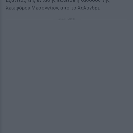
Εξαιτίας της έντασης έκλεισε η κάθοδος της
λεωφόρου Μεσογείων, από το Χαλάνδρι.
ΔΙΑΦΗΜΙΣΗ