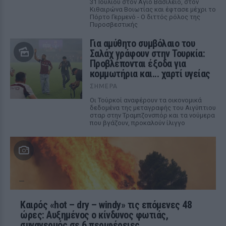
31 Ιουλίου στον Αγιο Βασίλειο, στον
Κιθαιρώνα Βοιωτίας και έφτασε μέχρι το
Πόρτο Γερμενό - Ο διττός ρόλος της
Πυροσβεστικής
Για αμύθητο συμβόλαιο του
Σαλάχ γράφουν στην Τουρκία:
Προβλέπονται έξοδα για
κομμωτήρια και... χαρτί υγείας
ΣΉΜΕΡΑ
Οι Τούρκοί αναφέρουν τα οικονομικά
δεδομένα της μεταγραφής του Αιγύπτιου
σταρ στην Τραμπζονσπόρ και τα νούμερα
που βγάζουν, προκαλούν ίλιγγο
Καιρός «hot – dry – windy» τις επόμενες 48
ώρες: Αυξημένος ο κίνδυνος φωτιάς,
συναγερμός σε 6 περιφέρειες