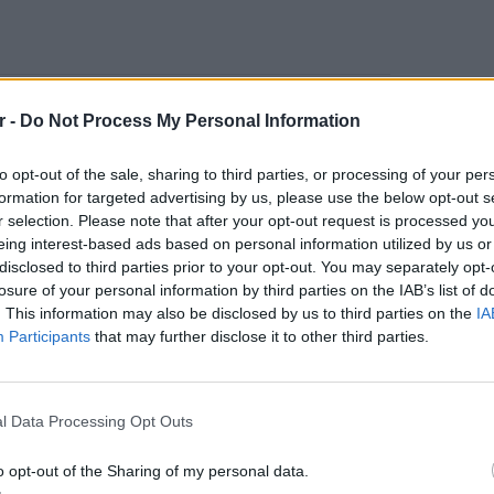
σάνυχτα της 8ης Δεκεμβρίου και θα διαρκέσει
r -
Do Not Process My Personal Information
ι θα κάνουν πικετοφορία έξω από τα
υσία σημαντικών δημοσιογράφων όπως η
to opt-out of the sale, sharing to third parties, or processing of your per
ναμένεται να μιλήσει, στη διάρκεια
formation for targeted advertising by us, please use the below opt-out s
r selection. Please note that after your opt-out request is processed y
eing interest-based ads based on personal information utilized by us or
disclosed to third parties prior to your opt-out. You may separately opt-
sGuild of New York, που εκπροσωπεί
losure of your personal information by third parties on the IAB’s list of
αι άλλα μέλη του προσωπικού των New York
. This information may also be disclosed by us to third parties on the
IA
γαζόμενοι που θα απεργήσουν
Participants
that may further disclose it to other third parties.
εννέα δέκατα του συνόλου.
ΕΙΔΗΣΕΙ
Μακελε
Μαθητή
l Data Processing Opt Outs
μια δίκαιη συμφωνία πριν την προθεσμία που
ρισσότεροι από 1.100 εργαζόμενοι είμαστε
o opt-out of the Sharing of my personal data.
ο ένας για τον άλλο, αλλά και ενωμένοι για