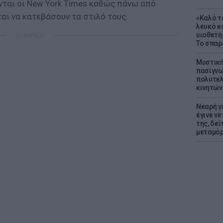
νται οι New York Times καθώς πάνω από
αι να κατεβάσουν τα στιλό τους.
«Καλό τα
λευκό κ
υιοθετή
ΔΙΑΦΗΜΙΣΗ
Το σπαρ
Μυστική
πασίγνω
πολυτελ
κινητών
Νεαρή γ
έγινε vi
της, δε
μεταμό