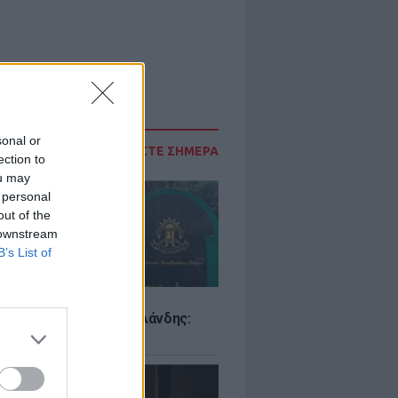
sonal or
ΔΙΑΒΑΣΤΕ ΣΗΜΕΡΑ
ection to
ou may
 personal
out of the
 downstream
B’s List of
Σ
ιό σε σχολείο της Ταϊλάνδης:
ς άνοιξε πυρ