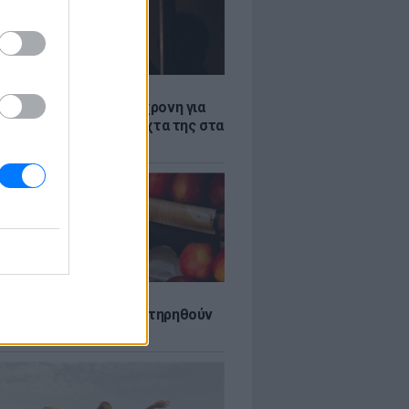
Σ
ισαγγελέα σήμερα η 46χρονη για
θεση στη Marfin - η νύχτα της στα
ήρια της ΓΑΔΑ
τα που μπορουν να διατηρηθούν
ψυγείου το καλοκαίρι