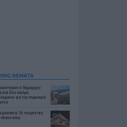
DING ΘΕΜΑΤΑ
κίστηκαν ο δήμαρχος
ς και δύο ακόμη
ούμενοι για την πυρκαγιά
ωτία
α μουσεία: Οι τουρίστες
 πλέον εδώ