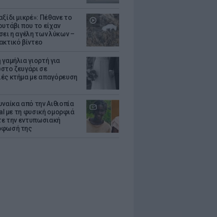
ξίδι μικρέ»: Πέθανε το
ουτάβι που το είχαν
σει η αγέλη των λύκων –
ακτικό βίντεο
 γαμήλια γιορτή για
στο ζευγάρι σε
ές κτήμα με απαγόρευση
υναίκα από την Αιθιοπία
ral με τη φυσική ομορφιά
ίτε την εντυπωσιακή
ρφωσή της