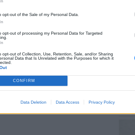
In
ε κάθε μέρος», είπε η δημοσιογράφος των
o opt-out of the Sale of my Personal Data.
.
In
 ζητούν νέα Συλλογική Σύμβαση Εργασίας και
ΕΙΔΗΣΕΙ
to opt-out of processing my Personal Data for Targeted
Στον ε
ing.
την επί
In
ΔΙΑΦΗΜΙΣΗ
κρατητ
o opt-out of Collection, Use, Retention, Sale, and/or Sharing
ersonal Data that Is Unrelated with the Purposes for which it
lected.
Out
CONFIRM
ΕΥ ΖΗΝ
Data Deletion
Data Access
Privacy Policy
6 φρού
εκτός 