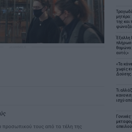
Τραγωδί
μητέρα:
της και 
φώναζαν
Έξαλλη 
πλήρωσε
ΔΙΑΦΗΜΙΣΗ
θαμώνα:
αυτό;»
«Τα κάν
χωρίς ε
Δούσης.
Τι αλλά
κανονισ
ισχύ απ
ούς
Γονικές 
μεταφορ
υ προσωπικού τους από τα τέλη της
απειλού