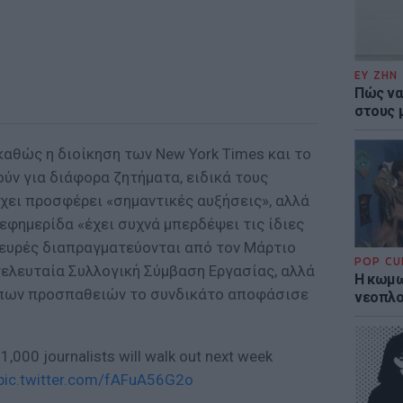
ΕΥ ΖΗΝ
Πώς να
στους 
καθώς η διοίκηση των New York Times και το
ύν για διάφορα ζητήματα, ειδικά τους
 έχει προσφέρει «σημαντικές αυξήσεις», αλλά
 εφημερίδα «έχει συχνά μπερδέψει τις ίδιες
πλευρές διαπραγματεύονται από τον Μάρτιο
POP CU
 τελευταία Συλλογική Σύμβαση Εργασίας, αλλά
Η κωμω
ρπων προσπαθειών το συνδικάτο αποφάσισε
νεοπλο
1,000 journalists will walk out next week
pic.twitter.com/fAFuA56G2o