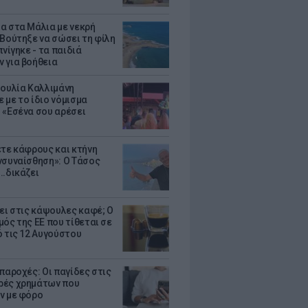
α στα Μάλια με νεκρή
 Βούτηξε να σώσει τη φίλη
πνίγηκε - τα παιδιά
 για βοήθεια
Ιουλία Καλλιμάνη
 με το ίδιο νόμισμα
 «Εσένα σου αρέσει
ετε κάφρους και κτήνη
νσυναίσθηση»: Ο Τάσος
..δικάζει
ζει στις κάψουλες καφέ; Ο
μός της ΕΕ που τίθεται σε
ό τις 12 Αυγούστου
παροχές: Οι παγίδες στις
ές χρημάτων που
ν με φόρο