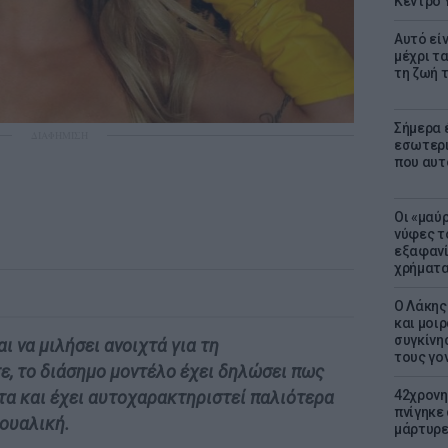
Κέντρο 
Αυτό εί
μέχρι τ
τη ζωή 
Σήμερα 
ΔΙΑΦΗΜΙΣΗ
εσωτερι
που αυτ
Οι «μαύ
νύφες τ
εξαφανί
χρήματ
Ο Λάκης
και μοι
συγκίνησ
ι να μιλήσει ανοιχτά για τη
τους γον
ε, το διάσημο μοντέλο έχει δηλώσει πως
42χρονη
τα και έχει αυτοχαρακτηριστεί παλιότερα
πνίγηκε
ουαλική.
μάρτυρε