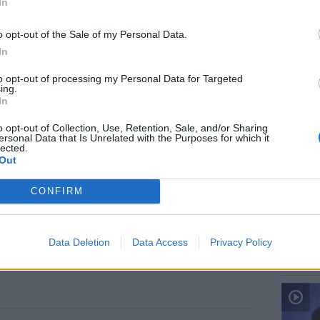
In
o opt-out of the Sale of my Personal Data.
In
to opt-out of processing my Personal Data for Targeted
ΕΙΔΗΣΕΙ
ing.
Ιταλία:
In
υψηλότ
o opt-out of Collection, Use, Retention, Sale, and/or Sharing
ersonal Data that Is Unrelated with the Purposes for which it
lected.
Out
CONFIRM
ΕΙΔΗΣΕΙ
Data Deletion
Data Access
Privacy Policy
Προφυλ
δολοφο