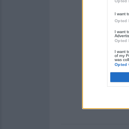
Opted 
I want t
Opted 
I want 
Advertis
Opted 
I want t
of my P
was col
Opted 