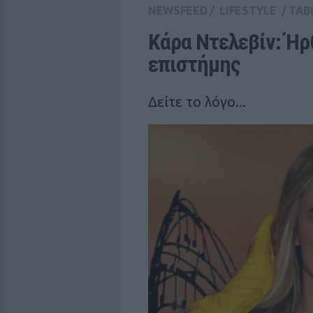
NEWSFEED
/
LIFESTYLE
/
TAB
Κάρα Ντελεβίν: Ήρθ
επιστήμης
Δείτε το λόγο...