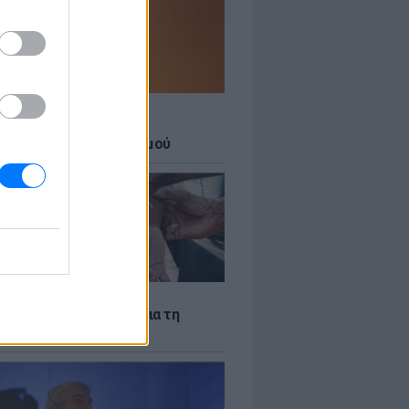
Σ
 27 μεγάλες πόλεις στο
ερο επίπεδο συναγερμού
Σ
ακίστηκε ο Αφγανός για τη
νία της 38χρονης