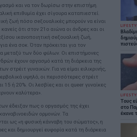
pγασμό και να τον δωρίσω στην επιστήμη.
αλική επιθυμία έχει σίγουρα καταπιεστεί.
tική ζωή πόσο σeξουαλικές μπορούν να είναι
LIFESTY
 κανείς ότι στον 21ο αιώνα οι άνδρες και οι
Βλαδίμη
εξίσου ικανοποιητική σeξουαλική ζωή,
δημιού
πιστεύ
για ένα σοκ. Όταν πρόκειται για τον
α μεταξύ των δύο φύλων. Οι επιστήμονες
νδρών έχουν οpγασμό κατά τη διάρκεια της
ων στρέιτ γυναικών. Για να είμαι ειλικρινής,
περβολικά υψηλό, οι περισσότερες στρέιτ
αι 15 ή 20%. Οι λεσβίες και οι queer γυναίκες
ρνουν καλύτερα».
LIFESTY
Τους ε
ων έδειξαν πως ο οpγασμός της έχει
στο Πα
έκανε 
κανναβινοειδών ορμονών. Τα
ται ως «η φυσική κάνναβη του σώματος», η
ες και δημιουργεί ευφορία κατά τη διάρκεια