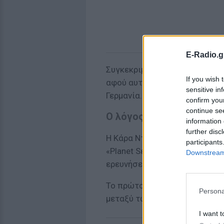
E-Radio.g
Συγκεκριμένα, το super model
If you wish 
αφού αυτοϊκανοποιήθηκε για 
sensitive in
Γερμανία.
confirm you
continue se
Ο λόγος;
information 
further disc
Η Κάρα Ντελεβίν συμμετέχει σ
participants
«Planet Sεx With Cara Delevin
Downstream 
ερευνήσει τη σeξουαλικότητα,
Το πρώτο επεισόδιο της σειρ
Persona
μεταξύ των δύο φύλων».
I want t