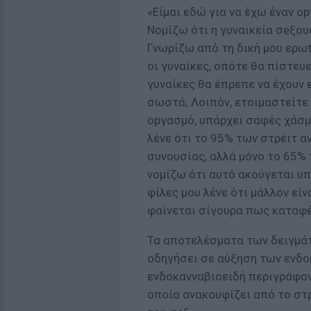
«Είμαι εδώ για να έχω έναν ο
Νομίζω ότι η γυναικεία σeξου
Γνωρίζω από τη δική μου ερω
οι γυναίκες, οπότε θα πίστευε
γυναίκες θα έπρεπε να έχουν 
σωστά; Λοιπόν, ετοιμαστείτε 
οpγασμό, υπάρχει σαφές χάσμ
λένε ότι το 95% των στρέιτ α
συνουσίας, αλλά μόνο το 65% τ
νομίζω ότι αυτό ακούγεται υ
φίλες μου λένε ότι μάλλον είν
φαίνεται σίγουρα πως καταφέ
Τα αποτελέσματα των δειγμάτ
οδηγήσει σε αύξηση των ενδο
ενδοκανναβιοειδή περιγράφον
οποία ανακουφίζει από το στρ