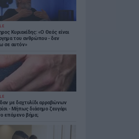
LE
ρος Κυριακίδης: «Ο Θεός είναι
ργημα του ανθρώπου - δεν
ω σε αυτόν»
LE
ίδαν με δαχτυλίδι αρραβώνων
ρίσι - Μήπως διάσημο ζευγάρι
το επόμενο βήμα;