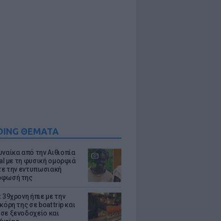
DING ΘΕΜΑΤΑ
υναίκα από την Αιθιοπία
ral με τη φυσική ομορφιά
ίτε την εντυπωσιακή
ρφωσή της
 39χρονη ήπιε με την
κόρη της σε boat trip και
σε ξενοδοχείο και