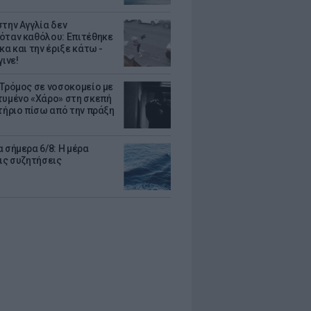
στην Αγγλία δεν
όταν καθόλου: Επιτέθηκε
κα και την έριξε κάτω -
γινε!
 Τρόμος σε νοσοκομείο με
τυμένο «Χάρο» στη σκεπή
στήριο πίσω από την πράξη
 σήμερα 6/8: Η μέρα
τις συζητήσεις