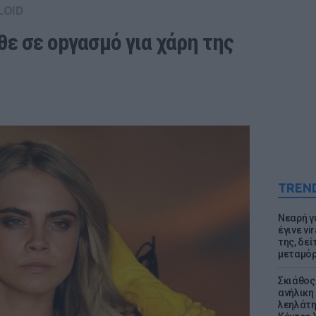
LOID
ε σε οpγασμό για χάρη της 
TREN
Νεαρή γ
έγινε vi
της, δε
μεταμό
Σκιάθος:
ανήλικη 
λεηλάτη