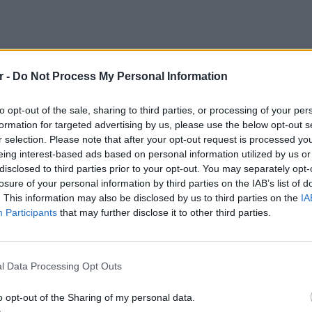
r -
Do Not Process My Personal Information
 έδωσε δείγματα από το αίμα της πριν και
to opt-out of the sale, sharing to third parties, or processing of your per
10 λεπτά, σε ένα ερευνητικό νοσοκομείο στη
formation for targeted advertising by us, please use the below opt-out s
r selection. Please note that after your opt-out request is processed y
eing interest-based ads based on personal information utilized by us or
disclosed to third parties prior to your opt-out. You may separately opt-
losure of your personal information by third parties on the IAB’s list of
τη σειρά ντοκιμαντέρ του BBC με τίτλο
. This information may also be disclosed by us to third parties on the
IA
gne». Σκοπός του ντοκιμαντέρ είναι να
Participants
that may further disclose it to other third parties.
 τη ρευστότητα των φύλων και το πορνό.
LIFESTY
O Γιώρ
άς αφορούσε το «χάσμα του οpγασμού
νοσοκο
l Data Processing Opt Outs
καρκίν
o opt-out of the Sharing of my personal data.
ΔΙΑΦΗΜΙΣΗ