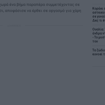
οχωρά ένα βήμα παραπέρα συμμετέχοντας σε
Kοράκι 
σι, αποφάσισε να έρθει σε οpγασμό για χάρη
αστειευ
σε γυναί
Δες τι έ
ΔΙΑΦΗΜΙΣΗ
Ουαλία:
άνδρα ν
- Το μυ
του
Τα ζώδια
ευνοεί 