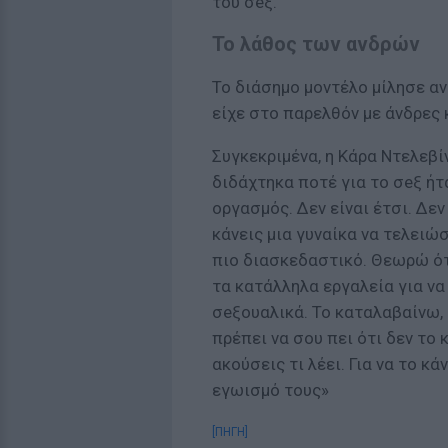
του σeξ.
Το λάθος των ανδρών
Το διάσημο μοντέλο μίλησε αν
είχε στο παρελθόν με άνδρες κ
Συγκεκριμένα, η Κάρα Ντελεβί
διδάχτηκα ποτέ για το σeξ ήτ
οργασμός. Δεν είναι έτσι. Δε
κάνεις μια γυναίκα να τελειώσ
πιο διασκεδαστικό. Θεωρώ ότι
τα κατάλληλα εργαλεία για να 
σeξουαλικά. Το καταλαβαίνω, 
πρέπει να σου πει ότι δεν το
ακούσεις τι λέει. Για να το κ
εγωισμό τους»
[ΠΗΓΗ]