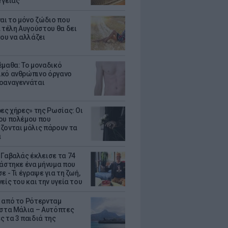
Υγείας
ναι το μόνο ζώδιο που
α τέλη Αυγούστου θα δει
του να αλλάζει
έμαθα: Το μοναδικό
κό ανθρώπινο όργανο
οαναγεννάται
ρες χήρες» της Ρωσίας: Οι
ου πολέμου που
ζονται μόλις πάρουν τα
α
 Γαβαλάς έκλεισε τα 74
ράστηκε ένα μήνυμα που
ε - Τι έγραψε για τη ζωή,
είς του και την υγεία του
 από το Ρότερνταμ
 στα Μάλια – Αυτόπτες
ς τα 3 παιδιά της