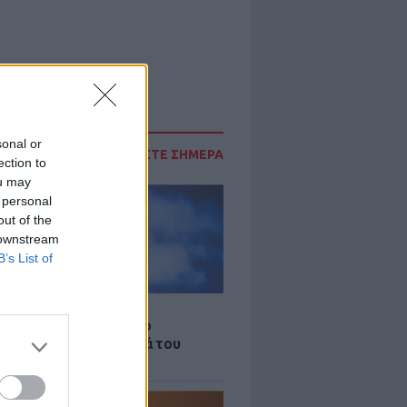
sonal or
ΔΙΑΒΑΣΤΕ ΣΗΜΕΡΑ
ection to
ou may
 personal
out of the
 downstream
B’s List of
LE
γος Παράσχος ξανά στο
μείο για θεραπεία κατά του
ου