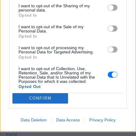
δυστροφία και το στερητικό σύνδρομο από
I want to opt-out of the Sharing of my
κοκκαΐνη.
personal data.
Opted In
Θεραπευτική αντιμετώπιση
I want to opt-out of the Sale of my
Personal Data.
Η φαρμακευτική προσέγγιση περιλαμβάνει την
Opted In
χορήγηση βενζοδιαζεπινών που ενεργοποιούν του
I want to opt-out of processing my
GABAεργικούς υποδοχείς (διαζεπάμη, λοραζεπάμη)
Personal Data for Targeted Advertising.
Opted In
και μπακλοφαίνης η οποία μπορεί να χορηγείται
συνεχώς δια αντλίας, αλλά απαγορεύεται σε άτομα
I want to opt-out of Collection, Use,
Retention, Sale, and/or Sharing of my
που παρουσιάζουν διαταραχές του αυτονόμου
Personal Data that Is Unrelated with the
Purposes for which it was collected.
νευρικού συστήματος. Η χορήγηση γκαμπαπεντίνης
Opted Out
ή βαλπροϊκού νατρίου και μη στεροειδών
αντιφλεγμονωδών παραγόντων. Η πλασμαφαίρεση,
CONFIRM
όπως και η χορήγηση γ-σφαιρίνης, υπό το
δοσολογικό σχήμα των 2g/kg σε πέντε ημέρες δίνει
Data Deletion
Data Access
Privacy Policy
σημαντικά αποτελέσματα.
[ΠΗΓΗ]