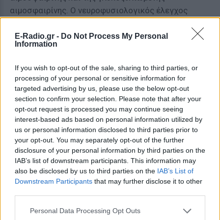
αιμοσφαιρίνης. Ο νευροφυσιολογικός έλεγχος
αποκαλύπτει συνεχή μυϊκή δραστηριότητα, ιδίως
στους κορμικούς μύες, ενώ το
E-Radio.gr -
Do Not Process My Personal
Information
ηλεκτροεγκεφαλογράφημα συμβάλλει στην
διαφορική διάγνωση από την μυοκλονική επιληψία.
If you wish to opt-out of the sale, sharing to third parties, or
Η μαγνητική τομογραφία βοηθά στην διαφορική
processing of your personal or sensitive information for
διάγνωση από απομυελινωτικές παθήσεις,
targeted advertising by us, please use the below opt-out
section to confirm your selection. Please note that after your
νωτιοπαρεγκεφαλιδικές εκφυλίσεις και
opt-out request is processed you may continue seeing
χωροκατακτητικές εξεργασίες.
interest-based ads based on personal information utilized by
us or personal information disclosed to third parties prior to
Η διαφορική διάγνωση περιλαμβάνει καταστάσεις
your opt-out. You may separately opt-out of the further
που χαρακτηρίζονται από αύξηση του μυϊκού τόνου,
disclosure of your personal information by third parties on the
όπως είναι ο τέτανος, το παρανεοπλασματικό
IAB’s list of downstream participants. This information may
also be disclosed by us to third parties on the
IAB’s List of
υπερτονικό σύνδρομο, η μυοκλονική επιληψία, η
Downstream Participants
that may further disclose it to other
καθηλωτική μορφή της εγκεφαλομυελίτιδας, οι
third parties.
τοξικώσεις από βαρέα μέταλλα, το σύνδρομο Isaac,
η προϊούσα υπερπυρηνική παράλυση, η μυοτονική
Personal Data Processing Opt Outs