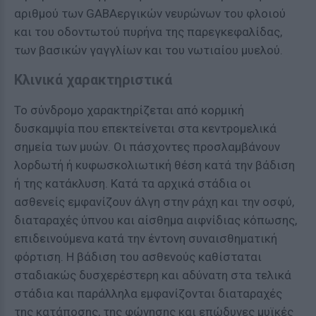
αριθμού των GABAεργικών νευρώνων του φλοιού
και του οδοντωτού πυρήνα της παρεγκεφαλίδας,
των βασικών γαγγλίων και του νωτιαίου μυελού.
Κλινικά χαρακτηριστικά
Το σύνδρομο χαρακτηρίζεται από κορμική
δυσκαμψία που επεκτείνεται στα κεντρομελικά
σημεία των μυών. Οι πάσχοντες προσλαμβάνουν
λορδωτή ή κυφωσκολιωτική θέση κατά την βάδιση
ή της κατάκλυση. Κατά τα αρχικά στάδια οι
ασθενείς εμφανίζουν άλγη στην ράχη και την οσφύ,
διαταραχές ύπνου και αίσθημα αιφνίδιας κόπωσης,
επιδεινούμενα κατά την έντονη συναισθηματική
φόρτιση. Η βάδιση του ασθενούς καθίσταται
σταδιακώς δυσχερέστερη και αδύνατη στα τελικά
στάδια και παράλληλα εμφανίζονται διαταραχές
της κατάποσης, της φώνησης και επώδυνες μυϊκές