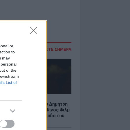
sonal or
ΔΙΑΒΑΣΤΕ ΣΗΜΕΡΑ
ection to
ou may
 personal
out of the
 downstream
B’s List of
LE
νια από τον θάνατο του Δημήτρη
χαήλ: Η ανάρτηση της Φίνος Φιλμ
 «γοητευτικό λεβεντόπαιδο του
κού σινεμά»