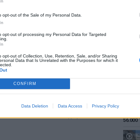
ι για τον Γολγοθά που ανεβαίνει με τις
In
εις που καλείται να κάνει, αλλά και για τον
o opt-out of the Sale of my Personal Data.
μασε απότομα ο γιος της, μετά την
In
 με τη φωτιά στο Μάτι. «Έχει αποκτήσει έναν
ει, με ένα τραυματισμένο σώμα και μια
to opt-out of processing my Personal Data for Targeted
ing.
όνισε.
ΕΙΔΗΣΕΙ
In
Καιρός:
πει ότι έπρεπε να κάνω τουλάχιστον πέντε με
σήμερα
o opt-out of Collection, Use, Retention, Sale, and/or Sharing
ersonal Data that Is Unrelated with the Purposes for which it
 βάθος ετών, γιατί πρέπει να γίνουν μόνο με
lected.
ι και πολύ χρόνο αποκατάστασης. Προς το
Out
ια απόφαση που έχω λάβει για το παιδί»,
CONFIRM
 γιος της να τη βλέπει να ταλαιπωρείται σε
Data Deletion
Data Access
Privacy Policy
 Μάτι -Σοκαριστική περιγραφή: Έβλεπα να
ΕΙΔΗΣΕΙ
Αύγουσ
 και δεν του είπα τίποτα ως μαμά -
56.000 