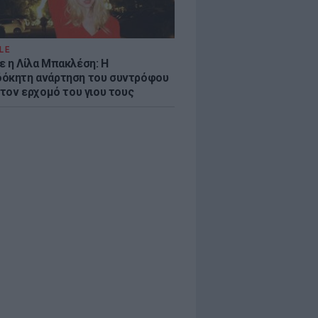
LE
ε η Λίλα Μπακλέση: Η
όκητη ανάρτηση του συντρόφου
 τον ερχομό του γιου τους