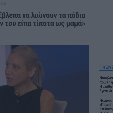
ΑΔΑ
βλεπα να λιώνουν τα πόδια 
εν του είπα τίποτα ως μαμά»
TREN
Νοσηλεύ
πρώτη φ
Η απίθα
έγινε vir
Νεαρός 
«Πάω δι
απίθανη