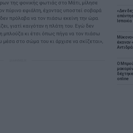
ύρων της φονικής φωτιάς στο Μάτι, μίλησε
τον πύρινο εφιάλτη, έχοντας υποστεί σοβαρά
«Δεν δε
απάντησ
δεν πρόλαβα να τον πιάσω εκείνη την ώρα.
Ισπανία
ει, γιατί καιγόταν η πλάτη του. Εγώ δεν
τη μπλούζα κι έτσι όπως πήγα να τον πιάσω
Μύκονος
υ μέσα στο σώμα του κι άρχισε να σκίζεται»,
έκαναν «
Αντιδρά
ΔΙΑΦΗΜΙΣΗ
Ο Μπρού
μακαρόν
δέχτηκε
online