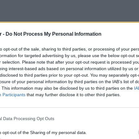
r -
Do Not Process My Personal Information
to opt-out of the sale, sharing to third parties, or processing of your per
formation for targeted advertising by us, please use the below opt-out s
r selection. Please note that after your opt-out request is processed y
eing interest-based ads based on personal information utilized by us or
ική της περιγραφή, είπε: «Εκείνη την ώρα δεν
disclosed to third parties prior to your opt-out. You may separately opt-
ά. Δεν έπρεπε να σκεφτώ τι γίνεται. Έπρεπε
losure of your personal information by third parties on the IAB’s list of
 "τρέξε"! Κι αυτό κάναμε. Έβλεπα να λιώνουν
. This information may also be disclosed by us to third parties on the
IA
Participants
that may further disclose it to other third parties.
 τίποτα ως μαμά. Γιατί αν έκανα κάτι, θα ήταν
μά αυτό δεν θα έκανε; Θα έπαιρνε το παιδί
LIFESTY
22 χρό
.
Παπαμι
l Data Processing Opt Outs
για το
 «το παιδί μου ωρίμασε απότομα»
ελληνι
o opt-out of the Sharing of my personal data.