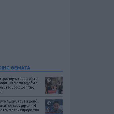
DING ΘΕΜΑΤΑ
τρια πήγε κομμωτήριο
ορά μετά από 4 χρόνια –
νη μεταμόρφωσή της
al
στο λιμάνι του Πειραιά:
ακοπές έναν μήνα» - Η
 ατάκα στην κάμερα του