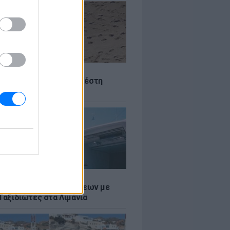
Σ
 Πού θα «χτυπήσει» η ζέστη
Σ
τος: Ρεκόρ Αναχωρήσεων με
Ταξιδιώτες στα Λιμάνια