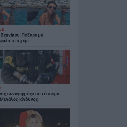
LE
 Βερνίκου: Πόζαρε με
φαλο στο χέρι
Σ
νος συναγερμός» σε τέσσερα
- Μεγάλος κίνδυνος