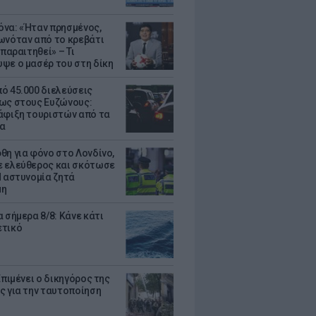
να: «Ήταν πρησμένος,
ωνόταν από το κρεβάτι
 παραιτηθεί» – Τι
ψε ο μασέρ του στη δίκη
ό 45.000 διελεύσεις
ως στους Ευζώνους:
άφιξη τουριστών από τα
α
θη για φόνο στο Λονδίνο,
 ελεύθερος και σκότωσε
Η αστυνομία ζητά
μη
 σήμερα 8/8: Κάνε κάτι
ετικό
Επιμένει ο δικηγόρος της
ς για την ταυτοποίηση