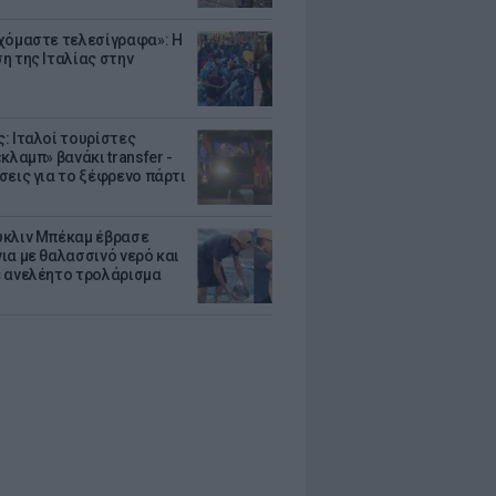
χόμαστε τελεσίγραφα»: Η
η της Ιταλίας στην
: Ιταλοί τουρίστες
κλαμπ» βανάκι transfer -
σεις για το ξέφρενο πάρτι
κλιν Μπέκαμ έβρασε
ια με θαλασσινό νερό και
 ανελέητο τρολάρισμα