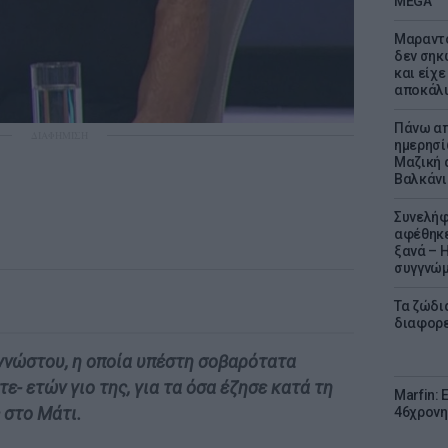
MEGA
Μαραντό
δεν σηκ
και είχε
αποκάλυ
Πάνω απ
ΔΙΑΦΗΜΙΣΗ
ημερησί
Μαζική 
Βαλκάνι
Συνελήφ
αφέθηκε
ξανά – 
συγγνώ
Τα ζώδια
διαφορ
γνώστου, η οποία υπέστη σοβαρότατα
τε- ετών γιο της, για τα όσα έζησε κατά τη
Marfin: 
 στο Μάτι.
46χρονη