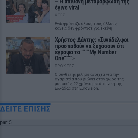
– Η απίθανη μεταμόρφωσή της
έγινε viral
ΧΤΕΣ
Ενώ φρόντιζε όλους τους άλλους...
κανείς δεν φρόντισε για εκείνη
Χρήστος Δάντης: «Συνάδελφοι
προσπαθούν να ξεχάσουν ότι
έγραψα το """"My Number
One""""»
ΠΡΟΧΤΈΣ
Ο συνθέτης μίλησε ανοιχτά για την
αχαριστία που βιώνει στον χώρο της
μουσικής, 22 χρόνια μετά τη νίκη της
Ελλάδας στη Eurovision.
ΔΕΙΤΕ ΕΠΙΣΗΣ
par: 5