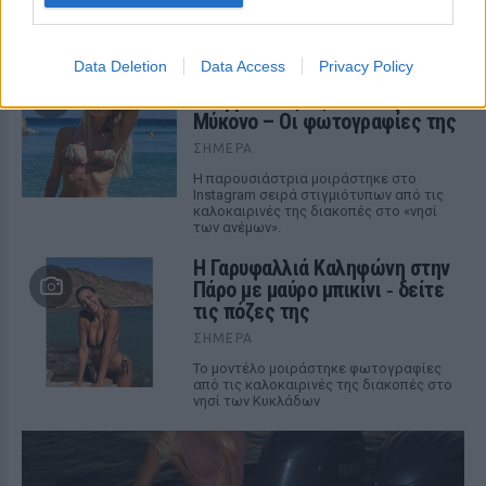
Ιερό Ναό Αγίου Νικολάου, με τη βάφτιση
να ακολουθεί λίγες εβδομάδες μετά τη
γέννησή του τον Ιούλιο του 2025.
Data Deletion
Data Access
Privacy Policy
Βάλια Χατζηθεοδώρου: Μπικίνι
και βραδινές έξοδοι στη
Μύκονο – Οι φωτογραφίες της
ΣΉΜΕΡΑ
Η παρουσιάστρια μοιράστηκε στο
Instagram σειρά στιγμιότυπων από τις
καλοκαιρινές της διακοπές στο «νησί
των ανέμων».
Η Γαρυφαλλιά Καληφώνη στην
Πάρο με μαύρο μπικίνι ‑ δείτε
τις πόζες της
ΣΉΜΕΡΑ
Το μοντέλο μοιράστηκε φωτογραφίες
από τις καλοκαιρινές της διακοπές στο
νησί των Κυκλάδων