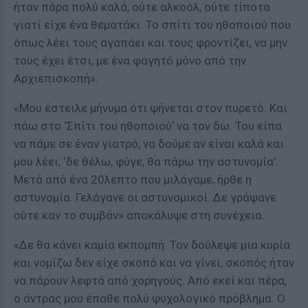
ήταν πάρα πολύ καλά, ούτε αλκοόλ, ούτε τίποτα
γιατί είχε ένα θεματάκι. Το σπίτι του ηθοποιού που
όπως λέει τους αγαπάει και τους φροντίζει, να μην
τους έχει έτσι, με ένα φαγητό μόνο από την
Αρχιεπισκοπή».
«Μου έστειλε μήνυμα ότι ψήνεται στον πυρετό. Και
πάω στο ‘Σπίτι του ηθοποιού’ να τον δω. Του είπα
να πάμε σε έναν γιατρό, να δούμε αν είναι καλά και
μου λέει, ‘δε θέλω, φύγε, θα πάρω την αστυνομία’.
Μετά από ένα 20λεπτο που μιλάγαμε, ήρθε η
αστυνομία. Γελάγανε οι αστυνομικοί. Δε γράψανε
ούτε καν το συμβάν» αποκάλυψε στη συνέχεια.
«Δε θα κάνει καμία εκπομπή. Τον δούλεψε μια κυρία
και νομίζω δεν είχε σκοπό και να γίνει, σκοπός ήταν
να πάρουν λεφτά από χορηγούς. Από εκεί και πέρα,
ο άντρας μου έπαθε πολύ ψυχολογικό πρόβλημα. Ο