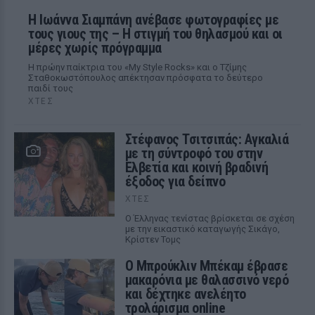
H Ιωάννα Σιαμπάνη ανέβασε φωτογραφίες με
τους γιους της – Η στιγμή του θηλασμού και οι
μέρες χωρίς πρόγραμμα
Η πρώην παίκτρια του «My Style Rocks» και ο Τζίμης
Σταθοκωστόπουλος απέκτησαν πρόσφατα το δεύτερο
παιδί τους
ΧΤΕΣ
Στέφανος Τσιτσιπάς: Αγκαλιά
με τη σύντροφό του στην
Ελβετία και κοινή βραδινή
έξοδος για δείπνο
ΧΤΕΣ
Ο Έλληνας τενίστας βρίσκεται σε σχέση
με την εικαστικό καταγωγής Σικάγο,
Κρίστεν Τομς
Ο Μπρούκλιν Μπέκαμ έβρασε
μακαρόνια με θαλασσινό νερό
και δέχτηκε ανελέητο
τρολάρισμα online