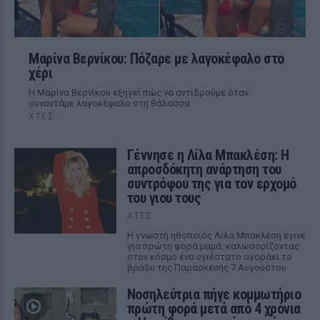
Μαρίνα Βερνίκου: Πόζαρε με λαγοκέφαλο στο
χέρι
Η Μαρίνα Βερνίκου εξηγεί πώς να αντιδρούμε όταν
συναντάμε λαγοκέφαλο στη θάλασσα
ΧΤΕΣ
Γέννησε η Λίλα Μπακλέση: Η
απροσδόκητη ανάρτηση του
συντρόφου της για τον ερχομό
του γιου τους
ΧΤΕΣ
Η γνωστή ηθοποιός Λίλα Μπακλέση έγινε
για πρώτη φορά μαμά, καλωσορίζοντας
στον κόσμο ένα υγιέστατο αγοράκι το
βράδυ της Παρασκευής 7 Αυγούστου.
Νοσηλεύτρια πήγε κομμωτήριο
πρώτη φορά μετά από 4 χρόνια