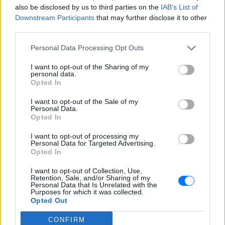
also be disclosed by us to third parties on the
IAB’s List of
Downstream Participants
that may further disclose it to other
third parties.
Personal Data Processing Opt Outs
I want to opt-out of the Sharing of my
personal data.
Opted In
I want to opt-out of the Sale of my
Personal Data.
ΔΕΙΤΕ ΕΠΙΣΗΣ
Opted In
I want to opt-out of processing my
ΣΤΗΝ ΙΔΙΑ ΚΑΤΗΓΟΡΙΑ
Personal Data for Targeted Advertising.
Opted In
Βαλέρια Χοψονίδου: Η βάφτιση
I want to opt-out of Collection, Use,
του γιου της στη Βουλιαγμένη
Retention, Sale, and/or Sharing of my
και οι φωτογραφίες που
Personal Data that Is Unrelated with the
δημοσίευσαν οι καλεσμένοι
Purposes for which it was collected.
Opted Out
ΣΉΜΕΡΑ
CONFIRM
Ο μικρός Παναγιώτης βαφτίστηκε στον