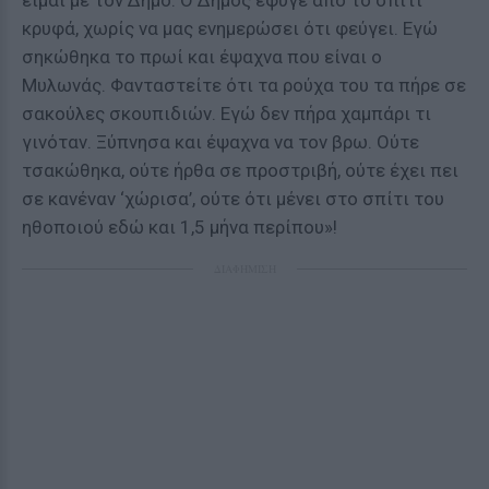
είμαι με τον Δήμο. Ο Δήμος έφυγε από το σπίτι
κρυφά, χωρίς να μας ενημερώσει ότι φεύγει. Εγώ
σηκώθηκα το πρωί και έψαχνα που είναι ο
Μυλωνάς. Φανταστείτε ότι τα ρούχα του τα πήρε σε
σακούλες σκουπιδιών. Εγώ δεν πήρα χαμπάρι τι
γινόταν. Ξύπνησα και έψαχνα να τον βρω. Ούτε
τσακώθηκα, ούτε ήρθα σε προστριβή, ούτε έχει πει
σε κανέναν ‘χώρισα’, ούτε ότι μένει στο σπίτι του
ηθοποιού εδώ και 1,5 μήνα περίπου»!
ΔΙΑΦΗΜΙΣΗ