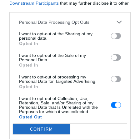
Downstream Participants
that may further disclose it to other
third parties.
Personal Data Processing Opt Outs
ΔΕΙΤΕ ΕΠΙΣΗΣ
I want to opt-out of the Sharing of my
personal data.
ΣΤΗΝ ΙΔΙΑ ΚΑΤΗΓΟΡΙΑ
Opted In
Ατύχημα για τον Ιβάν Σβιτάιλο
I want to opt-out of the Sale of my
Personal Data.
στην Κέρκυρα: «Θα σηκωθώ πιο
Opted In
δυνατός»
I want to opt-out of processing my
ΧΤΕΣ
Personal Data for Targeted Advertising.
Ο ηθοποιός και χορευτής μοιράστηκε
Opted In
στο Instagram μια φωτογραφία από
πρόσφατη εξέτασή του, με ένα μήνυμα
I want to opt-out of Collection, Use,
θάρρους
Retention, Sale, and/or Sharing of my
Personal Data that Is Unrelated with the
Φοβερή ιστορία στον ΟΦΗ:
Purposes for which it was collected.
Ένας κάτοχος εισιτηρίου
Opted Out
διαρκείας είναι μόλις 2 μηνών
CONFIRM
ΧΤΕΣ