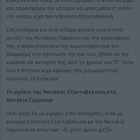
καλή, αν είναι κακή, αν είναι όμορφη, αν είναι άσχημη
και παρατήρησε την ιστορία και μπες μέσα σ’ αυτόν
τον κόσμο, είχε πει η Νατάσα Εξηνταβελόνη.
Στη συνέχεια και ενώ είδαμε μεγάλη οικειότητα
μεταξύ της Ναταλίας Γερμανού και της καλεσμένης
της, η παρουσιάστρια της εκμυστηρεύτηκε τον
θαυμασμό στο πρόσωπο της και πως ήθελε να την
καλέσει σε εκπομπή της, από τα χρόνια του ''Ε'', τότε
που η Νατάσα είχε εφεύρει την χιουμοριστική
περσόνα, τη δασκάλα.
Το σχόλιο της Νατάσας Εξηνταβελώνη στη
Ναταλία Γερμανού
«Και γιατί δε με έφερες στην εκπομπή;», είπε με
χιούμορ η Νατάσα Εξηνταβελώνη με την Ναταλία
Γερμανού να απαντάει: «Ε, γιατί ήμουν χαζή».