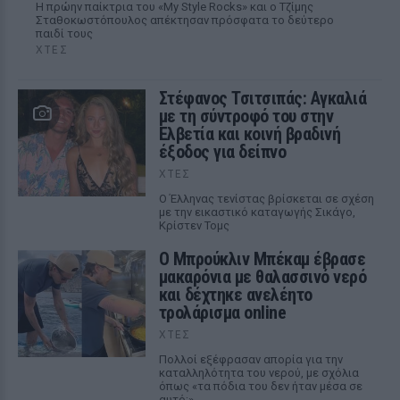
Η πρώην παίκτρια του «My Style Rocks» και ο Τζίμης
Σταθοκωστόπουλος απέκτησαν πρόσφατα το δεύτερο
παιδί τους
ΧΤΕΣ
Στέφανος Τσιτσιπάς: Αγκαλιά
με τη σύντροφό του στην
Ελβετία και κοινή βραδινή
έξοδος για δείπνο
ΧΤΕΣ
Ο Έλληνας τενίστας βρίσκεται σε σχέση
με την εικαστικό καταγωγής Σικάγο,
Κρίστεν Τομς
Ο Μπρούκλιν Μπέκαμ έβρασε
μακαρόνια με θαλασσινό νερό
και δέχτηκε ανελέητο
τρολάρισμα online
ΧΤΕΣ
Πολλοί εξέφρασαν απορία για την
καταλληλότητα του νερού, με σχόλια
όπως «τα πόδια του δεν ήταν μέσα σε
αυτό;»