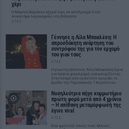
χέρι
Η Μαρίνα Βερνίκου εξηγεί πώς να αντιδρούμε όταν
συναντάμε λαγοκέφαλο στη θάλασσα
ΧΤΕΣ
Γέννησε η Λίλα Μπακλέση: Η
απροσδόκητη ανάρτηση του
συντρόφου της για τον ερχομό
του γιου τους
ΧΤΕΣ
Η γνωστή ηθοποιός Λίλα Μπακλέση έγινε
για πρώτη φορά μαμά, καλωσορίζοντας
στον κόσμο ένα υγιέστατο αγοράκι το
βράδυ της Παρασκευής 7 Αυγούστου.
Νοσηλεύτρια πήγε κομμωτήριο
πρώτη φορά μετά από 4 χρόνια
– Η απίθανη μεταμόρφωσή της
έγινε viral
ΧΤΕΣ
Ενώ φρόντιζε όλους τους άλλους...