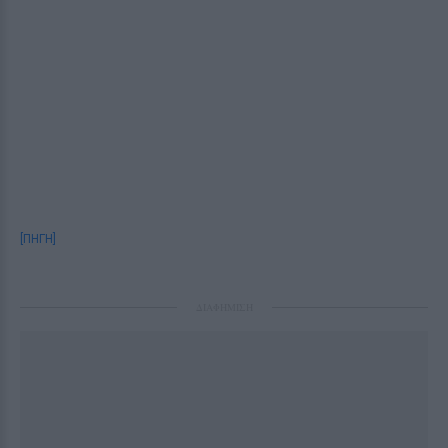
[ΠΗΓΗ]
ΔΙΑΦΗΜΙΣΗ