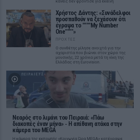
κανείς δεν φρόντισε για εκείνη
Χρήστος Δάντης: «Συνάδελφοι
προσπαθούν να ξεχάσουν ότι
έγραψα το """"My Number
One""""»
ΠΡΟΧΤΈΣ
Ο συνθέτης μίλησε ανοιχτά για την
αχαριστία που βιώνει στον χώρο της
μουσικής, 22 χρόνια μετά τη νίκη της
Ελλάδας στη Eurovision.
Νεαρός στο λιμάνι του Πειραιά: «Πάω
διακοπές έναν μήνα» ‑ Η απίθανη ατάκα στην
κάμερα του MEGA
Η κάμερα της εκπομπής «Κοινωνία Ώρα MEGA» κατέγραψε