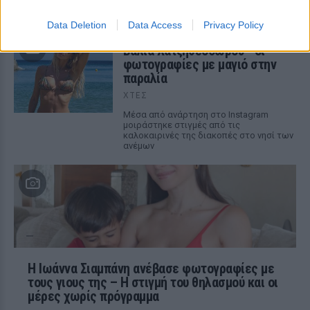
Οπαδός από κούνια κυριολεκτικά στον
ΟΦΗ
Data Deletion
Data Access
Privacy Policy
Διακοπές στη Μύκονο για τη
Βάλια Χατζηθεοδώρου ‑ οι
φωτογραφίες με μαγιό στην
παραλία
ΧΤΕΣ
Μέσα από ανάρτηση στο Instagram
μοιράστηκε στιγμές από τις
καλοκαιρινές της διακοπές στο νησί των
ανέμων
H Ιωάννα Σιαμπάνη ανέβασε φωτογραφίες με
τους γιους της – Η στιγμή του θηλασμού και οι
μέρες χωρίς πρόγραμμα