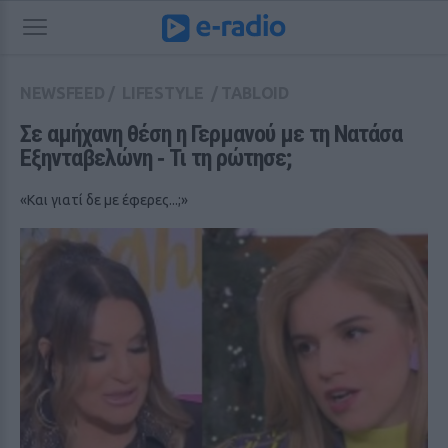
NEWSFEED
/
LIFESTYLE
/
TABLOID
Σε αμήχανη θέση η Γερμανού με τη Νατάσα 
Εξηνταβελώνη ‑ Τι τη ρώτησε;
«Και γιατί δε με έφερες...;»