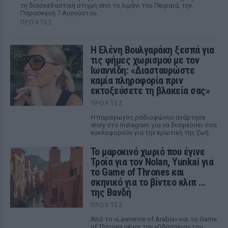
τη διασκεδαστική στιγμή από το λιμάνι του Πειραιά, την
Παρασκευή 7 Αυγούστου.
ΠΡΟΧΤΈΣ
Η Ελένη Βουλγαράκη ξεσπά για
τις φήμες χωρισμού με τον
Ιωαννίδη: «Διασταυρώστε
καμία πληροφορία πριν
εκτοξεύσετε τη βλακεία σας»
ΠΡΟΧΤΈΣ
Η παραγωγός ραδιοφώνου ανάρτησε
story στο Instagram για να διαψεύσει όσα
κυκλοφορούν για την ερωτική της ζωή
Το μαροκινό χωριό που έγινε
Τροία για τον Nolan, Yunkai για
το Game of Thrones και
σκηνικό για το βίντεο κλιπ ...
της Βανδή
ΠΡΟΧΤΈΣ
Από το «Lawrence of Arabia» και το Game
of Thrones μέχρι την «Οδύσσεια» του