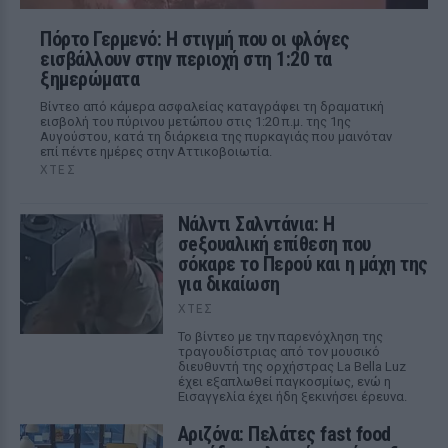
Πόρτο Γερμενό: Η στιγμή που οι φλόγες
εισβάλλουν στην περιοχή στη 1:20 τα
ξημερώματα
Βίντεο από κάμερα ασφαλείας καταγράφει τη δραματική
εισβολή του πύρινου μετώπου στις 1:20 π.μ. της 1ης
Αυγούστου, κατά τη διάρκεια της πυρκαγιάς που μαινόταν
επί πέντε ημέρες στην Αττικοβοιωτία.
ΧΤΕΣ
Νάλντι Σαλντάνια: Η
σeξουαλική επίθεση που
σόκαρε το Περού και η μάχη της
για δικαίωση
ΧΤΕΣ
Το βίντεο με την παρενόχληση της
τραγουδίστριας από τον μουσικό
διευθυντή της ορχήστρας La Bella Luz
έχει εξαπλωθεί παγκοσμίως, ενώ η
Εισαγγελία έχει ήδη ξεκινήσει έρευνα.
Αριζόνα: Πελάτες fast food