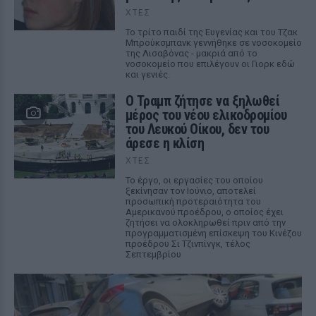
ΧΤΕΣ
Το τρίτο παιδί της Ευγενίας και του Τζακ
Μπρούκσμπανκ γεννήθηκε σε νοσοκομείο
της Λισαβόνας - μακριά από το
νοσοκομείο που επιλέγουν οι Γιορκ εδώ
και γενιές.
Ο Τραμπ ζήτησε να ξηλωθεί
μέρος του νέου ελικοδρομίου
του Λευκού Οίκου, δεν του
άρεσε η κλίση
ΧΤΕΣ
Το έργο, οι εργασίες του οποίου
ξεκίνησαν τον Ιούνιο, αποτελεί
προσωπική προτεραιότητα του
Αμερικανού προέδρου, ο οποίος έχει
ζητήσει να ολοκληρωθεί πριν από την
προγραμματισμένη επίσκεψη του Κινέζου
προέδρου Σι Τζινπίνγκ, τέλος
Σεπτεμβρίου