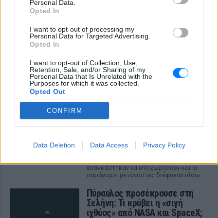
Personal Data.
Opted In
ΔΕΙΤΕ ΕΠΙΣΗΣ
I want to opt-out of processing my
Personal Data for Targeted Advertising.
Opted In
ΣΤΗΝ ΙΔΙΑ ΚΑΤΗΓΟΡΙΑ
I want to opt-out of Collection, Use,
Retention, Sale, and/or Sharing of my
Εντοπίστηκε σήραγγα 40
Personal Data that Is Unrelated with the
μέτρων στη Λιθουανία για τη
Purposes for which it was collected.
Opted Out
διέλευση παράνομων
μεταναστών από τη
CONFIRM
Λευκορωσία
ΧΤΕΣ
Λιθουανοί συνοριοφύλακες δέχθηκαν
Data Deletion
Data Access
Privacy Policy
επίθεση σε μία περίπτωση από ομάδα
μεταναστών που αντιστέκονταν στη
σύλληψή τους, οι αξιωματικοί
αναγκάστηκαν να υποχωρήσουν και οι
παράνομοι μετανάστες διέφυγαν πίσω
Πύραυλος προσέκρουσε στη
Σελήνη: Τι κρύβει η «σιγή
ιχθύος» από NASA και SpaceX;