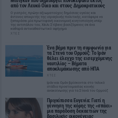
Μίσιγκαν που δημιουργεί πονοκέφαλο εκτός
από τον Λευκό Οίκο και στους Δημοκρατικούς
Ο γιατρός, πρώην αξιωματούχος δημόσιας υγείας και
έντονος επικριτής της ισραηλινής πολιτικής, κατάφερε να
ξεπεράσει μία πρωτοφανή οικονομική κινητοποίηση υπέρ
της αντιπάλου του, Χέιλι Στίβενς βασιζόμενος σε ένα
καθαρά αντικαθεστωτικό αφήγημα
ΧΤΕΣ
Ένα βήμα πριν τη συμφωνία για
τα Στενά του Ορμούζ: Το Ιράν
θέλει έλεγχο της εισερχόμενης
ναυτιλίας – Βήματα
αποκλιμάκωσης από ΗΠΑ
ΧΤΕΣ
Ιράν και Ομάν βρίσκονται στο τελικό
στάδιο προετοιμασίας κοινής
ανακοίνωσης για τα Στενά του Ορμούζ
Πριγκίπισσα Ευγενία: Γιατί η
γέννηση της κόρης της «σπάει»
μια παράδοση δεκαετιών της
βασιλικής οικογένειας