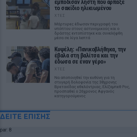
εμπόδισαν ληστή που άρπαξε
το σακίδιο ηλικιωμένου
ΧΤΕΣ
Μάρτυρες έδωσαν περιγραφή του
υπόπτου στους αστυνομικούς και ο
δράστης εντοπίστηκε και συνελήφθη
μέσα σε λίγα λεπτά
Κυψέλη: «Πανικοβλήθηκα, την
έβαλα στη βαλίτσα και την
έδωσα σε έναν γέρο»
ΧΤΕΣ
Να αποποιηθεί την ευθύνη για τη
στυγερή δολοφονία της 38χρονης
Βρετανίδας εθελόντριας, Ελίζαμπεθ Ρος,
προσπαθεί ο 26χρονος Αφγανός
κατηγορούμενος
ΔΕΙΤΕ ΕΠΙΣΗΣ
par: 8