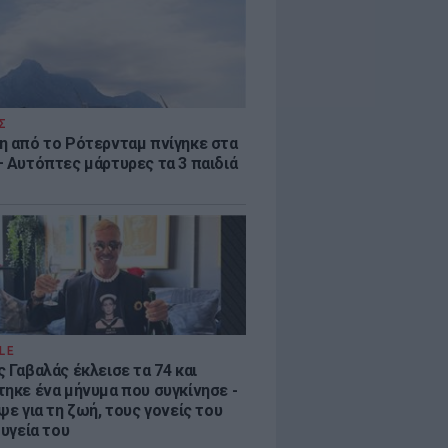
Σ
η από το Ρότερνταμ πνίγηκε στα
– Αυτόπτες μάρτυρες τα 3 παιδιά
LE
 Γαβαλάς έκλεισε τα 74 και
τηκε ένα μήνυμα που συγκίνησε -
ψε για τη ζωή, τους γονείς του
 υγεία του