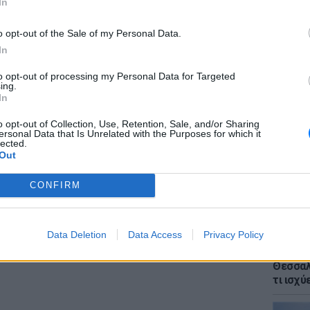
In
νει ότι «ταυτόχρονα, σε αυτό το διάστημα
ς από σήμερα και αύριο» και πως «οι
o opt-out of the Sale of my Personal Data.
μερών “εξαφάνισαν” τα χιόνια. Το
In
, τώρα βλέπεις πάλι έδαφος και μιλάμε για
to opt-out of processing my Personal Data for Targeted
νω».
ΕΙΔΗΣΕΙ
ing.
Voucher
In
κρίσιμ
βολές των προηγούμενων δεκαετιών
χάσετε
o opt-out of Collection, Use, Retention, Sale, and/or Sharing
ιχεία από τις προηγούμενες δεκαετίες, ο
ersonal Data that Is Unrelated with the Purposes for which it
lected.
ι στο συμπέρασμα ότι η επικείμενη θερμή
Out
είωτο γεγονός.
CONFIRM
ΔΙΑΦΗΜΙΣΗ
Data Deletion
Data Access
Privacy Policy
ΕΙΔΗΣΕΙ
Αλλαγέ
Θεσσαλο
τι ισχύ