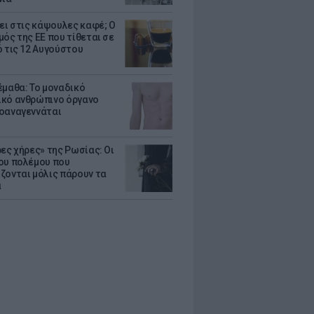
ζει στις κάψουλες καφέ; Ο
μός της ΕΕ που τίθεται σε
ό τις 12 Αυγούστου
έμαθα: Το μοναδικό
κό ανθρώπινο όργανο
οαναγεννάται
ρες χήρες» της Ρωσίας: Οι
ου πολέμου που
ζονται μόλις πάρουν τα
α