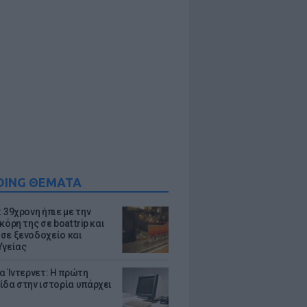
DING ΘΕΜΑΤΑ
 39χρονη ήπιε με την
κόρη της σε boat trip και
σε ξενοδοχείο και
Υγείας
ια Ίντερνετ: Η πρώτη
ίδα στην ιστορία υπάρχει