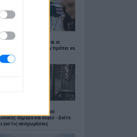
Σ
 ΕΣΠΑ 2026: Αυτές είναι οι
ες ημερομηνίες που δεν πρέπει να
Σ
ς στο ωράριο του Μετρό
νίκης σήμερα και αύριο - Δείτε
ει για τις αναχωρήσεις