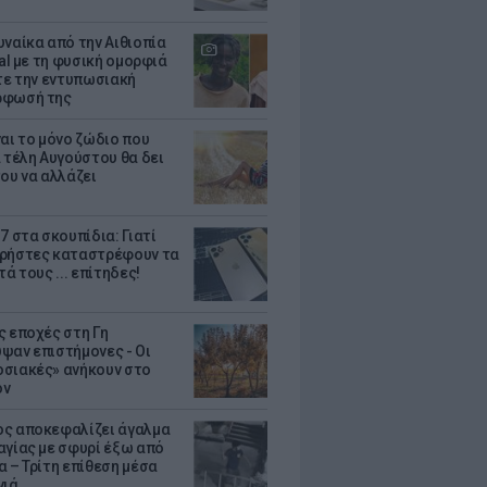
υναίκα από την Αιθιοπία
ral με τη φυσική ομορφιά
ίτε την εντυπωσιακή
ρφωσή της
ναι το μόνο ζώδιο που
α τέλη Αυγούστου θα δει
του να αλλάζει
7 στα σκουπίδια: Γιατί
ρήστες καταστρέφουν τα
τά τους ... επίτηδες!
ς εποχές στη Γη
ψαν επιστήμονες - Oι
σιακές» ανήκουν στο
όν
ς αποκεφαλίζει άγαλμα
αγίας με σφυρί έξω από
α – Τρίτη επίθεση μέσα
νιά