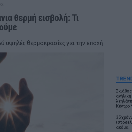
ΟΣ
νια θερμή εισβολή: Τι 
δούμε
λύ υψηλές θερμοκρασίες για την εποχή
TREN
Σκιάθος:
ανήλικη 
λεηλάτη
Κέντρο 
35 χρόν
ιστοσελ
ακόμα