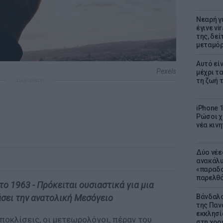
Νεαρή γ
έγινε vi
της, δε
μεταμό
Αυτό εί
Pexels
μέχρι τ
τη ζωή 
ΔΙΑΦΗΜΙΣΗ
iPhone 1
Ρώσοι χ
νέα κινη
Δύο νέε
ανακάλυ
«παραδο
παρελθ
το 1963 - Πρόκειται ουσιαστικά για μια
Βάνδαλο
σει την ανατολική Μεσόγειο
της Παν
εκκλησί
ποκλίσεις, οι μετεωρολόγοι, πέραν του
στη χρο