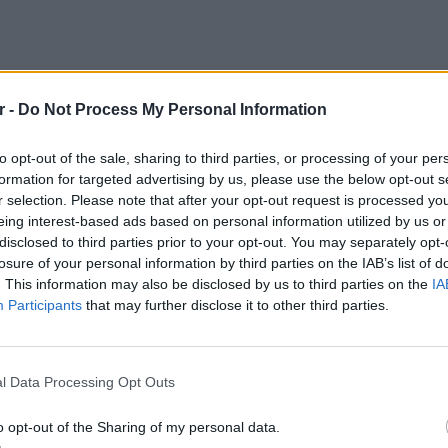
r -
Do Not Process My Personal Information
to opt-out of the sale, sharing to third parties, or processing of your per
formation for targeted advertising by us, please use the below opt-out s
με
r selection. Please note that after your opt-out request is processed y
eing interest-based ads based on personal information utilized by us or
, «την τελευταία δεκαετία, στο δεύτερο
disclosed to third parties prior to your opt-out. You may separately opt-
υ η μέση θερμοκρασία στην Αθήνα είναι οι
losure of your personal information by third parties on the IAB’s list of
. This information may also be disclosed by us to third parties on the
IA
η οι 16,5 βαθμοί και στη Θεσσαλονίκη οι 11
Participants
that may further disclose it to other third parties.
ς, προσθέτει, «αναμένουμε 25 με 26 βαθμούς
βαθμών από τις κανονικές θερμοκρασίες στο
ΕΙΔΗΣΕΙ
Συγκλο
 ότι θα δούμε 5 με 6 βαθμούς πάνω από τα
Πόρτο 
l Data Processing Opt Outs
σσαλονίκη 6-7 βαθμούς πάνω από τα
έζησαν
o opt-out of the Sharing of my personal data.