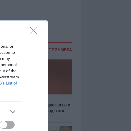
sonal or
ΔΙΑΒΑΣΤΕ ΣΗΜΕΡΑ
ection to
ou may
 personal
out of the
 downstream
B’s List of
Σ
νιστικό βίντεο από τη φωτιά στο
Γερμενό: Η νύχτα κόλασης που
 όσοι επιχειρούσαν