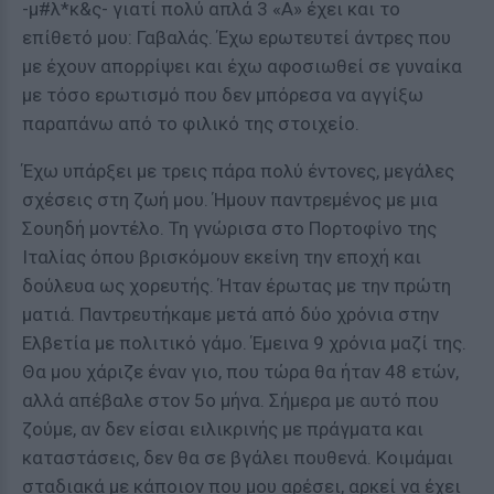
-μ#λ*κ&ς- γιατί πολύ απλά 3 «Α» έχει και το
επίθετό μου: Γαβαλάς. Έχω ερωτευτεί άντρες που
με έχουν απορρίψει και έχω αφοσιωθεί σε γυναίκα
με τόσο ερωτισμό που δεν μπόρεσα να αγγίξω
παραπάνω από το φιλικό της στοιχείο.
Έχω υπάρξει με τρεις πάρα πολύ έντονες, μεγάλες
σχέσεις στη ζωή μου. Ήμουν παντρεμένος με μια
Σουηδή μοντέλο. Τη γνώρισα στο Πορτοφίνο της
Ιταλίας όπου βρισκόμουν εκείνη την εποχή και
δούλευα ως χορευτής. Ήταν έρωτας με την πρώτη
ματιά. Παντρευτήκαμε μετά από δύο χρόνια στην
Ελβετία με πολιτικό γάμο. Έμεινα 9 χρόνια μαζί της.
Θα μου χάριζε έναν γιο, που τώρα θα ήταν 48 ετών,
αλλά απέβαλε στον 5ο μήνα. Σήμερα με αυτό που
ζούμε, αν δεν είσαι ειλικρινής με πράγματα και
καταστάσεις, δεν θα σε βγάλει πουθενά. Κοιμάμαι
σταδιακά με κάποιον που μου αρέσει, αρκεί να έχει