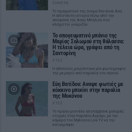
ΣΉΜΕΡΑ
Το πραγματικό της όνομα δεν είναι Αση:
Η απίστευτη ιστορία πίσω από την
απόφαση της Ασης Μπήλιου που
ελάχιστοι γνώριζαν
Το απογευματινό μπάνιο της
Μαρίας Σολωμού στη θάλασσα:
Η τέλεια ώρα, γράφει από τη
Σαντορίνη
ΧΤΕΣ
Η ηθοποιός μοιράστηκε μία φωτογραφία
της με μαγιό από παραλία του νησιού
Εύη Βατίδου: Αναψε φωτιές με
κόκκινο μπικίνι στην παραλία
της Μυκόνου
ΧΤΕΣ
Το πρώην μοντέλο απολάμβανε χαλαρές
στιγμές στην παραλία Αγράρι, με την
κάμερα του Mykonos Live TV να την
καταγράφει