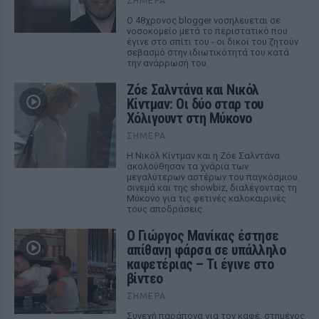
ΣΉΜΕΡΑ
Ο 48χρονος blogger νοσηλεύεται σε
νοσοκομείο μετά το περιστατικό που
έγινε στο σπίτι του - οι δικοί του ζητούν
σεβασμό στην ιδιωτικότητά του κατά
την ανάρρωσή του
Ζόε Σαλντάνα και Νικόλ
Κίντμαν: Οι δύο σταρ του
Χόλιγουντ στη Μύκονο
ΣΉΜΕΡΑ
Η Νικόλ Κίντμαν και η Ζόε Σαλντάνα
ακολούθησαν τα χνάρια των
μεγαλύτερων αστέρων του παγκόσμιου
σινεμά και της showbiz, διαλέγοντας τη
Μύκονο για τις φετινές καλοκαιρινές
τους αποδράσεις.
Ο Γιώργος Μανίκας έστησε
απίθανη φάρσα σε υπάλληλο
καφετέριας – Τι έγινε στο
βίντεο
ΣΉΜΕΡΑ
Συνεχή παράπονα για τον καφέ, στημένος