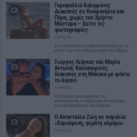
Γαρυφαλλιά Καληφώνη:
Διακοπές σε Κουφονήσια και
Πάρο, χωρίς τον Χρήστο
Μάστορα – Δείτε τις
φωτογραφίες
ΣΉΜΕΡΑ
Στις εικόνες που ανέβασε ποζάρει με το
μαγιό της στα υπέροχα νερά της Πάρου
Γιώργος Λιάγκας και Μαρία
Αντωνά: Καλοκαιρινές
διακοπές στη Μύκονο με φόντο
το Αιγαίο
ΣΉΜΕΡΑ
Το ζευγάρι απολαμβάνει τις
καλοκαιρινές στιγμές πριν επιστρέψει
στις υποχρεώσεις της Αθήνας
Η Αποστολία Ζώη σε παραλία:
«Χαρούμενη, γεμάτη αλμύρα»
ΣΉΜΕΡΑ