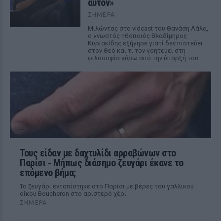
αυτόν»
ΣΉΜΕΡΑ
Μιλώντας στο vidcast του Θανάση Λάλα,
ο γνωστός ηθοποιός Βλαδίμηρος
Κυριακίδης εξήγησε γιατί δεν πιστεύει
στον Θεό και τι τον γοητεύει στη
φιλοσοφία γύρω από την ύπαρξή του.
Τους είδαν με δαχτυλίδι αρραβώνων στο
Παρίσι ‑ Μήπως διάσημο ζευγάρι έκανε το
επόμενο βήμα;
Το ζευγάρι εντοπίστηκε στο Παρίσι με βέρες του γαλλικού
οίκου Boucheron στο αριστερό χέρι
ΣΉΜΕΡΑ