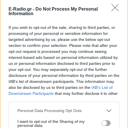
E-Radio.gr -
Do Not Process My Personal
Information
If you wish to opt-out of the sale, sharing to third parties, or
processing of your personal or sensitive information for
Ακολουθήστε το E-Radio.gr στο
Google News
targeted advertising by us, please use the below opt-out
section to confirm your selection. Please note that after your
και μάθετε πρώτοι
τα πιο hot νέα
.
opt-out request is processed you may continue seeing
interest-based ads based on personal information utilized by
Εσύ μπήκες στο E-Daily.gr; Τα νέα της ημέρας
us or personal information disclosed to third parties prior to
και ότι σου κάνει κλικ!
your opt-out. You may separately opt-out of the further
disclosure of your personal information by third parties on the
Ακολουθήστε το E-Radio.gr και στο Instagram
IAB’s list of downstream participants. This information may
also be disclosed by us to third parties on the
IAB’s List of
ΔΙΑΦΗΜΙΣΗ
Downstream Participants
that may further disclose it to other
third parties.
Personal Data Processing Opt Outs
I want to opt-out of the Sharing of my
personal data.