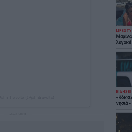
LIFESTY
Μαρίνα
λαγοκέ
ΕΙΔΗΣΕΙ
«Κόκκι
John Travolta (@johntravolta)
νησιά 
ΔΙΑΦΗΜΙΣΗ