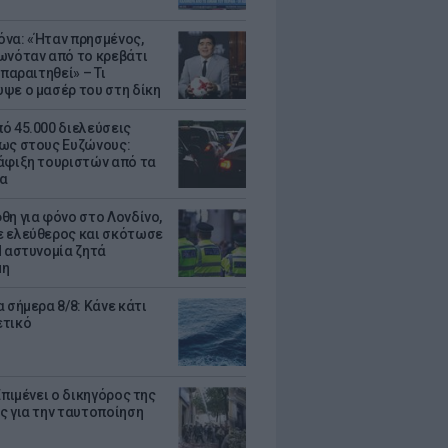
να: «Ήταν πρησμένος,
ωνόταν από το κρεβάτι
 παραιτηθεί» – Τι
ψε ο μασέρ του στη δίκη
ό 45.000 διελεύσεις
ως στους Ευζώνους:
άφιξη τουριστών από τα
α
θη για φόνο στο Λονδίνο,
 ελεύθερος και σκότωσε
Η αστυνομία ζητά
μη
 σήμερα 8/8: Κάνε κάτι
ετικό
Επιμένει ο δικηγόρος της
ς για την ταυτοποίηση