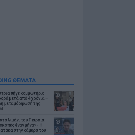
DING ΘΕΜΑΤΑ
τρια πήγε κομμωτήριο
ορά μετά από 4 χρόνια –
νη μεταμόρφωσή της
al
στο λιμάνι του Πειραιά:
ακοπές έναν μήνα» - Η
 ατάκα στην κάμερα του