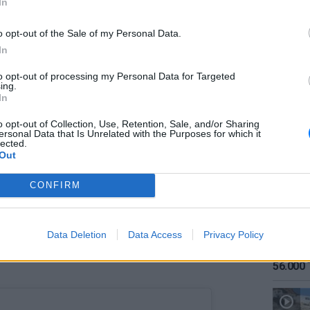
In
o opt-out of the Sale of my Personal Data.
In
to opt-out of processing my Personal Data for Targeted
ing.
ΕΙΔΗΣΕΙ
In
Καιρός:
σήμερα
o opt-out of Collection, Use, Retention, Sale, and/or Sharing
ersonal Data that Is Unrelated with the Purposes for which it
lected.
Out
CONFIRM
υ έγραψε: «Αυτή είναι μια από τις
Data Deletion
Data Access
Privacy Policy
από την Αθήνα. Ελλάδα».
ΕΙΔΗΣΕΙ
Αύγουσ
56.000 