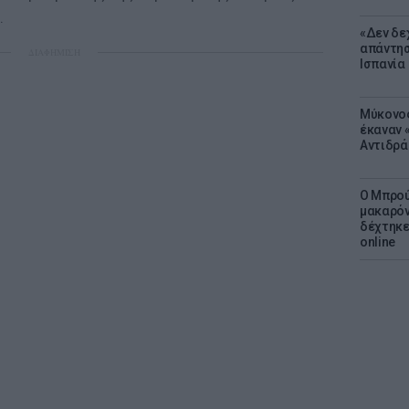
.
«Δεν δε
απάντησ
ΔΙΑΦΗΜΙΣΗ
Ισπανία
Μύκονος
έκαναν «
Αντιδρά
Ο Μπρού
μακαρόν
δέχτηκε
online