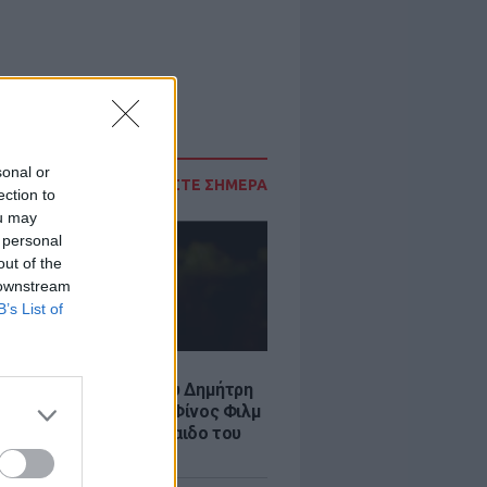
sonal or
ΔΙΑΒΑΣΤΕ ΣΗΜΕΡΑ
ection to
ou may
 personal
out of the
 downstream
B’s List of
LE
νια από τον θάνατο του Δημήτρη
χαήλ: Η ανάρτηση της Φίνος Φιλμ
 «γοητευτικό λεβεντόπαιδο του
κού σινεμά»