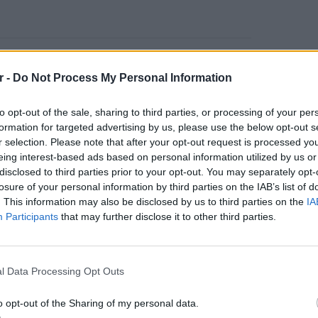
 του αεροδρόμιο στο σπίτι που διατηρεί στη
r -
Do Not Process My Personal Information
του αεροπλάνα.
δημοσίευσε ένα βίντεο από μία πτήση του, η
to opt-out of the sale, sharing to third parties, or processing of your per
formation for targeted advertising by us, please use the below opt-out s
κε στη χώρα μας και μάλιστα στην Αθήνα.
r selection. Please note that after your opt-out request is processed y
eing interest-based ads based on personal information utilized by us or
εό του τον ίδιο να απογειώνεται από το
disclosed to third parties prior to your opt-out. You may separately opt-
α συγκλονιστική θέα από ψηλά.
losure of your personal information by third parties on the IAB’s list of
. This information may also be disclosed by us to third parties on the
IA
ΔΙΑΦΗΜΙΣΗ
Participants
that may further disclose it to other third parties.
LIFESTY
22 χρό
Παπαμι
l Data Processing Opt Outs
για το
ελληνι
o opt-out of the Sharing of my personal data.