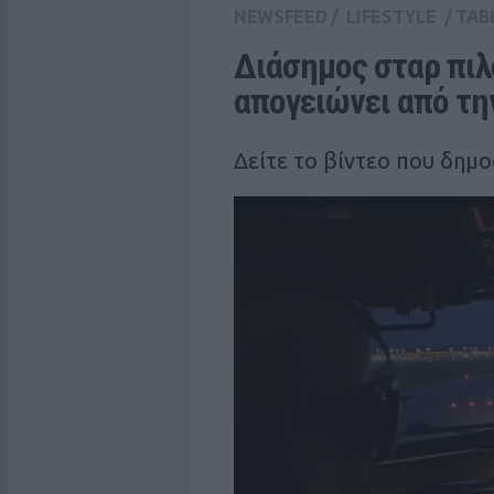
NEWSFEED
/
LIFESTYLE
/
TAB
Διάσημος σταρ πιλο
απογειώνει από τη
Δείτε το βίντεο που δημ