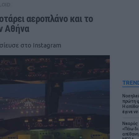
LOID
τάρει αεροπλάνο και το 
ν Αθήνα
οσίευσε στο Instagram
TREN
Νοσηλεύ
πρώτη φ
Η απίθα
έγινε vir
Νεαρός 
«Πάω δι
απίθανη