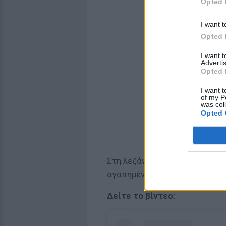
Opted 
I want t
Opted 
I want 
Advertis
Opted 
I want t
of my P
was col
Opted 
Στη λεζάντα της ανάρτησής το
αγαπημένες μου απογειώσεις 
Δείτε το βίντεο: