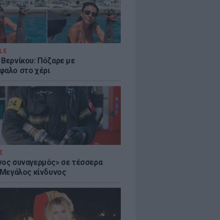
LE
 Βερνίκου: Πόζαρε με
φαλο στο χέρι
Σ
νος συναγερμός» σε τέσσερα
- Μεγάλος κίνδυνος