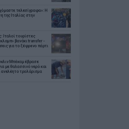
χόμαστε τελεσίγραφα»: Η
η της Ιταλίας στην
: Ιταλοί τουρίστες
κλαμπ» βανάκι transfer -
σεις για το ξέφρενο πάρτι
κλιν Μπέκαμ έβρασε
ια με θαλασσινό νερό και
 ανελέητο τρολάρισμα