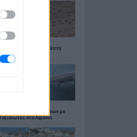
Σ
 Πού θα «χτυπήσει» η ζέστη
Σ
τος: Ρεκόρ Αναχωρήσεων με
Ταξιδιώτες στα Λιμάνια