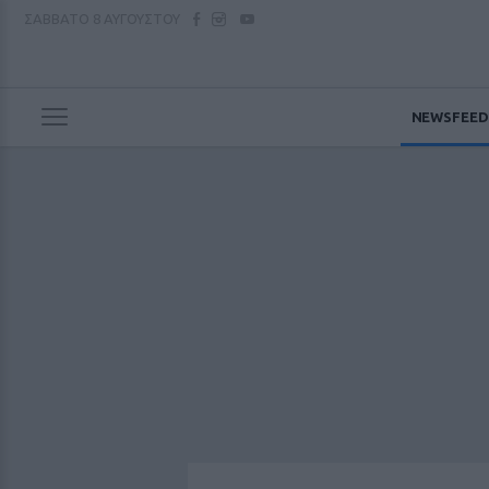
ΣΑΒΒΑΤΟ
8 ΑΥΓΟΥΣΤΟΥ
NEWSFEED