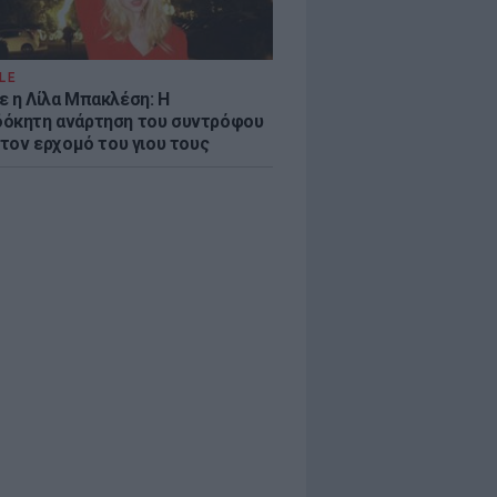
LE
ε η Λίλα Μπακλέση: Η
όκητη ανάρτηση του συντρόφου
 τον ερχομό του γιου τους