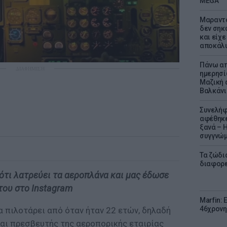
MEGA
Μαραντό
δεν σηκ
και είχε
αποκάλυ
Πάνω απ
ΔΙΑΦΗΜΙΣΗ
ημερησί
Μαζική 
Βαλκάνι
Συνελήφ
αφέθηκε
ξανά – 
συγγνώ
Τα ζώδια
διαφορ
 ότι λατρεύει τα αεροπλάνα και μας έδωσε
του στο Instagram
Marfin: 
46χρονη
να πιλοτάρει από όταν ήταν 22 ετών, δηλαδή
 και πρεσβευτής της αεροπορικής εταιρίας