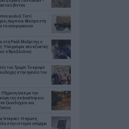
σει η αγέλη των λύκων –
ακτικό βίντεο
πνα γυαλιά: Γιατί
ρια, παμπ και θέατρα στη
α τα απαγορεύουν
τα στη Ρεάλ Μαδρίτης ο
υς: Υπογράφει νέο εξαετές
ιο ο Βραζιλιάνος
τός του Τραμπ: Το κρυφό
διαδοχής στην ηγεσία του
 39χρονη ήπιε με την
κόρη της σε boat trip και
σε ξενοδοχείο και
Υγείας
ια Ίντερνετ: Η πρώτη
ίδα στην ιστορία υπάρχει