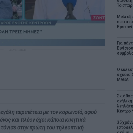
υιοθετή
Το σπαρ
Meta έξυ
εστιατό
Βρετανί
Για πάν
Βινίσιο
ΔΙΑΦΗΜΙΣΗ
συμβόλα
Ο εκλεκ
σχέδιο 
MAGA
Σκιάθος:
ανήλικη 
λεηλάτη
Κέντρο 
εγάλη περιπέτεια με τον κορωνοϊό, αφού
ένος και πλέον έχει κάποια κινητικά
35 χρόν
, τόνισε στην πρώτη του τηλεοπτική
ιστοσελ
ακόμα