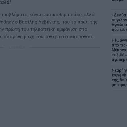
καλά!
ά προβλήματα, κάνω φυσικοθεραπείες, αλλά
«Δεν θα
συγκλον
γήθηκε ο Βασίλης Λεβέντης, που το πρωί της
Αγγελική
την πρώτη του τηλεοπτική εμφάνιση στο
που είδε
κερδισμένη μάχη του κόντρα στον κορονοϊό.
Η Ιωάνν
από τις
ΔΙΑΦΗΜΙΣΗ
Μύκονο:
ταξιδέψε
αγαπημέ
Νεαρή γ
έγινε vi
της, δε
μεταμό