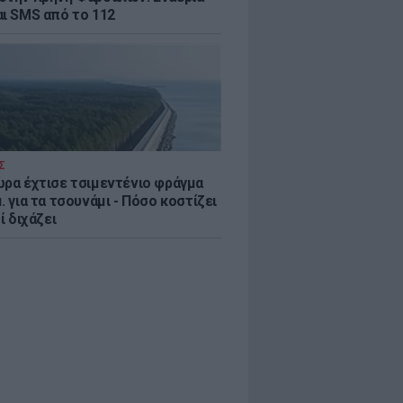
αι SMS από το 112
Σ
ώρα έχτισε τσιμεντένιο φράγμα
. για τα τσουνάμι - Πόσο κοστίζει
τί διχάζει