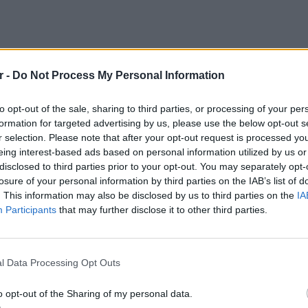
r -
Do Not Process My Personal Information
to opt-out of the sale, sharing to third parties, or processing of your per
formation for targeted advertising by us, please use the below opt-out s
ι κάποια κινητικά προβλήματα, κάνω
r selection. Please note that after your opt-out request is processed y
eing interest-based ads based on personal information utilized by us or
τελείως καλά», τόνισε ο Βασίλης Λεβέντης,
disclosed to third parties prior to your opt-out. You may separately opt-
ταν βγήκε από την καταστολή.
losure of your personal information by third parties on the IAB’s list of
. This information may also be disclosed by us to third parties on the
IA
 μήνες, έκανα την προσευχή μου και είπα:
Participants
that may further disclose it to other third parties.
επιβιώσω, αν όχι πάρε με. Ό,τι πεις εσύ Θεέ
.
ΕΙΔΗΣΕΙ
l Data Processing Opt Outs
Συμφων
Στην αμ
o opt-out of the Sharing of my personal data.
ευρώ