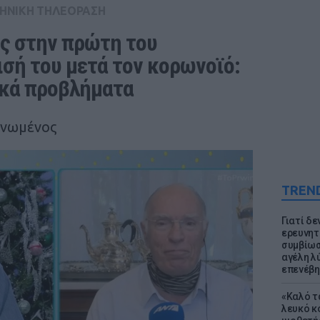
ΗΝΙΚΗ ΤΗΛΕΟΡΑΣΗ
ς στην πρώτη του 
σή του μετά τον κορωνοϊό: 
ικά προβλήματα
ηνωμένος
TREN
Γιατί δε
ερευνητ
συμβίωσ
αγέλη λύ
επενέβη
«Καλό τα
λευκό κ