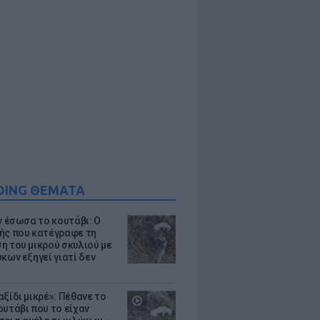
DING ΘΕΜΑΤΑ
ν έσωσα το κουτάβι: Ο
ής που κατέγραφε τη
η του μικρού σκυλιού με
κων εξηγεί γιατί δεν
ξίδι μικρέ»: Πέθανε το
ουτάβι που το είχαν