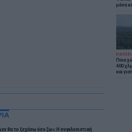
μέσα κ
ΕΙΔΗΣΕΙ
Ποια χ
400 χλμ
και για
ΡΙΑ
Δεν θα το ξεχάσω όσο ζω»: Η συγκλονιστική