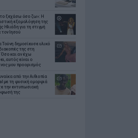
 το ξεχάσω όσο ζω»: Η
ιστική εξομολόγηση της
ς Ηλιάδη για τη στιγμή
 τον Ιησού
α Τούνη δημοσίευσε υλικό
 διακοπές της στη
 Όσο και αν έχω
ι, αυτός είναι ο
νος μου προορισμός
υναίκα από την Αιθιοπία
ral με τη φυσική ομορφιά
ίτε την εντυπωσιακή
ρφωσή της