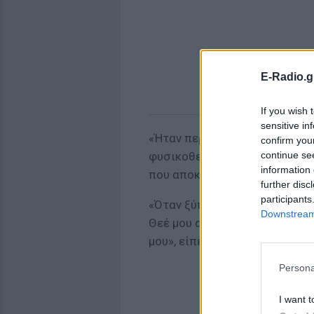
E-Radio.g
If you wish 
sensitive in
«Ήταν περιπέτεια. Έχει αφήσε
confirm you
continue se
φυσικοθεραπείες, αλλά είμαι 
information 
που αποκάλυψε και τι έκανε ό
further disc
participants
«Όταν ξύπνησα μετά από τρεις
Downstream 
Θεέ μου αν είμαι χρήσιμος να 
μου», είπε ο Βασίλης Λεβέντης
Persona
I want t