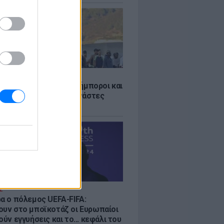
Σ
 «Οι κάτοικοι είναι ανήμποροι και
ι αγωνία» - 5.000 μετανάστες
νουν στην περιοχή
Σ
ρα ο πόλεμος UEFA-FIFA:
ουν στο μποϊκοτάζ οι Ευρωπαίοι
ούν εγγυήσεις και το... κεφάλι του