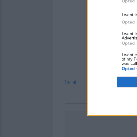
Opted 
I want t
Opted 
I want 
Advertis
Opted 
I want t
of my P
was col
Opted 
[ΠΗΓΗ]