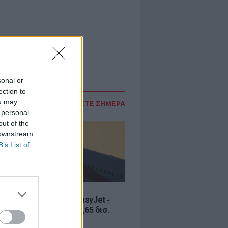
sonal or
ection to
ou may
ΔΙΑΒΑΣΤΕ ΣΗΜΕΡΑ
 personal
out of the
 downstream
B’s List of
Σ
ία εξαγοράς για την EasyJet -
ερικανική Appolo για 6,65 δισ.