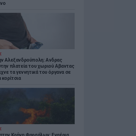
ίνο
Σ
ην Αλεξανδρούπολη: Ανδρας
στην πλατεία του χωριού Αβαντας
ιχνε τα γεννητικά του όργανα σε
 κορίτσια
Σ
στην Κρήνη Φαρσάλων: Εναέρια