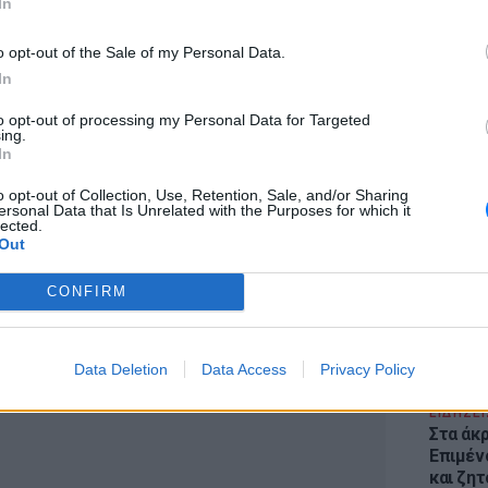
In
o opt-out of the Sale of my Personal Data.
In
to opt-out of processing my Personal Data for Targeted
ing.
In
ΕΙΔΗΣΕΙ
Θέουτα:
o opt-out of Collection, Use, Retention, Sale, and/or Sharing
γεμάτο
ersonal Data that Is Unrelated with the Purposes for which it
lected.
παραμέ
Out
CONFIRM
Data Deletion
Data Access
Privacy Policy
ΔΙΑΦΗΜΙΣΗ
ΕΙΔΗΣΕΙ
Στα άκ
Επιμέν
και ζητ