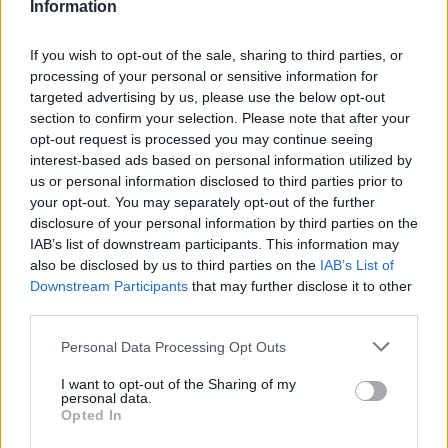
Information
If you wish to opt-out of the sale, sharing to third parties, or
processing of your personal or sensitive information for
targeted advertising by us, please use the below opt-out
ΔΕΙΤΕ ΕΠΙΣΗΣ
section to confirm your selection. Please note that after your
opt-out request is processed you may continue seeing
ΣΤΗΝ ΙΔΙΑ ΚΑΤΗΓΟΡΙΑ
interest-based ads based on personal information utilized by
us or personal information disclosed to third parties prior to
your opt-out. You may separately opt-out of the further
«Θέλω τον μπαμπά μου»: Το
disclosure of your personal information by third parties on the
βίντεο της μεθυσμένης οδηγού
IAB’s list of downstream participants. This information may
που σκότωσε νύφη ώρες μετά
also be disclosed by us to third parties on the
IAB’s List of
τον γάμο της
Downstream Participants
that may further disclose it to other
ΣΉΜΕΡΑ
third parties.
Η Jamie Lee Komoroski, με αλκοόλ
τριπλάσιο του νόμιμου ορίου, έπεσε
Personal Data Processing Opt Outs
πάνω στο golf cart των νεόνυμφων στο
Folly Beach - τώρα νέο υλικό από το
αστυνομικό τμήμα αποκαλύπτει τη
I want to opt-out of the Sharing of my
personal data.
συμπεριφορά της λίγο μετά τη μοιραία
σύγκρουση
Opted In