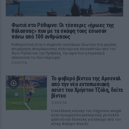
Φωτιά στο Ρέθυμνο: Οι τέσσερις «ήρωες της
θάλασσας» που με τα σκάφη τους έσωσαν
πάνω από 100 ανθρώπους
Καθοριστική ήταν η συμβολή τεσσάρων ιδιωτών στη μεγάλη
επιχείρηση απομάκρυνσης πολιτών και επισκεπτών από τον
Αγιο Παύλο και την Πρέβελη, την ώρα που η πυρκαγιά
απειλούσε τις δύο περιοχές
ΣΉΜΕΡΑ
Το φοβερό βίντεο της Αρσεναλ
από την νέα εντυπωσιακή
ασίστ του Χρήστου Τζόλη, δείτε
βίντεο
ΣΉΜΕΡΑ
Η εκτέλεση κόρνερ του 24χρονου winger
ήταν πραγματικά εκπληκτική, με πολλά
φάλτσα και δύσκολη για έλεγχο από τον
κίπερ Αλβαρο Βαγιές