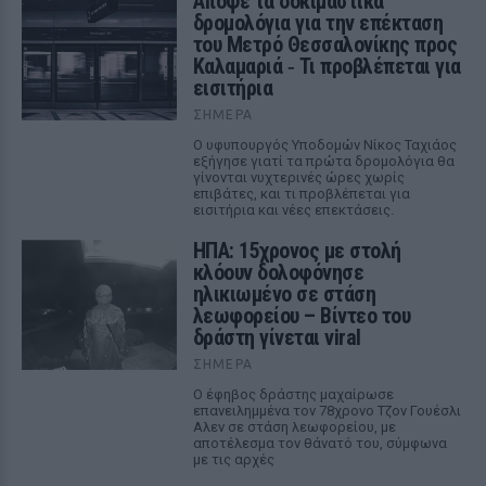
Απόψε τα δοκιμαστικά
δρομολόγια για την επέκταση
του Μετρό Θεσσαλονίκης προς
Καλαμαριά ‑ Τι προβλέπεται για
εισιτήρια
ΣΉΜΕΡΑ
Ο υφυπουργός Υποδομών Νίκος Ταχιάος
εξήγησε γιατί τα πρώτα δρομολόγια θα
γίνονται νυχτερινές ώρες χωρίς
επιβάτες, και τι προβλέπεται για
εισιτήρια και νέες επεκτάσεις.
ΗΠΑ: 15χρονος με στολή
κλόουν δολοφόνησε
ηλικιωμένο σε στάση
λεωφορείου – Βίντεο του
δράστη γίνεται viral
ΣΉΜΕΡΑ
Ο έφηβος δράστης μαχαίρωσε
επανειλημμένα τον 78χρονο Τζον Γουέσλι
Αλεν σε στάση λεωφορείου, με
αποτέλεσμα τον θάνατό του, σύμφωνα
με τις αρχές