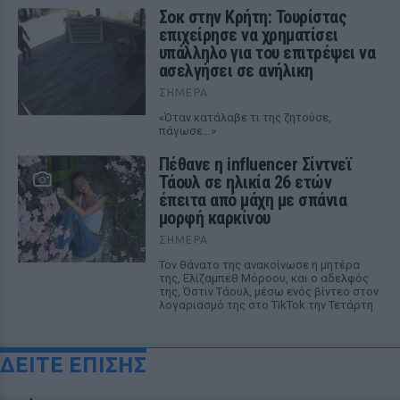
Σοκ στην Κρήτη: Τουρίστας
επιχείρησε να χρηματίσει
υπάλληλο για του επιτρέψει να
ασελγήσει σε ανήλικη
ΣΉΜΕΡΑ
«Όταν κατάλαβε τι της ζητούσε,
πάγωσε...»
Πέθανε η influencer Σίντνεϊ
Τάουλ σε ηλικία 26 ετών
έπειτα από μάχη με σπάνια
μορφή καρκίνου
ΣΉΜΕΡΑ
Τον θάνατο της ανακοίνωσε η μητέρα
της, Ελίζαμπεθ Μόροου, και ο αδελφός
της, Όστιν Τάουλ, μέσω ενός βίντεο στον
λογαριασμό της στο TikTok την Τετάρτη
ΔΕΙΤΕ ΕΠΙΣΗΣ