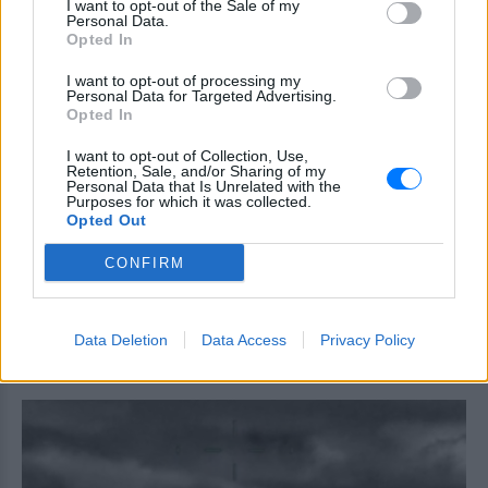
Τροχαίο στις Σέρρες: «Έχασα τη
I want to opt-out of the Sale of my
γυναίκα και το παιδί μου, τα
Personal Data.
Opted In
έχασα όλα» ‑ Ο πόνος του
πατέρα
I want to opt-out of processing my
Personal Data for Targeted Advertising.
ΣΉΜΕΡΑ
Opted In
Μητέρα 43 ετών και ο 21χρονος γιος της
σκοτώθηκαν σε μετωπική σύγκρουση με
I want to opt-out of Collection, Use,
φορτηγό στην επαρχιακή οδό Αμφίπολης
Retention, Sale, and/or Sharing of my
– Δράμας, κοντά στην Παλαιοκώμη.
Personal Data that Is Unrelated with the
Purposes for which it was collected.
Καταδίωξη στο κέντρο της
Opted Out
Θεσσαλονίκης: Έσπασαν το
τζάμι του οδηγού – «Μην κάνεις
CONFIRM
μ@@@», του φώναζαν
ΣΉΜΕΡΑ
Εξαιτίας των υψηλών ταχυτήτων το
Data Deletion
Data Access
Privacy Policy
λευκό όχημα έχασε τον έλεγχο και
καρφώθηκε πάνω σε κολονάκια.