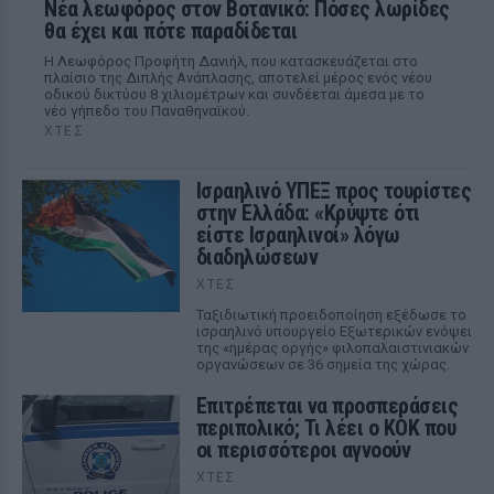
Νέα λεωφόρος στον Βοτανικό: Πόσες λωρίδες
θα έχει και πότε παραδίδεται
Η Λεωφόρος Προφήτη Δανιήλ, που κατασκευάζεται στο
πλαίσιο της Διπλής Ανάπλασης, αποτελεί μέρος ενός νέου
οδικού δικτύου 8 χιλιομέτρων και συνδέεται άμεσα με το
νέο γήπεδο του Παναθηναϊκού.
ΧΤΕΣ
Ισραηλινό ΥΠΕΞ προς τουρίστες
στην Ελλάδα: «Κρύψτε ότι
είστε Ισραηλινοί» λόγω
διαδηλώσεων
ΧΤΕΣ
Ταξιδιωτική προειδοποίηση εξέδωσε το
ισραηλινό υπουργείο Εξωτερικών ενόψει
της «ημέρας οργής» φιλοπαλαιστινιακών
οργανώσεων σε 36 σημεία της χώρας.
Επιτρέπεται να προσπεράσεις
περιπολικό; Τι λέει ο ΚΟΚ που
οι περισσότεροι αγνοούν
ΧΤΕΣ