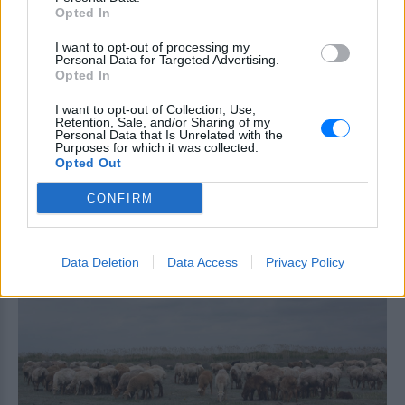
Opted In
ΧΤΕΣ
Βίντεο με άλογα να εκτελούν φιγούρες
I want to opt-out of processing my
Personal Data for Targeted Advertising.
δίπλα σε σπασμένα μπουκάλια
πυροδότησαν έντονη αντιπαράθεση στα
Opted In
μέσα κοινωνικής δικτύωσης
I want to opt-out of Collection, Use,
Έφυγε από τη ζωή στα 74 του ο
Retention, Sale, and/or Sharing of my
Personal Data that Is Unrelated with the
σπουδαίος ηθοποιός Νίκος
Purposes for which it was collected.
Καλογερόπουλος
Opted Out
ΧΤΕΣ
CONFIRM
Από τη «Λούφα και Παραλλαγή» και το
«Ρεμπέτικο» έως το «Μάθε παιδί μου
γράμματα» και το τηλεοπτικό
«Κάμπινγκ», τα έργα του σφράγισαν την
ελληνική κινηματογραφική και
Data Deletion
Data Access
Privacy Policy
τηλεοπτική παραγωγή