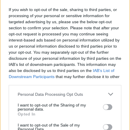
If you wish to opt-out of the sale, sharing to third parties, or
ΔΕΙΤΕ ΕΠΙΣΗΣ
processing of your personal or sensitive information for
targeted advertising by us, please use the below opt-out
section to confirm your selection. Please note that after your
ΣΤΗΝ ΙΔΙΑ ΚΑΤΗΓΟΡΙΑ
opt-out request is processed you may continue seeing
interest-based ads based on personal information utilized by
Γιαννακόπουλος για Ολυμπιακό:
us or personal information disclosed to third parties prior to
«Πριν 10 χρόνια φώναζαν
your opt-out. You may separately opt-out of the further
οφσάιντ, δεν ήξεραν ότι η
disclosure of your personal information by third parties on the
μπάλα μπάσκετ είναι
IAB’s list of downstream participants. This information may
πορτοκαλί»
also be disclosed by us to third parties on the
IAB’s List of
ΧΤΕΣ
Downstream Participants
that may further disclose it to other
third parties.
Ο Δημήτρης Γιαννακόπουλος έδωσε
συνέντευξη στους «EuroInsiders» και
αναφέρθηκε, μεταξύ άλλων, στην
Personal Data Processing Opt Outs
αντιπαλότητα με τον Ολυμπιακό και στο
τι πήγε λάθος την περσινή σεζόν
I want to opt-out of the Sharing of my
personal data.
Αλογα σε πανηγύρια της
Opted In
Λέσβου: Η A Promise to Animals
απαντά σε όσους θεωρούν την
I want to opt-out of the Sale of my
κριτική «επίθεση στον τόπο»
Personal Data.