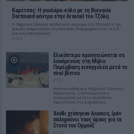
Καρέτσας: Η γκολάρα‑σόλο με τη Borussia
Dortmund κόντρα στην Arsenal του Τζόλη
Ο 18χρονος Έλληνας επιθετικός σκόραρε στο 29ο λεπτό της
φιλικής αναμέτρησης στο Emirates, διαμορφώνοντας το 2-0
για τους Βεστφαλούς.
ΧΤΕΣ
Ελικόπτερο προσγειώνεται σε
λουόμενους στη Μήλο:
Παρέμβαση εισαγγελέα μετά το
viral βίντεο
ΧΤΕΣ
Κινητοποιήθηκαν η Υπηρεσία Πολιτικής
Αεροπορίας, η αστυνομία και ο
εισαγγελέας μετά το επικίνδυνο
περιστατικό στο Σαρακήνικο
Χούθι χτύπησαν Aramco, Ιράν
σκληραίνει τους όρους για τα
Στενά του Ορμούζ
ΧΤΕΣ