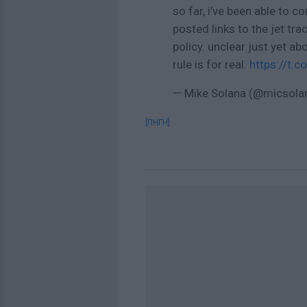
so far, i’ve been able to 
posted links to the jet tra
policy. unclear just yet abo
rule is for real.
https://t
— Mike Solana (@micsola
[ΠΗΓΗ]