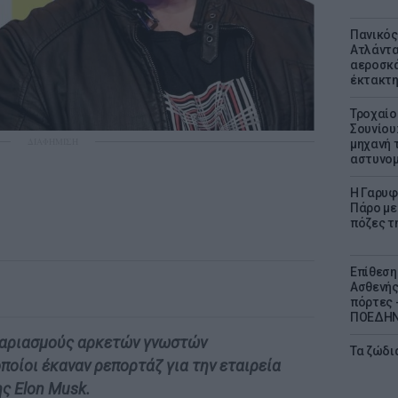
Πανικός
Ατλάντα
αεροσκά
έκτακτη
Τροχαίο
Σουνίου
ΔΙΑΦΗΜΙΣΗ
μηχανή 
αστυνομ
Η Γαρυφ
Πάρο με 
πόζες τ
Επίθεση
Ασθενής
πόρτες -
ΠΟΕΔΗΝ 
ογαριασμούς αρκετών γνωστών
Τα ζώδια
οίοι έκαναν ρεπορτάζ για την εταιρεία
ης Elon Musk.