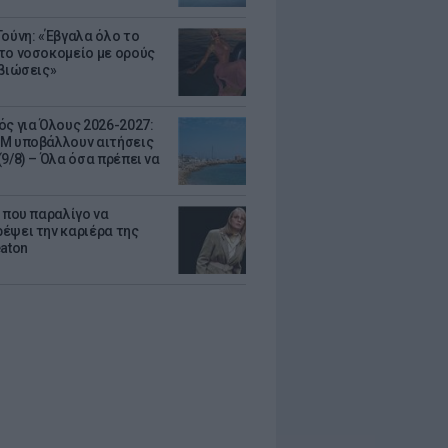
Τούνη: «Έβγαλα όλο το
το νοσοκομείο με ορούς
ιβιώσεις»
ός για Όλους 2026-2027:
Μ υποβάλλουν αιτήσεις
9/8) – Όλα όσα πρέπει να
α που παραλίγο να
έψει την καριέρα της
eaton