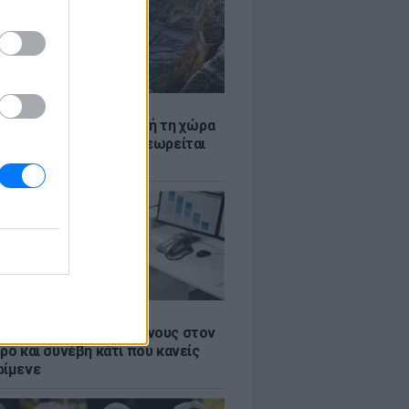
Α
ξενη ελευθερία: Σε αυτή τη χώρα
ρώπης, το γuμνό δεν θεωρείται
ηση
Α
 όλους τους εργαζόμενους στον
ρο και συνέβη κάτι που κανείς
ρίμενε