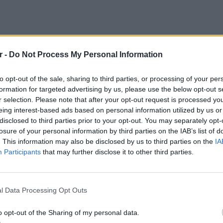
r -
Do Not Process My Personal Information
to opt-out of the sale, sharing to third parties, or processing of your per
com/7kBQ6mzEft
formation for targeted advertising by us, please use the below opt-out s
r selection. Please note that after your opt-out request is processed y
December 16, 2022
eing interest-based ads based on personal information utilized by us or
disclosed to third parties prior to your opt-out. You may separately opt-
επόρτερ από έντυπα όπως η Washington Post,
losure of your personal information by third parties on the IAB’s list of
. This information may also be disclosed by us to third parties on the
IA
le και το CNN ανέφεραν ότι είχαν αποκλειστεί
Participants
that may further disclose it to other third parties.
ωσης και ότι τα tweets τους δεν ήταν πλέον
ΕΙΔΗΣΕΙ
 λόγω προφίλ, στα οποία συμπεριλαμβάνεται
4χρονο
αι πολιτικός σχολιαστής και συγγραφέας Κιθ
από αμέ
l Data Processing Opt Outs
που είχαν δημοσιεύσει την τοποθεσία του
έρευνα
αίνοντας ότι αυτό ισοδυναμούσε «βασικά με
o opt-out of the Sharing of my personal data.