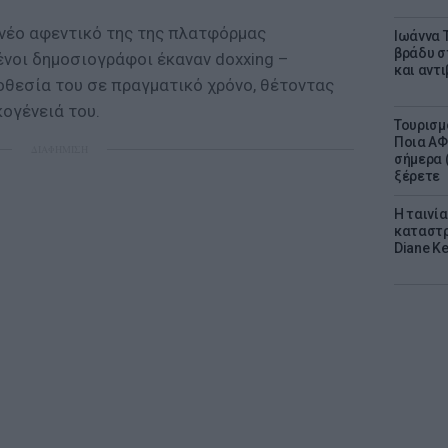
 νέο αφεντικό της της πλατφόρμας
Ιωάννα 
βράδυ σ
ένοι δημοσιογράφοι έκαναν doxxing –
και αντ
θεσία του σε πραγματικό χρόνο, θέτοντας
κογένειά του.
Τουρισμ
Ποια ΑΦ
ΔΙΑΦΗΜΙΣΗ
σήμερα (
ξέρετε
Η ταινί
καταστρ
Diane K