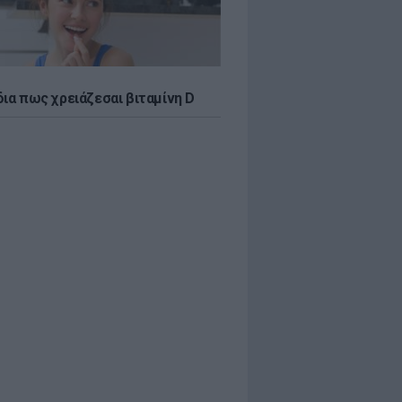
δια πως χρειάζεσαι βιταμίνη D