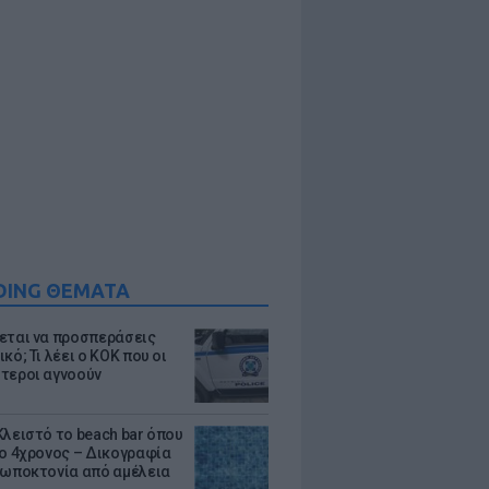
DING ΘΕΜΑΤΑ
εται να προσπεράσεις
κό; Τι λέει ο ΚΟΚ που οι
τεροι αγνοούν
Κλειστό το beach bar όπου
 ο 4χρονος – Δικογραφία
ρωποκτονία από αμέλεια