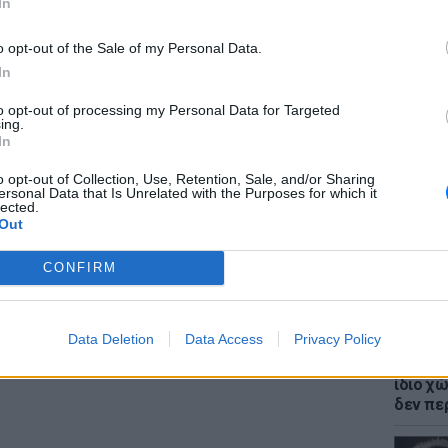
In
τέρων. Δεν έχω κάποιο λάβει κάποιο email
o opt-out of the Sale of my Personal Data.
 μαζί μου για τον λόγο της αναστολής»,
In
ογράφος των New York Times Ράιαν Μακ μέσω
to opt-out of processing my Personal Data for Targeted
ε ένα στιγμιότυπο οθόνης από την εφαρμογή
ΘΕΜΑΤ
ing.
Η παρά
In
ριστική αναστολή. «Κάνω ρεπορτάζ για το
της Ευ
 εταιρείες του. Και θα συνεχίσω να το κάνω»
πρόκλ
o opt-out of Collection, Use, Retention, Sale, and/or Sharing
ersonal Data that Is Unrelated with the Purposes for which it
lected.
Out
ΔΙΑΦΗΜΙΣΗ
CONFIRM
Data Deletion
Data Access
Privacy Policy
ΘΕΜΑΤ
Έβαλαν
ίδιο χώ
δεν πε