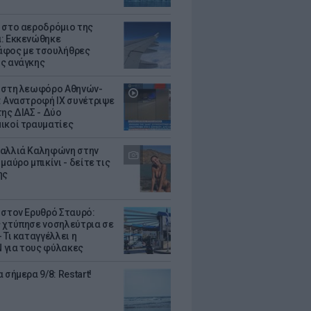
 στο αεροδρόμιο της
: Εκκενώθηκε
φος με τσουλήθρες
ς ανάγκης
 στη λεωφόρο Αθηνών-
: Αναστροφή ΙΧ συνέτριψε
της ΔΙΑΣ - Δύο
ικοί τραυματίες
αλλιά Καληφώνη στην
μαύρο μπικίνι - δείτε τις
ης
 στον Ερυθρό Σταυρό:
 χτύπησε νοσηλεύτρια σε
 Τι καταγγέλλει η
για τους φύλακες
 σήμερα 9/8: Restart!