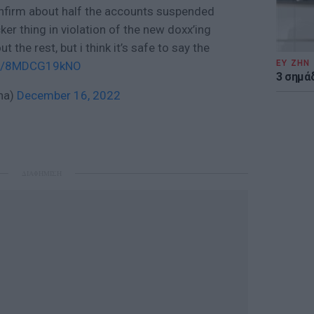
confirm about half the accounts suspended
cker thing in violation of the new doxx’ing
ut the rest, but i think it’s safe to say the
ΕΥ ΖΗΝ
.co/8MDCG19kNO
3 σημά
na)
December 16, 2022
ΔΙΑΦΗΜΙΣΗ