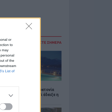
sonal or
ΔΙΑΒΑΣΤΕ ΣΗΜΕΡΑ
ection to
ou may
 personal
out of the
 downstream
B’s List of
Σ
ς στην Πάρο: Ανθρωποκτονία
λεια στο beach bar - Τι έδειξε η