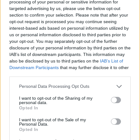
processing of your personal or sensitive information for
targeted advertising by us, please use the below opt-out
section to confirm your selection. Please note that after your
opt-out request is processed you may continue seeing
interest-based ads based on personal information utilized by
us or personal information disclosed to third parties prior to
your opt-out. You may separately opt-out of the further
disclosure of your personal information by third parties on the
IAB’s list of downstream participants. This information may
also be disclosed by us to third parties on the
IAB’s List of
Downstream Participants
that may further disclose it to other
third parties.
Personal Data Processing Opt Outs
Ακολουθήστε το E-Radio.gr στο
Google News
και μάθετε πρώτοι
τα πιο hot νέα
.
I want to opt-out of the Sharing of my
personal data.
Opted In
Εσύ μπήκες στο E-Daily.gr; Τα νέα της ημέρας
και ότι σου κάνει κλικ!
I want to opt-out of the Sale of my
Personal Data.
Opted In
Ακολουθήστε το E-Radio.gr και στο Instagram