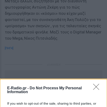
Μεταξύ άλλων, συζήτησαν με τον διευθυντή
φωτογραφίας Αντώνη Ζκέρη για το πώς
δημιουργήθηκαν οι «κόσμοι» που είχαν μαζί
φανταστεί, με τον συνσκηνοθέτη Άκη Πολύζο για το
«μοίρασμα» των σκηνών , για τις τελευταίες σκηνές
του δραματικού φινάλε. Μαζί τους ο Digital Manager
του Mega, Νίκος Πιτσιλαδής.
[ΠΗΓΗ]
ΔΙΑΦΗΜΙΣΗ
E-Radio.gr -
Do Not Process My Personal
Information
If you wish to opt-out of the sale, sharing to third parties, or