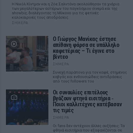
Η Νικόλ Κίντμαν και η Ζόε Σαλντάνα ακολούθησαν τα χνάρια
των μεγαλύτερων αστέρων του παγκόσμιου σινεμά και της
showbiz, διαλέγοντας τη Μύκονο για τις φετινές
καλοκαιρινές τους αποδράσεις.
ΣΉΜΕΡΑ
Ο Γιώργος Μανίκας έστησε
απίθανη φάρσα σε υπάλληλο
καφετέριας – Τι έγινε στο
βίντεο
ΣΉΜΕΡΑ
Συνεχή παράπονα για τον καφέ, στημένος
καβγάς και ενθουσιώδεις αντιδράσεις
από τους followers του
Οι συναυλίες επιτέλους
βγάζουν φτηνά εισιτήρια ‑
Ποιοι καλλιτέχνες κατέβασαν
τις τιμές
ΣΉΜΕΡΑ
Οι fans δεν αντέχουν άλλες αυξήσεις: Τα
φθηνά εισιτήρια που εξαφανίζονται σε