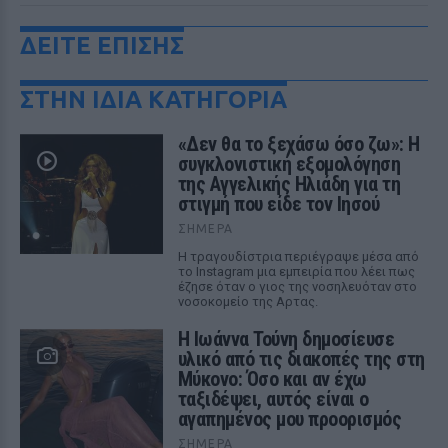
ΔΕΙΤΕ ΕΠΙΣΗΣ
ΣΤΗΝ ΙΔΙΑ ΚΑΤΗΓΟΡΙΑ
«Δεν θα το ξεχάσω όσο ζω»: Η
συγκλονιστική εξομολόγηση
της Αγγελικής Ηλιάδη για τη
στιγμή που είδε τον Ιησού
ΣΉΜΕΡΑ
Η τραγουδίστρια περιέγραψε μέσα από
το Instagram μια εμπειρία που λέει πως
έζησε όταν ο γιος της νοσηλευόταν στο
νοσοκομείο της Αρτας.
Η Ιωάννα Τούνη δημοσίευσε
υλικό από τις διακοπές της στη
Μύκονο: Όσο και αν έχω
ταξιδέψει, αυτός είναι ο
αγαπημένος μου προορισμός
ΣΉΜΕΡΑ