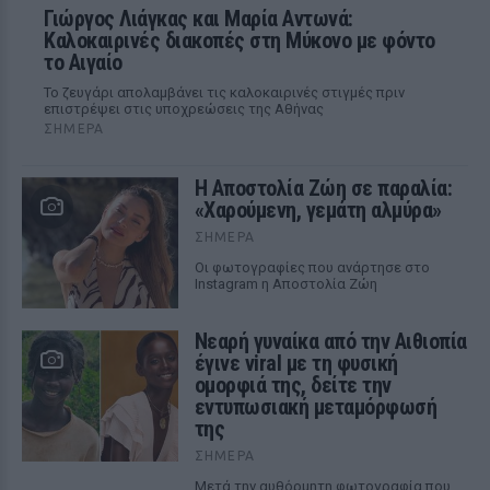
Γιώργος Λιάγκας και Μαρία Αντωνά:
Καλοκαιρινές διακοπές στη Μύκονο με φόντο
το Αιγαίο
Το ζευγάρι απολαμβάνει τις καλοκαιρινές στιγμές πριν
επιστρέψει στις υποχρεώσεις της Αθήνας
ΣΉΜΕΡΑ
Η Αποστολία Ζώη σε παραλία:
«Χαρούμενη, γεμάτη αλμύρα»
ΣΉΜΕΡΑ
Οι φωτογραφίες που ανάρτησε στο
Instagram η Αποστολία Ζώη
Νεαρή γυναίκα από την Αιθιοπία
έγινε viral με τη φυσική
ομορφιά της, δείτε την
εντυπωσιακή μεταμόρφωσή
της
ΣΉΜΕΡΑ
Μετά την αυθόρμητη φωτογραφία που