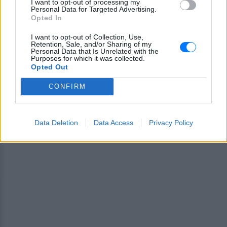
I want to opt-out of processing my
ΔΙΑΦΗΜΙΣΗ
Personal Data for Targeted Advertising.
Opted In
I want to opt-out of Collection, Use,
Retention, Sale, and/or Sharing of my
Personal Data that Is Unrelated with the
Purposes for which it was collected.
Opted Out
CONFIRM
Data Deletion
Data Access
Privacy Policy