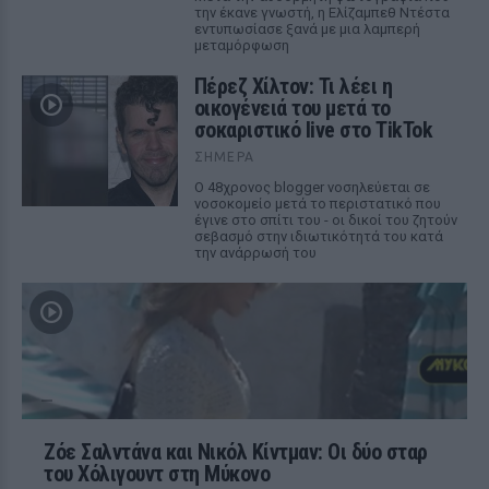
την έκανε γνωστή, η Ελίζαμπεθ Ντέστα
εντυπωσίασε ξανά με μια λαμπερή
μεταμόρφωση
Πέρεζ Χίλτον: Τι λέει η
οικογένειά του μετά το
σοκαριστικό live στο TikTok
ΣΉΜΕΡΑ
Ο 48χρονος blogger νοσηλεύεται σε
νοσοκομείο μετά το περιστατικό που
έγινε στο σπίτι του - οι δικοί του ζητούν
σεβασμό στην ιδιωτικότητά του κατά
την ανάρρωσή του
Ζόε Σαλντάνα και Νικόλ Κίντμαν: Οι δύο σταρ
του Χόλιγουντ στη Μύκονο