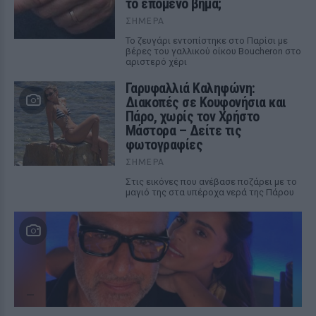
το επόμενο βήμα;
ΣΉΜΕΡΑ
Το ζευγάρι εντοπίστηκε στο Παρίσι με
βέρες του γαλλικού οίκου Boucheron στο
αριστερό χέρι
Γαρυφαλλιά Καληφώνη:
Διακοπές σε Κουφονήσια και
Πάρο, χωρίς τον Χρήστο
Μάστορα – Δείτε τις
φωτογραφίες
ΣΉΜΕΡΑ
Στις εικόνες που ανέβασε ποζάρει με το
μαγιό της στα υπέροχα νερά της Πάρου