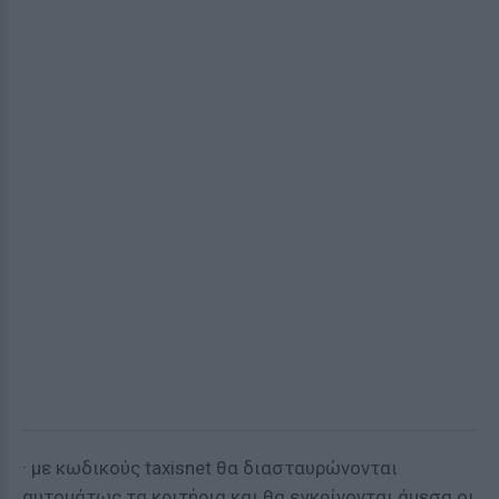
· με κωδικούς taxisnet θα διασταυρώνονται
αυτομάτως τα κριτήρια και θα εγκρίνονται άμεσα οι