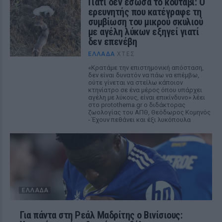
Γιατί δεν έσωσα το κουτάβι: Ο
ερευνητής που κατέγραφε τη
συμβίωση του μικρού σκυλιού
με αγέλη λύκων εξηγεί γιατί
δεν επενέβη
ΕΛΛΆΔΑ
ΧΤΕΣ
«Κρατάμε την επιστημονική απόσταση,
δεν είναι δυνατόν να πάω να επέμβω,
ούτε γίνεται να στείλω κάποιον
κτηνίατρο σε ένα μέρος όπου υπάρχει
αγέλη με λύκους, είναι επικίνδυνο» λέει
στο protothema.gr ο διδάκτορας
ζωολογίας του ΑΠΘ, Θεόδωρος Κομηνός
- Έχουν πεθάνει και έξι λυκόπουλα
ΕΛΛΆΔΑ
Για πάντα στη Ρεάλ Μαδρίτης ο Βινίσιους: