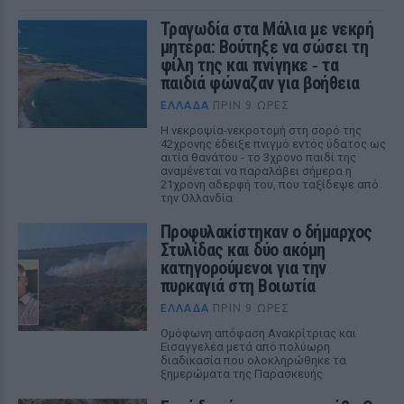
Τραγωδία στα Μάλια με νεκρή
μητέρα: Βούτηξε να σώσει τη
φίλη της και πνίγηκε ‑ τα
παιδιά φώναζαν για βοήθεια
ΕΛΛΆΔΑ
ΠΡΙΝ 9 ΏΡΕΣ
Η νεκροψία-νεκροτομή στη σορό της
42χρονης έδειξε πνιγμό εντός ύδατος ως
αιτία θανάτου - το 3χρονο παιδί της
αναμένεται να παραλάβει σήμερα η
21χρονη αδερφή του, που ταξίδεψε από
την Ολλανδία
Προφυλακίστηκαν ο δήμαρχος
Στυλίδας και δύο ακόμη
κατηγορούμενοι για την
πυρκαγιά στη Βοιωτία
ΕΛΛΆΔΑ
ΠΡΙΝ 9 ΏΡΕΣ
Ομόφωνη απόφαση Ανακρίτριας και
Εισαγγελέα μετά από πολύωρη
διαδικασία που ολοκληρώθηκε τα
ξημερώματα της Παρασκευής