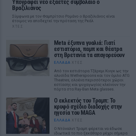
Υπογράφει νέο εξαετές συμβόλαιο ο
Βραζιλιάνος
Σύμφωνα με τον Φαμπρίτσιο Ρομάνο ο Βραζιλιάνος είναι
έτοιμος να αποδεχτεί την πρόταση της Ρεάλ
ΧΤΕΣ
Meta έξυπνα γυαλιά: Γιατί
εστιατόρια, παμπ και θέατρα
στη Βρετανία τα απαγορεύουν
ΕΛΛΆΔΑ
ΧΤΕΣ
Από τον εστιάτορα Τζέρεμι Κινγκ ως την
αλυσίδα Wetherspoons και τον όμιλο ATG
Theatres, ολοένα περισσότεροι χώροι
εστίασης και ψυχαγωγίας κλείνουν την
πόρτα στα Ray-Ban Meta glasses.
Ο εκλεκτός του Τραμπ: Το
κρυφό σχέδιο διαδοχής στην
ηγεσία του MAGA
ΕΛΛΆΔΑ
ΧΤΕΣ
Ο Ντόναλντ Τραμπ φέρεται να έδωσε
ιδιωτικά το πιο ξεκάθαρο μέχρι σήμερα