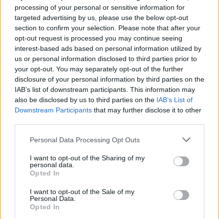
ειδών που διατίθενται σε πάγκους λαϊκών αγορών).
processing of your personal or sensitive information for
targeted advertising by us, please use the below opt-out
Επισήμανση 8η: όσοι επιλέξουν να πληρωθούν σε
section to confirm your selection. Please note that after your
opt-out request is processed you may continue seeing
τραπεζικό λογαριασμό αντί κάρτας, θα μπορούν να
interest-based ads based on personal information utilized by
ξοδέψουν όπου θέλουν και όσα θέλουν (ή και
us or personal information disclosed to third parties prior to
τίποτα απολύτως) από τα χρήματα που θα λάβουν.
your opt-out. You may separately opt-out of the further
Θα είναι ένα επίδομα δηλαδή (αν και «κουρεμένο»
disclosure of your personal information by third parties on the
κατά 20%) για το οποίο δεν θα ζητηθούν
IAB’s list of downstream participants. This information may
also be disclosed by us to third parties on the
IAB’s List of
αποδείξεις ή άλλα δικαιολογητικά και μέσα
Downstream Participants
that may further disclose it to other
δαπανών.
third parties.
4. η λίστα των αγορών που θα επιδοτούνται: αν και
Personal Data Processing Opt Outs
προορίζεται για καταστήματα λιανικής πώλησης
I want to opt-out of the Sharing of my
τροφίμων, η επιδότηση θα καλύπτει και ό,τι άλλο
personal data.
Opted In
πωλουν τα καταστήματα αυτά: πχ από καθαριστικά
ή χαρτικά μέχρι είδη κουζίνας, λευκά είδη, ρούχα,
I want to opt-out of the Sale of my
Personal Data.
σχολικά κλπ
Opted In