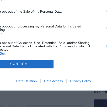
In
o opt-out of the Sale of my Personal Data.
In
ΕΙΔΗΣΕΙ
to opt-out of processing my Personal Data for Targeted
Μυστρά
ing.
παθολο
In
του ηλ
o opt-out of Collection, Use, Retention, Sale, and/or Sharing
ersonal Data that Is Unrelated with the Purposes for which it
lected.
Out
CONFIRM
ΕΙΔΗΣΕΙ
Data Deletion
Data Access
Privacy Policy
Παναγί
μετά τ
αντεπί
ΔΙΑΦΗΜΙΣΗ