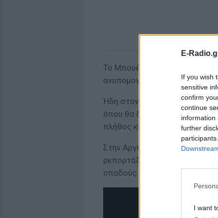
E-Radio.g
Το Μπουένος Άιρες θυμίζει με
If you wish 
ανυπομονεί για την άφιξη της
sensitive in
confirm you
Ήδη στον χώρο του αεροδρομί
continue se
όπου θα διανυκτερεύσουν οι 
information 
πλήθος κόσμου, για να υποδε
further disc
participants
Στην Αργεντινή και το αεροδρ
Downstream 
ρεπορτάζ από τη χώρα του τάν
οπαδούς στην ευρύτερη περιο
Persona
I want t