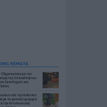
DING ΘΕΜΑΤΑ
 39χρονη ήπιε με την
κόρη της σε boat trip και
σε ξενοδοχείο και
Υγείας
υναίκα από την Αιθιοπία
ral με τη φυσική ομορφιά
ίτε την εντυπωσιακή