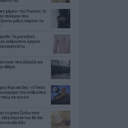
ρφωσή της
ρες χήρες» της Ρωσίας: Οι
ου πολέμου που
ζονται μόλις πάρουν τα
α
έμαθα: Το μοναδικό
κό ανθρώπινο όργανο
οαναγεννάται
έκτονας που άλλαξε για
ην Αθήνα
ρος Κυριακίδης: «Ο Θεός
ημιούργημα του ανθρώπου
ιστεύω σε αυτόν»
ναι το μόνο ζώδιο που
α τέλη Αυγούστου θα δει
του να αλλάζει