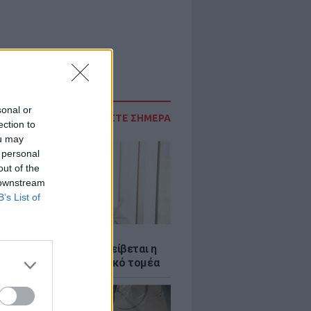
sonal or
ΔΙΑΒΑΣΤΕ ΣΗΜΕΡΑ
ection to
ou may
 personal
out of the
 downstream
B’s List of
Σ
νταύγουστος: Πώς αμείβεται η
 την αργία στον ιδιωτικό τομέα