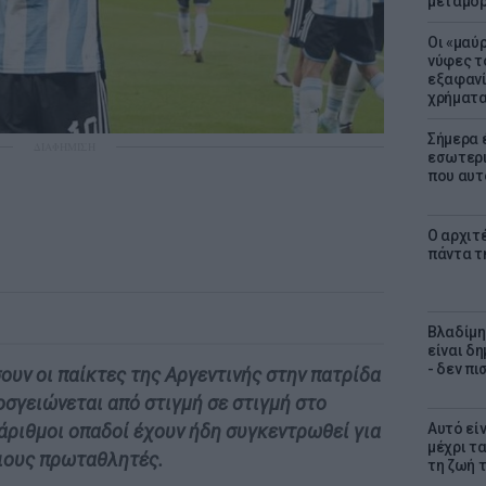
μεταμό
Οι «μαύ
νύφες τ
εξαφανί
χρήματ
Σήμερα 
ΔΙΑΦΗΜΙΣΗ
εσωτερι
που αυτ
Ο αρχιτ
πάντα τ
Βλαδίμη
είναι δ
- δεν π
υν οι παίκτες της Αργεντινής στην πατρίδα
οσγειώνεται από στιγμή σε στιγμή στο
Αυτό εί
άριθμοι οπαδοί έχουν ήδη συγκεντρωθεί για
μέχρι τ
ιους πρωταθλητές.
τη ζωή 