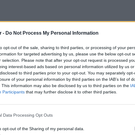
r -
Do Not Process My Personal Information
θυσμένη πολιτεία, με τον κόσμο να
to opt-out of the sale, sharing to third parties, or processing of your per
 παγκόσμιας παρέας του Λιονέλ Μέσι.
formation for targeted advertising by us, please use the below opt-out s
r selection. Please note that after your opt-out request is processed y
ου αλλά και στις εγκαταστάσεις της AFA,
eing interest-based ads based on personal information utilized by us or
Παγκόσμιοι Πρωταθλητές, έχει συρρεύσει
disclosed to third parties prior to your opt-out. You may separately opt-
χθεί τους ήρωες των «Γκαούτσος».
losure of your personal information by third parties on the IAB’s list of
. This information may also be disclosed by us to third parties on the
IA
όμιο της Εσέισα επικρατεί χαμός με τα
Participants
that may further disclose it to other third parties.
γκο, να κάνουν λόγο ακόμα και για 200.000
ΕΙΔΗΣΕΙ
χή.
Δεκαπε
εργασία
l Data Processing Opt Outs
o opt-out of the Sharing of my personal data.