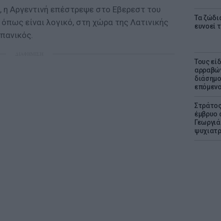
, η Αργεντινή επέστρεψε στο Εβερεστ του
Τα ζώδια
όπως είναι λογικό, στη χώρα της Λατινικής
ευνοεί 
 πανικός.
ΔΙΑΦΗΜΙΣΗ
Τους εί
αρραβών
διάσημο
επόμενο
Στράτος
έμβρυο 
Γεωργιάδ
ψυχιατρ