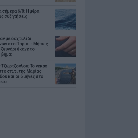
 σήμερα 6/8: Η μέρα
τις συζητήσεις
δαν με δαχτυλίδι
ων στο Παρίσι - Μήπως
 ζευγάρι έκανε το
 βήμα;
 Τζώρτζογλου: Το νεκρό
στο σπίτι της Μαρίας
ου και οι 6 μήνες στο
είο