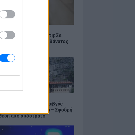
Σ
ς -πτώμα σε καταψύκτη: Σε
γικά αίτια οφείλεται ο θάνατος
ικιωμένου
Σ
α Σουμελά: Τουρκικός καβγάς
η σύγκριση με τη Μέκκα – Σφοδρή
θεση από απόστρατο