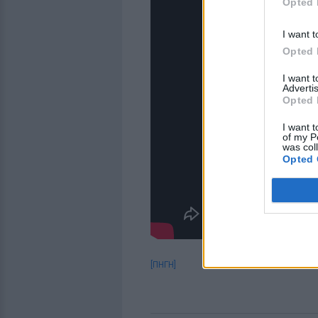
Opted 
I want t
Opted 
I want 
Advertis
Opted 
I want t
of my P
was col
Opted 
[ΠΗΓΗ]