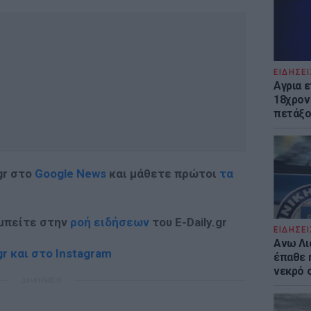
ΕΙΔΗΣΕΙ
Αγρια 
18χρον
πετάξο
gr στο
Google News
και μάθετε πρώτοι
τα
 μπείτε στην
ροή ειδήσεων
του E-Daily.gr
ΕΙΔΗΣΕΙ
Ανω Λι
r και στο Instagram
έπαθε 
νεκρό 
ΔΙΑΦΗΜΙΣΗ