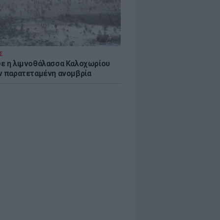
Σ
ε η λιμνοθάλασσα Καλοχωρίου
ν παρατεταμένη ανομβρία