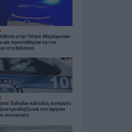
Σ
επίθεση στην Πάτρα: Μαχαίρωσαν
ο και προσπάθησαν να τον
υν στη θάλασσα
Σ
όσια: Έκλεβαν καλώδια, συνεργός
ηλεκτροπληξία και τον άφησαν
σε αυτοκίνητο