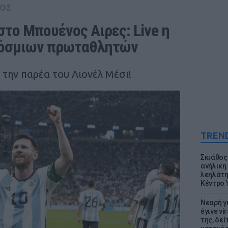
ΟΣ
στο Μπουένος Αιρες: Live η 
κόσμιων πρωταθλητών
 την παρέα του Λιονέλ Μέσι!
TREN
Σκιάθος:
ανήλικη 
λεηλάτη
Κέντρο 
Νεαρή γ
έγινε vi
της, δε