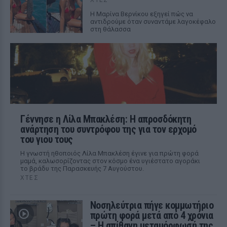
Η Μαρίνα Βερνίκου εξηγεί πώς να
αντιδρούμε όταν συναντάμε λαγοκέφαλο
στη θάλασσα
Γέννησε η Λίλα Μπακλέση: Η απροσδόκητη
ανάρτηση του συντρόφου της για τον ερχομό
του γιου τους
Η γνωστή ηθοποιός Λίλα Μπακλέση έγινε για πρώτη φορά
μαμά, καλωσορίζοντας στον κόσμο ένα υγιέστατο αγοράκι
το βράδυ της Παρασκευής 7 Αυγούστου.
ΧΤΕΣ
Νοσηλεύτρια πήγε κομμωτήριο
πρώτη φορά μετά από 4 χρόνια
– Η απίθανη μεταμόρφωσή της