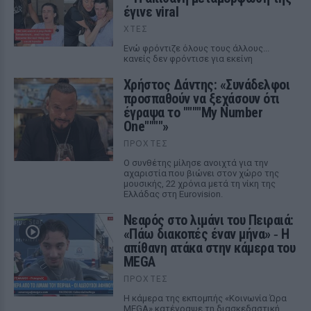
έγινε viral
ΧΤΕΣ
Ενώ φρόντιζε όλους τους άλλους...
κανείς δεν φρόντισε για εκείνη
Χρήστος Δάντης: «Συνάδελφοι
προσπαθούν να ξεχάσουν ότι
έγραψα το """"My Number
One""""»
ΠΡΟΧΤΈΣ
Ο συνθέτης μίλησε ανοιχτά για την
αχαριστία που βιώνει στον χώρο της
μουσικής, 22 χρόνια μετά τη νίκη της
Ελλάδας στη Eurovision.
Νεαρός στο λιμάνι του Πειραιά:
«Πάω διακοπές έναν μήνα» ‑ Η
απίθανη ατάκα στην κάμερα του
MEGA
ΠΡΟΧΤΈΣ
Η κάμερα της εκπομπής «Κοινωνία Ώρα
MEGA» κατέγραψε τη διασκεδαστική