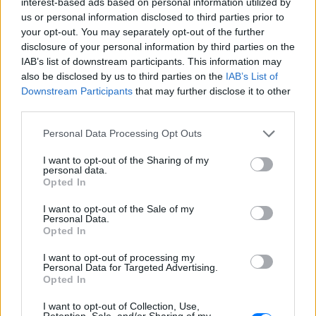
ΔΕΙΤΕ ΕΠΙΣΗΣ
interest-based ads based on personal information utilized by
us or personal information disclosed to third parties prior to
your opt-out. You may separately opt-out of the further
ΣΤΗΝ ΙΔΙΑ ΚΑΤΗΓΟΡΙΑ
disclosure of your personal information by third parties on the
IAB’s list of downstream participants. This information may
Βάλια Χατζηθεοδώρου: Μπικίνι
also be disclosed by us to third parties on the
IAB’s List of
και βραδινές έξοδοι στη
Downstream Participants
that may further disclose it to other
Μύκονο – Οι φωτογραφίες της
third parties.
ΣΉΜΕΡΑ
Personal Data Processing Opt Outs
Η παρουσιάστρια μοιράστηκε στο
Instagram σειρά στιγμιότυπων από τις
I want to opt-out of the Sharing of my
καλοκαιρινές της διακοπές στο «νησί
personal data.
των ανέμων».
Opted In
Η Γαρυφαλλιά Καληφώνη στην
I want to opt-out of the Sale of my
Πάρο με μαύρο μπικίνι ‑ δείτε
Personal Data.
τις πόζες της
Opted In
ΣΉΜΕΡΑ
I want to opt-out of processing my
Το μοντέλο μοιράστηκε φωτογραφίες
Personal Data for Targeted Advertising.
από τις καλοκαιρινές της διακοπές στο
Opted In
νησί των Κυκλάδων
I want to opt-out of Collection, Use,
Ιωάννα Τούνη: «Έβγαλα όλο το
Retention, Sale, and/or Sharing of my