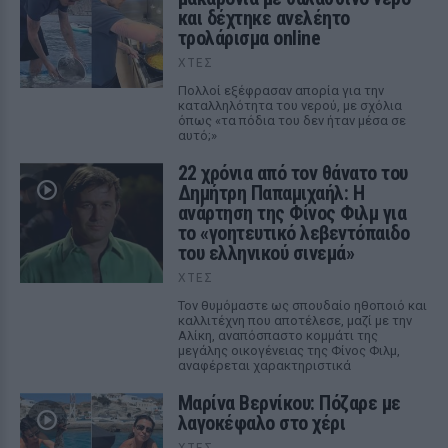
και δέχτηκε ανελέητο
τρολάρισμα online
ΧΤΕΣ
Πολλοί εξέφρασαν απορία για την
καταλληλότητα του νερού, με σχόλια
όπως «τα πόδια του δεν ήταν μέσα σε
αυτό;»
22 χρόνια από τον θάνατο του
Δημήτρη Παπαμιχαήλ: Η
ανάρτηση της Φίνος Φιλμ για
το «γοητευτικό λεβεντόπαιδο
του ελληνικού σινεμά»
ΧΤΕΣ
Τον θυμόμαστε ως σπουδαίο ηθοποιό και
καλλιτέχνη που αποτέλεσε, μαζί με την
Αλίκη, αναπόσπαστο κομμάτι της
μεγάλης οικογένειας της Φίνος Φιλμ,
αναφέρεται χαρακτηριστικά
Μαρίνα Βερνίκου: Πόζαρε με
λαγοκέφαλο στο χέρι
ΧΤΕΣ