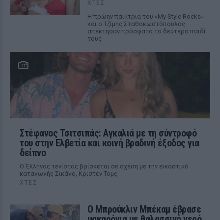
ΧΤΕΣ
Η πρώην παίκτρια του «My Style Rocks»
και ο Τζίμης Σταθοκωστόπουλος
απέκτησαν πρόσφατα το δεύτερο παιδί
τους
Στέφανος Τσιτσιπάς: Αγκαλιά με τη σύντροφό
του στην Ελβετία και κοινή βραδινή έξοδος για
δείπνο
Ο Έλληνας τενίστας βρίσκεται σε σχέση με την εικαστικό
καταγωγής Σικάγο, Κρίστεν Τομς
ΧΤΕΣ
Ο Μπρούκλιν Μπέκαμ έβρασε
μακαρόνια με θαλασσινό νερό