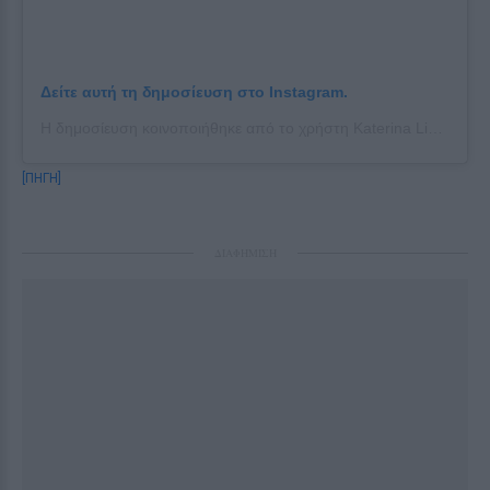
Δείτε αυτή τη δημοσίευση στο Instagram.
Η δημοσίευση κοινοποιήθηκε από το χρήστη Katerina Lioliou (@katerinalioliouofficial)
[ΠΗΓΗ]
ΔΙΑΦΗΜΙΣΗ