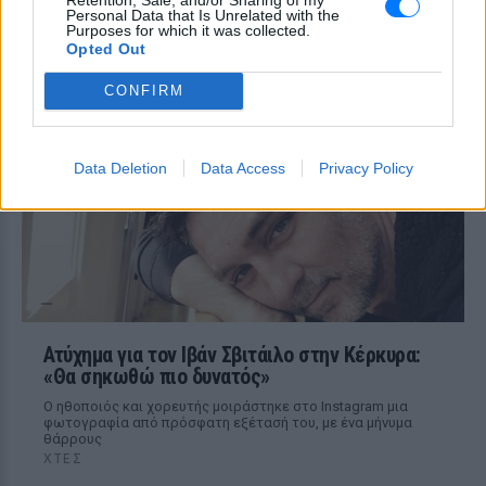
βράδυ στο νοσοκομείο με ορούς
Personal Data that Is Unrelated with the
Purposes for which it was collected.
και αντιβιώσεις»
Opted Out
ΣΉΜΕΡΑ
CONFIRM
Η επιχειρηματίας έπαθε τροφική
δηλητηρίαση και μοιράστηκε με τους
followers της στο Instagram τις δύσκολες
ώρες που πέρασε.
Data Deletion
Data Access
Privacy Policy
Ατύχημα για τον Ιβάν Σβιτάιλο στην Κέρκυρα:
«Θα σηκωθώ πιο δυνατός»
Ο ηθοποιός και χορευτής μοιράστηκε στο Instagram μια
φωτογραφία από πρόσφατη εξέτασή του, με ένα μήνυμα
θάρρους
ΧΤΕΣ