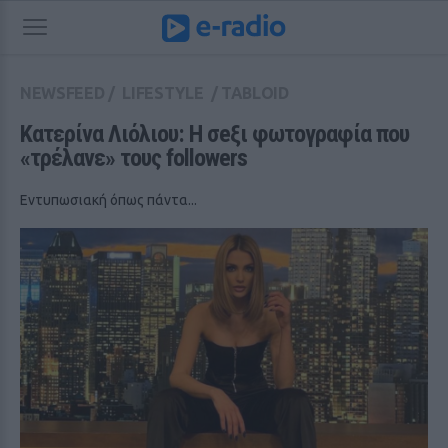
NEWSFEED
/
LIFESTYLE
/
TABLOID
Κατερίνα Λιόλιου: Η σeξι φωτογραφία που 
«τρέλανε» τους followers
Εντυπωσιακή όπως πάντα...