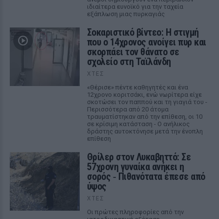
ιδιαίτερα ευνοϊκό για την ταχεία
εξάπλωση μιας πυρκαγιάς
Σοκαριστικό βίντεο: Η στιγμή
που ο 14χρονος ανοίγει πυρ και
σκορπάει τον θάνατο σε
σχολείο στη Ταϊλάνδη
ΧΤΕΣ
«Θέρισε» πέντε καθηγητές και ένα
12χρονο κοριτσάκι, ενώ νωρίτερα είχε
σκοτώσει τον παππού και τη γιαγιά του -
Περισσότερα από 20 άτομα
τραυματίστηκαν από την επίθεση, οι 10
σε κρίσιμη κατάσταση - Ο ανήλικος
δράστης αυτοκτόνησε μετά την ένοπλη
επίθεση
Θρίλερ στον Λυκαβηττό: Σε
57χρονη γυναίκα ανήκει η
σορός ‑ Πιθανότατα έπεσε από
ύψος
ΧΤΕΣ
Οι πρώτες πληροφορίες από την