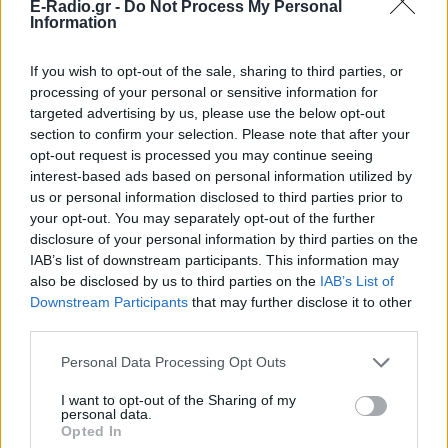
E-Radio.gr -
Do Not Process My Personal
και μάθετε πρώτοι
τα πιο hot νέα
.
Information
Για ακόμη περισσότερα
νέα
, μπείτε στην
ροή
If you wish to opt-out of the sale, sharing to third parties, or
ειδήσεων
του E-Daily.gr
processing of your personal or sensitive information for
targeted advertising by us, please use the below opt-out
Ακολουθήστε το E-Radio.gr και στο Instagram
section to confirm your selection. Please note that after your
opt-out request is processed you may continue seeing
ΔΙΑΦΗΜΙΣΗ
interest-based ads based on personal information utilized by
us or personal information disclosed to third parties prior to
your opt-out. You may separately opt-out of the further
disclosure of your personal information by third parties on the
IAB’s list of downstream participants. This information may
also be disclosed by us to third parties on the
IAB’s List of
Downstream Participants
that may further disclose it to other
third parties.
Personal Data Processing Opt Outs
I want to opt-out of the Sharing of my
personal data.
Opted In