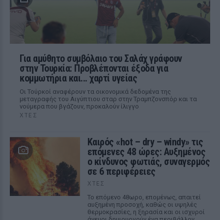
Για αμύθητο συμβόλαιο του Σαλάχ γράφουν
στην Τουρκία: Προβλέπονται έξοδα για
κομμωτήρια και... χαρτί υγείας
Οι Τούρκοί αναφέρουν τα οικονομικά δεδομένα της
μεταγραφής του Αιγύπτιου σταρ στην Τραμπζονσπόρ και τα
νούμερα που βγάζουν, προκαλούν ίλιγγο
ΧΤΕΣ
Καιρός «hot – dry – windy» τις
επόμενες 48 ώρες: Αυξημένος
ο κίνδυνος φωτιάς, συναγερμός
σε 6 περιφέρειες
ΧΤΕΣ
Το επόμενο 48ωρο, επομένως, απαιτεί
αυξημένη προσοχή, καθώς οι υψηλές
θερμοκρασίες, η ξηρασία και οι ισχυροί
άνεμοι δημιουργούν ένα περιβάλλον