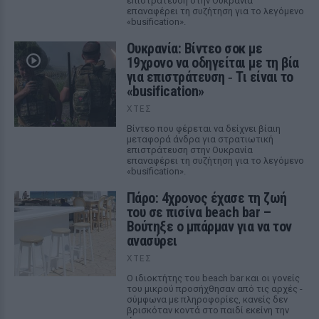
επιστράτευση στην Ουκρανία
επαναφέρει τη συζήτηση για το λεγόμενο
«busification».
Ουκρανία: Βίντεο σοκ με
19χρονο να οδηγείται με τη βία
για επιστράτευση ‑ Τι είναι το
«busification»
ΧΤΕΣ
Βίντεο που φέρεται να δείχνει βίαιη
μεταφορά άνδρα για στρατιωτική
επιστράτευση στην Ουκρανία
επαναφέρει τη συζήτηση για το λεγόμενο
«busification».
Πάρο: 4χρονος έχασε τη ζωή
του σε πισίνα beach bar –
Βούτηξε ο μπάρμαν για να τον
ανασύρει
ΧΤΕΣ
Ο ιδιοκτήτης του beach bar και οι γονείς
του μικρού προσήχθησαν από τις αρχές -
σύμφωνα με πληροφορίες, κανείς δεν
βρισκόταν κοντά στο παιδί εκείνη την