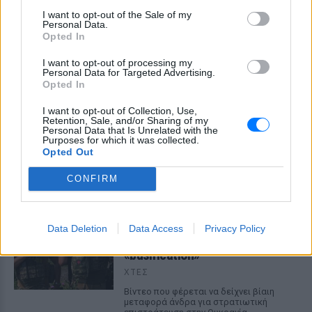
I want to opt-out of the Sale of my
Personal Data.
Opted In
I want to opt-out of processing my
Personal Data for Targeted Advertising.
Opted In
I want to opt-out of Collection, Use,
Retention, Sale, and/or Sharing of my
Personal Data that Is Unrelated with the
Purposes for which it was collected.
ΔΕΙΤΕ ΕΠΙΣΗΣ
Opted Out
ΣΤΗΝ ΙΔΙΑ ΚΑΤΗΓΟΡΙΑ
CONFIRM
Ουκρανία: Βίντεο σοκ με
19χρονο να οδηγείται με τη βία
Data Deletion
Data Access
Privacy Policy
για επιστράτευση ‑ Τι είναι το
«busification»
ΧΤΕΣ
Βίντεο που φέρεται να δείχνει βίαιη
μεταφορά άνδρα για στρατιωτική