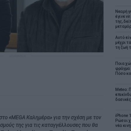
Νεαρή γ
έγινε vi
της, δε
μεταμό
Αυτό εί
μέχρι τ
τη ζωή 
ΔΙΑΦΗΜΙΣΗ
Ποια χώ
φράγμα 4
Πόσο κοσ
Meteo: Π
επικίνδ
δασικές
iPhone 1
στο «MEGA Καλημέρα» για την σχέση με τον
Ρώσοι χ
ισμούς της για τις καταγγέλλουσες που θα
νέα κινη