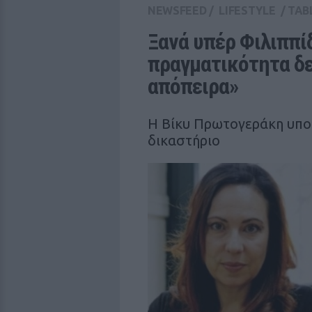
NEWSFEED
/
LIFESTYLE
/
TAB
Ξανά υπέρ Φιλιππί
πραγματικότητα δε
απόπειρα»
Η Βίκυ Πρωτογεράκη υποσ
δικαστήριο