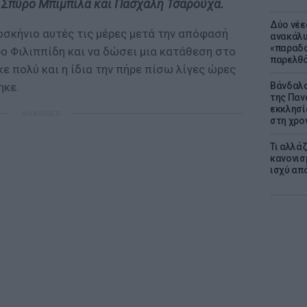
ε Σπύρο Μπιμπίλα και Πασχάλη Τσαρούχα.
Δύο νέε
οσκήνιο αυτές τις μέρες μετά την απόφασή
ανακάλυ
«παραδο
ο Φιλιππίδη και να δώσει μια κατάθεση στο
παρελθ
ε πολύ και η ίδια την πήρε πίσω λίγες ώρες
Βάνδαλο
ηκε.
της Παν
εκκλησί
ΔΙΑΦΗΜΙΣΗ
στη χρο
Τι αλλά
κανονισ
ισχύ απ