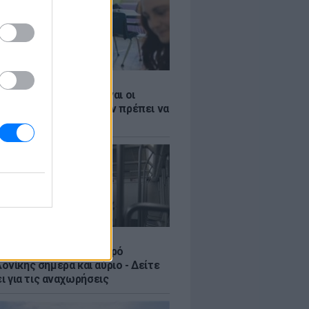
Σ
 ΕΣΠΑ 2026: Αυτές είναι οι
ες ημερομηνίες που δεν πρέπει να
Σ
ς στο ωράριο του Μετρό
νίκης σήμερα και αύριο - Δείτε
ει για τις αναχωρήσεις