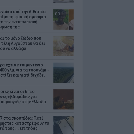
υναίκα από την Αιθιοπία
ral με τη φυσική ομορφιά
ίτε την εντυπωσιακή
ρφωσή της
ναι το μόνο ζώδιο που
α τέλη Αυγούστου θα δει
του να αλλάζει
ρα έχτισε τσιμεντένιο
00 χλμ. για τα τσουνάμι -
τίζει και γιατί διχάζει
οιες είναι οι 6 πιο
υνες εβδομάδες για
 πυρκαγιές στην Ελλάδα
7 στα σκουπίδια: Γιατί
ρήστες καταστρέφουν τα
τά τους ... επίτηδες!