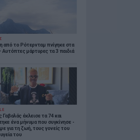
Σ
η από το Ρότερνταμ πνίγηκε στα
– Αυτόπτες μάρτυρες τα 3 παιδιά
LE
 Γαβαλάς έκλεισε τα 74 και
τηκε ένα μήνυμα που συγκίνησε -
ψε για τη ζωή, τους γονείς του
 υγεία του