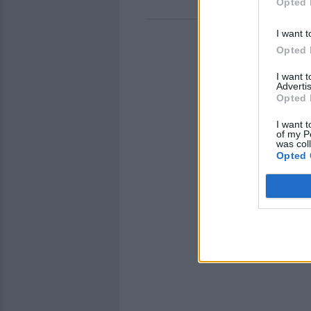
Opted 
I want t
Opted 
I want 
Advertis
Opted 
I want t
of my P
was col
Opted 