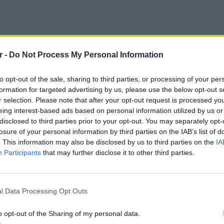
r -
Do Not Process My Personal Information
to opt-out of the sale, sharing to third parties, or processing of your per
formation for targeted advertising by us, please use the below opt-out s
στην σχέση της με τον Πέτρο Φιλιππίδη όσο
r selection. Please note that after your opt-out request is processed y
η του.
eing interest-based ads based on personal information utilized by us or
disclosed to third parties prior to your opt-out. You may separately opt-
ωρίζω 30 χρόνια, ήταν ένας άνθρωπος
losure of your personal information by third parties on the IAB’s list of
. This information may also be disclosed by us to third parties on the
IA
 δίκη του Πέτρου Φιλιππίδη, φάνηκε ότι οι
Participants
that may further disclose it to other third parties.
αζί του, στην πραγματικότητα δεν υπήρξε
ΕΙΔΗΣΕΙ
, είπε αρχικά η Βίκυ Πρωτογεράκη.
Συγκλο
Πόρτο 
l Data Processing Opt Outs
τι το οποίο, δεν μπορούσε να τους το δώσει
έζησαν
ενδώσει, δεν τους άρεσε και είχε σαν
o opt-out of the Sharing of my personal data.
ό», συμπλήρωσε η ηθοποιός.