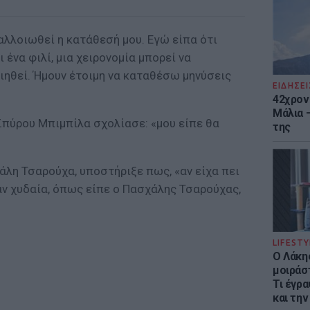
 αλλοιωθεί η κατάθεσή μου. Εγώ είπα ότι
 ένα φιλί, μια χειρονομία μπορεί να
ιηθεί. Ήμουν έτοιμη να καταθέσω μηνύσεις
ΕΙΔΗΣΕΙ
42χρον
Μάλια 
Σπύρου Μπιμπίλα σχολίασε: «μου είπε θα
της
άλη Τσαρούχα, υποστήριξε πως, «αν είχα πει
ταν χυδαία, όπως είπε ο Πασχάλης Τσαρούχας,
LIFESTY
Ο Λάκης
μοιράσ
Τι έγρα
και την