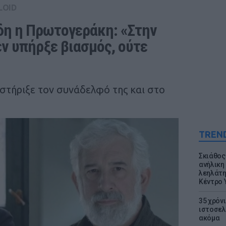
LOID
δη η Πρωτογεράκη: «Στην 
ν υπήρξε βιασμός, ούτε 
τήριξε τον συνάδελφό της και στο
TREN
Σκιάθος:
ανήλικη 
λεηλάτη
Κέντρο 
35 χρόν
ιστοσελ
ακόμα