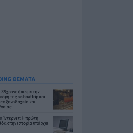
DING ΘΕΜΑΤΑ
 39χρονη ήπιε με την
κόρη της σε boat trip και
σε ξενοδοχείο και
Υγείας
ια Ίντερνετ: Η πρώτη
ίδα στην ιστορία υπάρχει