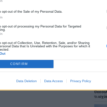
In
ΔΙΑΦΗΜΙΣΗ
o opt-out of the Sale of my Personal Data.
In
to opt-out of processing my Personal Data for Targeted
ΕΙΔΗΣΕΙ
ing.
Voucher
In
κρίσιμ
χάσετε
o opt-out of Collection, Use, Retention, Sale, and/or Sharing
ersonal Data that Is Unrelated with the Purposes for which it
lected.
Out
CONFIRM
Data Deletion
Data Access
Privacy Policy
ΕΙΔΗΣΕΙ
Αλλαγέ
Θεσσαλο
τι ισχύ