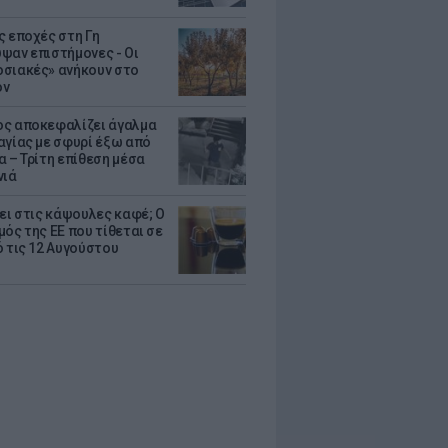
ς εποχές στη Γη
ψαν επιστήμονες - Oι
σιακές» ανήκουν στο
όν
ς αποκεφαλίζει άγαλμα
αγίας με σφυρί έξω από
α – Τρίτη επίθεση μέσα
νιά
ζει στις κάψουλες καφέ; Ο
μός της ΕΕ που τίθεται σε
ό τις 12 Αυγούστου