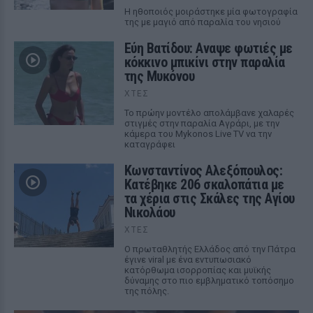
Η ηθοποιός μοιράστηκε μία φωτογραφία
της με μαγιό από παραλία του νησιού
Εύη Βατίδου: Αναψε φωτιές με
κόκκινο μπικίνι στην παραλία
της Μυκόνου
ΧΤΕΣ
Το πρώην μοντέλο απολάμβανε χαλαρές
στιγμές στην παραλία Αγράρι, με την
κάμερα του Mykonos Live TV να την
καταγράφει
Κωνσταντίνος Αλεξόπουλος:
Κατέβηκε 206 σκαλοπάτια με
τα χέρια στις Σκάλες της Αγίου
Νικολάου
ΧΤΕΣ
Ο πρωταθλητής Ελλάδος από την Πάτρα
έγινε viral με ένα εντυπωσιακό
κατόρθωμα ισορροπίας και μυϊκής
δύναμης στο πιο εμβληματικό τοπόσημο
της πόλης.