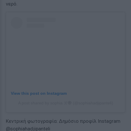
νερό.
View this post on Instagram
A post shared by sophia ☠️🧿 (@sophiahadjipanteli)
Κεντρική φωτογραφία: Δημόσιο προφίλ Instagram
@sophiahadjipanteli