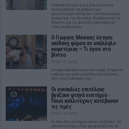
Η Νικόλ Κίντμαν και η Ζόε Σαλντάνα
ακολούθησαν τα χνάρια των
μεγαλύτερων αστέρων του παγκόσμιου
σινεμά και της showbiz, διαλέγοντας τη
Μύκονο για τις φετινές καλοκαιρινές
τους αποδράσεις.
Ο Γιώργος Μανίκας έστησε
απίθανη φάρσα σε υπάλληλο
καφετέριας – Τι έγινε στο
βίντεο
ΠΡΙΝ 10 ΏΡΕΣ
Συνεχή παράπονα για τον καφέ, στημένος
καβγάς και ενθουσιώδεις αντιδράσεις
από τους followers του
Οι συναυλίες επιτέλους
βγάζουν φτηνά εισιτήρια ‑
Ποιοι καλλιτέχνες κατέβασαν
τις τιμές
ΠΡΙΝ 10 ΏΡΕΣ
Οι fans δεν αντέχουν άλλες αυξήσεις: Τα
φθηνά εισιτήρια που εξαφανίζονται σε