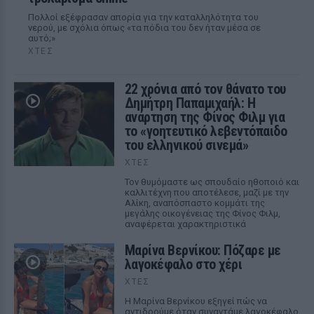
Πολλοί εξέφρασαν απορία για την καταλληλότητα του
νερού, με σχόλια όπως «τα πόδια του δεν ήταν μέσα σε
αυτό;»
ΧΤΕΣ
22 χρόνια από τον θάνατο του
Δημήτρη Παπαμιχαήλ: Η
ανάρτηση της Φίνος Φιλμ για
το «γοητευτικό λεβεντόπαιδο
του ελληνικού σινεμά»
ΧΤΕΣ
Τον θυμόμαστε ως σπουδαίο ηθοποιό και
καλλιτέχνη που αποτέλεσε, μαζί με την
Αλίκη, αναπόσπαστο κομμάτι της
μεγάλης οικογένειας της Φίνος Φιλμ,
αναφέρεται χαρακτηριστικά
Μαρίνα Βερνίκου: Πόζαρε με
λαγοκέφαλο στο χέρι
ΧΤΕΣ
Η Μαρίνα Βερνίκου εξηγεί πώς να
αντιδρούμε όταν συναντάμε λαγοκέφαλο