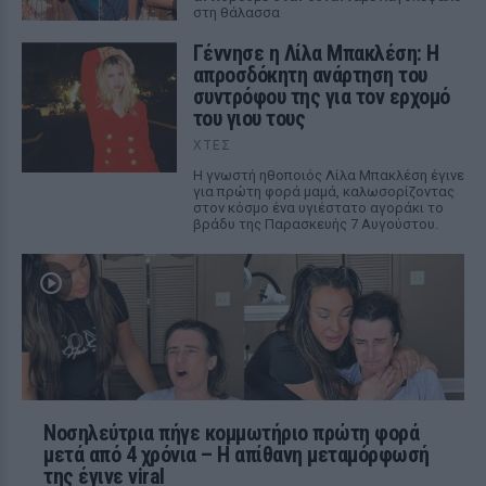
στη θάλασσα
Γέννησε η Λίλα Μπακλέση: Η
απροσδόκητη ανάρτηση του
συντρόφου της για τον ερχομό
του γιου τους
ΧΤΕΣ
Η γνωστή ηθοποιός Λίλα Μπακλέση έγινε
για πρώτη φορά μαμά, καλωσορίζοντας
στον κόσμο ένα υγιέστατο αγοράκι το
βράδυ της Παρασκευής 7 Αυγούστου.
Νοσηλεύτρια πήγε κομμωτήριο πρώτη φορά
μετά από 4 χρόνια – Η απίθανη μεταμόρφωσή
της έγινε viral