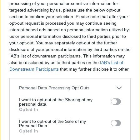
processing of your personal or sensitive information for
targeted advertising by us, please use the below opt-out
section to confirm your selection. Please note that after your
opt-out request is processed you may continue seeing
interest-based ads based on personal information utilized by
us or personal information disclosed to third parties prior to
your opt-out. You may separately opt-out of the further
disclosure of your personal information by third parties on the
IAB’s list of downstream participants. This information may
also be disclosed by us to third parties on the
IAB’s List of
Downstream Participants
that may further disclose it to other
third parties.
Personal Data Processing Opt Outs
I want to opt-out of the Sharing of my
Ακολουθήστε το E-Radio.gr στο
Google News
personal data.
Opted In
και μάθετε πρώτοι
τα πιο hot νέα
.
I want to opt-out of the Sale of my
Διαβάστε περισσότερα θέματα για
Μόδα
,
Personal Data.
Opted In
Ομορφιά
,
Σχέσεις
και φυσικά
Celebrities
στο νέο