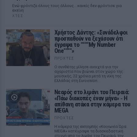
Ενώ φρόντιζε όλους τους άλλους... κανείς δεν φρόντισε για
εκείνη
ΧΤΕΣ
Χρήστος Δάντης: «Συνάδελφοι
προσπαθούν να ξεχάσουν ότι
έγραψα το """"My Number
One""""»
ΠΡΟΧΤΈΣ
Ο συνθέτης μίλησε ανοιχτά για την
αχαριστία που βιώνει στον χώρο της
μουσικής, 22 χρόνια μετά τη νίκη της
Ελλάδας στη Eurovision.
Νεαρός στο λιμάνι του Πειραιά:
«Πάω διακοπές έναν μήνα» ‑ Η
απίθανη ατάκα στην κάμερα του
MEGA
ΠΡΟΧΤΈΣ
Η κάμερα της εκπομπής «Κοινωνία Ώρα
MEGA» κατέγραψε τη διασκεδαστική
στιγμή από το λιμάνι του Πειραιά, την