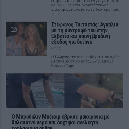
Η πρώην παίκτρια του «My Style Rocks»
και ο Τζίμης Σταθοκωστόπουλος
απέκτησαν πρόσφατα το δεύτερο παιδί
τους
Στέφανος Τσιτσιπάς: Αγκαλιά
με τη σύντροφό του στην
Ελβετία και κοινή βραδινή
έξοδος για δείπνο
ΧΤΕΣ
Ο Έλληνας τενίστας βρίσκεται σε σχέση
με την εικαστικό καταγωγής Σικάγο,
Κρίστεν Τομς
Ο Μπρούκλιν Μπέκαμ έβρασε μακαρόνια με
θαλασσινό νερό και δέχτηκε ανελέητο
τρολάρισμα online