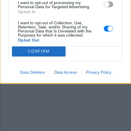
Pink.gr
!
I want to opt-out of processing my
Personal Data for Targeted Advertising.
Opted In
Ακολουθήστε το E-Radio.gr και στο Instagram
I want to opt-out of Collection, Use,
ΔΙΑΦΗΜΙΣΗ
Retention, Sale, and/or Sharing of my
Personal Data that Is Unrelated with the
Purposes for which it was collected.
Opted Out
CONFIRM
Data Deletion
Data Access
Privacy Policy