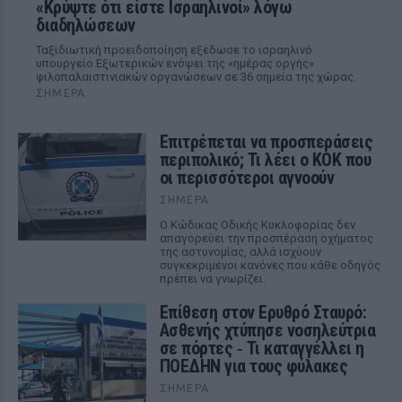
«Κρύψτε ότι είστε Ισραηλινοί» λόγω
διαδηλώσεων
Ταξιδιωτική προειδοποίηση εξέδωσε το ισραηλινό
υπουργείο Εξωτερικών ενόψει της «ημέρας οργής»
φιλοπαλαιστινιακών οργανώσεων σε 36 σημεία της χώρας.
ΣΉΜΕΡΑ
Επιτρέπεται να προσπεράσεις
περιπολικό; Τι λέει ο ΚΟΚ που
οι περισσότεροι αγνοούν
ΣΉΜΕΡΑ
Ο Κώδικας Οδικής Κυκλοφορίας δεν
απαγορεύει την προσπέραση οχήματος
της αστυνομίας, αλλά ισχύουν
συγκεκριμένοι κανόνες που κάθε οδηγός
πρέπει να γνωρίζει.
Επίθεση στον Ερυθρό Σταυρό:
Ασθενής χτύπησε νοσηλεύτρια
σε πόρτες ‑ Τι καταγγέλλει η
ΠΟΕΔΗΝ για τους φύλακες
ΣΉΜΕΡΑ