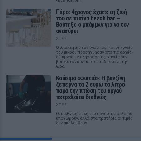
«busification».
Πάρο: 4χρονος έχασε τη ζωή
του σε πισίνα beach bar –
Βούτηξε ο μπάρμαν για να τον
ανασύρει
ΧΤΕΣ
Ο ιδιοκτήτης του beach bar και οι γονείς
του μικρού προσήχθησαν από τις αρχές -
σύμφωνα με πληροφορίες, κανείς δεν
βρισκόταν κοντά στο παιδί εκείνη την
ώρα
Καύσιμα «φωτιά»: Η βενζίνη
ξεπερνά τα 2 ευρώ το λίτρο
παρά την πτώση του αργού
πετρελαίου διεθνώς
ΧΤΕΣ
Οι διεθνείς τιμές του αργού πετρελαίου
υποχωρούν, αλλά στα πρατήρια οι τιμές
δεν ακολουθούν