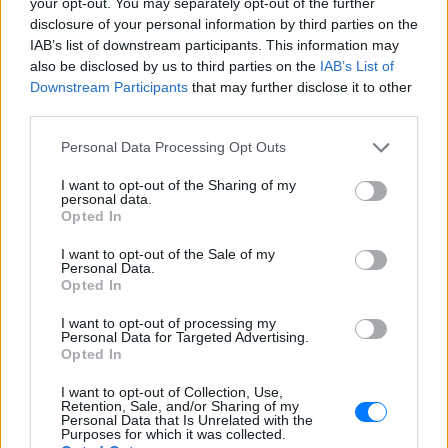
your opt-out. You may separately opt-out of the further
disclosure of your personal information by third parties on the
IAB’s list of downstream participants. This information may
ΔΕΙΤΕ ΕΠΙΣΗΣ
also be disclosed by us to third parties on the
IAB’s List of
Downstream Participants
that may further disclose it to other
third parties.
ΣΤΗΝ ΙΔΙΑ ΚΑΤΗΓΟΡΙΑ
Personal Data Processing Opt Outs
Χούθι χτύπησαν Aramco, Ιράν
σκληραίνει τους όρους για τα
I want to opt-out of the Sharing of my
Στενά του Ορμούζ
personal data.
Opted In
ΣΉΜΕΡΑ
Πυρκαγιά στο διυλιστήριο της Τζαζάν
I want to opt-out of the Sale of my
μετά από επίθεση drone - Η Τεχεράνη
Personal Data.
απαιτεί αποχώρηση αμερικανικών
Opted In
δυνάμεων, άρση κυρώσεων και
αποζημιώσεις πριν ανοίξει η κρίσιμη
I want to opt-out of processing my
θαλάσσια δίοδος
Personal Data for Targeted Advertising.
Opted In
Ελικόπτερο προσγειώθηκε στο
Σαρακήνικο για να κάνουν
I want to opt-out of Collection, Use,
μπάνιο οι επιβάτες του
Retention, Sale, and/or Sharing of my
Personal Data that Is Unrelated with the
ΣΉΜΕΡΑ
Purposes for which it was collected.