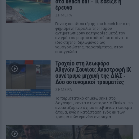
στο beach bar ‑ Τι έδειξε η
έρευνα
ΣΉΜΕΡΑ
Γονείς και ιδιοκτήτης του beach bar στη
φημισμένη παραλία της Πάρου
αντιμετωπίζουν κατηγορίες μετά τον
πνιγμό του μικρού παιδιού σε πισίνα - ο
ιδιοκτήτης, δηλωμένος ως
ναυαγοσώστης, παραπέμπεται στον
εισαγγελέα
Τροχαίο στη λεωφόρο
Αθηνών‑Σουνίου: Αναστροφή ΙΧ
συνέτριψε μηχανή της ΔΙΑΣ ‑
Δύο αστυνομικοί τραυματίες
ΣΉΜΕΡΑ
Το περιστατικό σημειώθηκε στο
Λαγονήσι, κοντά στην παραλία Πεύκο - το
ενοικιαζόμενο όχημα επέβαιναν τέσσερα
άτομα, ενώ η κατάσταση ενός εκ των
τραυματιών εμπνέει ανησυχία.