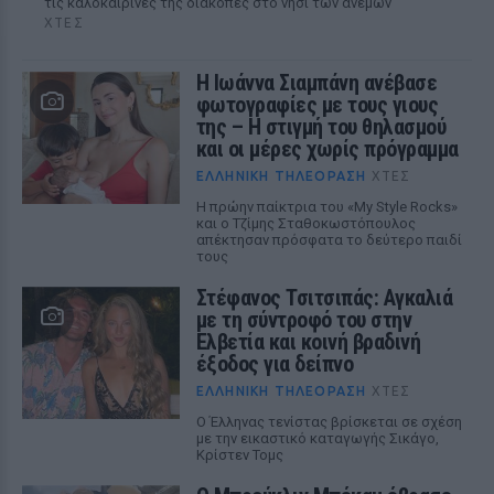
τις καλοκαιρινές της διακοπές στο νησί των ανέμων
ΧΤΕΣ
H Ιωάννα Σιαμπάνη ανέβασε
φωτογραφίες με τους γιους
της – Η στιγμή του θηλασμού
και οι μέρες χωρίς πρόγραμμα
ΕΛΛΗΝΙΚΉ ΤΗΛΕΌΡΑΣΗ
ΧΤΕΣ
Η πρώην παίκτρια του «My Style Rocks»
και ο Τζίμης Σταθοκωστόπουλος
απέκτησαν πρόσφατα το δεύτερο παιδί
τους
Στέφανος Τσιτσιπάς: Αγκαλιά
με τη σύντροφό του στην
Ελβετία και κοινή βραδινή
έξοδος για δείπνο
ΕΛΛΗΝΙΚΉ ΤΗΛΕΌΡΑΣΗ
ΧΤΕΣ
Ο Έλληνας τενίστας βρίσκεται σε σχέση
με την εικαστικό καταγωγής Σικάγο,
Κρίστεν Τομς