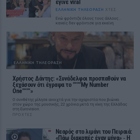
έγινε viral
ΕΛΛΗΝΙΚΉ ΤΗΛΕΌΡΑΣΗ
ΧΤΕΣ
Ενώ φρόντιζε όλους τους άλλους...
κανείς δεν φρόντισε για εκείνη
ΕΛΛΗΝΙΚΉ ΤΗΛΕΌΡΑΣΗ
Χρήστος Δάντης: «Συνάδελφοι προσπαθούν να
ξεχάσουν ότι έγραψα το """"My Number
One""""»
Ο συνθέτης μίλησε ανοιχτά για την αχαριστία που βιώνει
στον χώρο της μουσικής, 22 χρόνια μετά τη νίκη της Ελλάδας
στη Eurovision.
ΠΡΟΧΤΈΣ
Νεαρός στο λιμάνι του Πειραιά:
«Πάω διακοπές έναν μήνα» ‑ Η