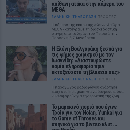
απίθανη ατάκα στην κάμερα του
MEGA
ΕΛΛΗΝΙΚΉ ΤΗΛΕΌΡΑΣΗ
ΠΡΟΧΤΈΣ
Η κάμερα της εκπομπής «Κοινωνία Ώρα
MEGA» κατέγραψε τη διασκεδαστική
στιγμή από το λιμάνι του Πειραιά, την
Παρασκευή 7 Αυγούστου.
Η Ελένη Βουλγαράκη ξεσπά για
τις φήμες χωρισμού με τον
Ιωαννίδη: «Διασταυρώστε
καμία πληροφορία πριν
εκτοξεύσετε τη βλακεία σας»
ΕΛΛΗΝΙΚΉ ΤΗΛΕΌΡΑΣΗ
ΠΡΟΧΤΈΣ
Η παραγωγός ραδιοφώνου ανάρτησε
story στο Instagram για να διαψεύσει όσα
κυκλοφορούν για την ερωτική της ζωή
Το μαροκινό χωριό που έγινε
Τροία για τον Nolan, Yunkai για
το Game of Thrones και
σκηνικό για το βίντεο κλιπ ...