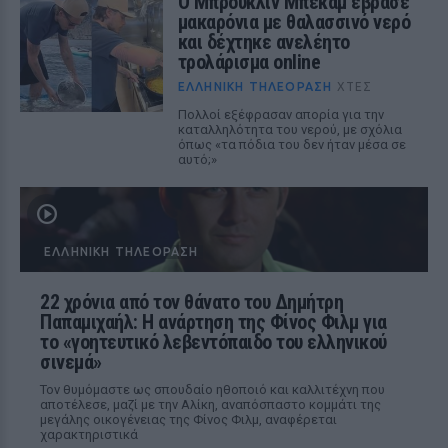
Ο Μπρούκλιν Μπέκαμ έβρασε
μακαρόνια με θαλασσινό νερό
και δέχτηκε ανελέητο
τρολάρισμα online
ΕΛΛΗΝΙΚΉ ΤΗΛΕΌΡΑΣΗ
ΧΤΕΣ
Πολλοί εξέφρασαν απορία για την
καταλληλότητα του νερού, με σχόλια
όπως «τα πόδια του δεν ήταν μέσα σε
αυτό;»
ΕΛΛΗΝΙΚΉ ΤΗΛΕΌΡΑΣΗ
22 χρόνια από τον θάνατο του Δημήτρη
Παπαμιχαήλ: Η ανάρτηση της Φίνος Φιλμ για
το «γοητευτικό λεβεντόπαιδο του ελληνικού
σινεμά»
Τον θυμόμαστε ως σπουδαίο ηθοποιό και καλλιτέχνη που
αποτέλεσε, μαζί με την Αλίκη, αναπόσπαστο κομμάτι της
μεγάλης οικογένειας της Φίνος Φιλμ, αναφέρεται
χαρακτηριστικά