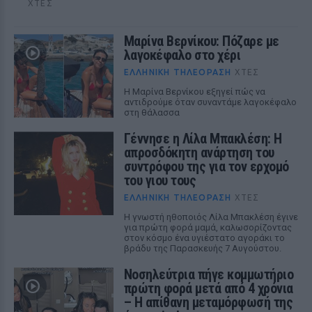
ΧΤΕΣ
Μαρίνα Βερνίκου: Πόζαρε με
λαγοκέφαλο στο χέρι
ΕΛΛΗΝΙΚΉ ΤΗΛΕΌΡΑΣΗ
ΧΤΕΣ
Η Μαρίνα Βερνίκου εξηγεί πώς να
αντιδρούμε όταν συναντάμε λαγοκέφαλο
στη θάλασσα
Γέννησε η Λίλα Μπακλέση: Η
απροσδόκητη ανάρτηση του
συντρόφου της για τον ερχομό
του γιου τους
ΕΛΛΗΝΙΚΉ ΤΗΛΕΌΡΑΣΗ
ΧΤΕΣ
Η γνωστή ηθοποιός Λίλα Μπακλέση έγινε
για πρώτη φορά μαμά, καλωσορίζοντας
στον κόσμο ένα υγιέστατο αγοράκι το
βράδυ της Παρασκευής 7 Αυγούστου.
Νοσηλεύτρια πήγε κομμωτήριο
πρώτη φορά μετά από 4 χρόνια
– Η απίθανη μεταμόρφωσή της