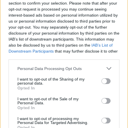
section to confirm your selection. Please note that after your
opt-out request is processed you may continue seeing
interest-based ads based on personal information utilized by
ΔΕΙΤΕ ΕΠΙΣΗΣ
us or personal information disclosed to third parties prior to
your opt-out. You may separately opt-out of the further
ΣΤΗΝ ΙΔΙΑ ΚΑΤΗΓΟΡΙΑ
disclosure of your personal information by third parties on the
IAB’s list of downstream participants. This information may
also be disclosed by us to third parties on the
IAB’s List of
Ιωάννα Τούνη: «Έβγαλα όλο το
Downstream Participants
that may further disclose it to other
βράδυ στο νοσοκομείο με ορούς
third parties.
και αντιβιώσεις»
ΕΛΛΗΝΙΚΉ ΤΗΛΕΌΡΑΣΗ
ΠΡΙΝ 9 ΏΡΕΣ
Personal Data Processing Opt Outs
Η επιχειρηματίας έπαθε τροφική
δηλητηρίαση και μοιράστηκε με τους
I want to opt-out of the Sharing of my
followers της στο Instagram τις δύσκολες
personal data.
ώρες που πέρασε.
Opted In
Ατύχημα για τον Ιβάν Σβιτάιλο
I want to opt-out of the Sale of my
στην Κέρκυρα: «Θα σηκωθώ πιο
Personal Data.
Opted In
δυνατός»
ΕΛΛΗΝΙΚΉ ΤΗΛΕΌΡΑΣΗ
ΧΤΕΣ
I want to opt-out of processing my
Personal Data for Targeted Advertising.
Ο ηθοποιός και χορευτής μοιράστηκε
Opted In