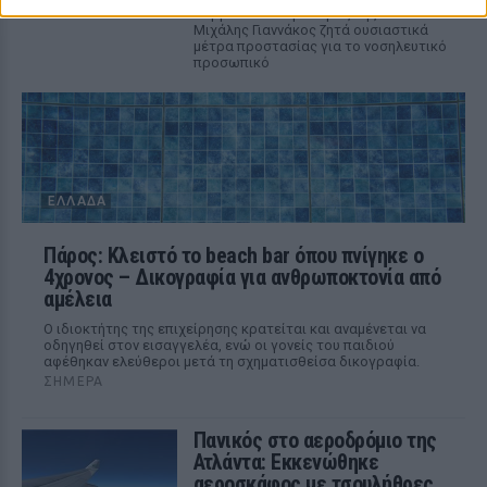
Σαββάτου - ο πρόεδρος της ΠΟΕΔΗΝ
Μιχάλης Γιαννάκος ζητά ουσιαστικά
μέτρα προστασίας για το νοσηλευτικό
προσωπικό
ΕΛΛΆΔΑ
Πάρος: Κλειστό το beach bar όπου πνίγηκε ο
4χρονος – Δικογραφία για ανθρωποκτονία από
αμέλεια
Ο ιδιοκτήτης της επιχείρησης κρατείται και αναμένεται να
οδηγηθεί στον εισαγγελέα, ενώ οι γονείς του παιδιού
αφέθηκαν ελεύθεροι μετά τη σχηματισθείσα δικογραφία.
ΣΉΜΕΡΑ
Πανικός στο αεροδρόμιο της
Ατλάντα: Εκκενώθηκε
αεροσκάφος με τσουλήθρες