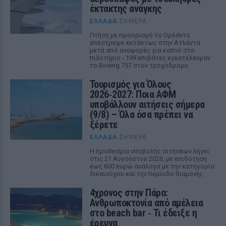
έκτακτης ανάγκης
ΕΛΛΆΔΑ
ΣΉΜΕΡΑ
Πτήση με προορισμό το Ορλάντο
επέστρεψε εκτάκτως στην Ατλάντα
μετά από αναφορές για καπνό στο
πιλοτήριο - 199 επιβάτες εγκατέλειψαν
το Boeing 757 στον τροχόδρομο.
Τουρισμός για Όλους
2026‑2027: Ποια ΑΦΜ
υποβάλλουν αιτήσεις σήμερα
(9/8) – Όλα όσα πρέπει να
ξέρετε
ΕΛΛΆΔΑ
ΣΉΜΕΡΑ
Η προθεσμία υποβολής αιτήσεων λήγει
στις 21 Αυγούστου 2026, με επιδότηση
έως 600 ευρώ ανάλογα με την κατηγορία
δικαιούχου και την περίοδο διαμονής.
4χρονος στην Πάρο:
Ανθρωποκτονία από αμέλεια
στο beach bar ‑ Τι έδειξε η
έρευνα