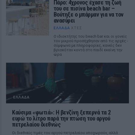
Πάρο: 4χρονος έχασε τη ζωή
του σε πισίνα beach bar –
Βούτηξε ο μπάρμαν για να τον
ανασύρει
ΕΛΛΆΔΑ
ΧΤΕΣ
Ο ιδιοκτήτης του beach bar και οι γονείς
του μικρού προσήχθησαν από τις αρχές -
σύμφωνα με πληροφορίες, κανείς δεν
βρισκόταν κοντά στο παιδί εκείνη την
ώρα
ΕΛΛΆΔΑ
Καύσιμα «φωτιά»: Η βενζίνη ξεπερνά τα 2
ευρώ το λίτρο παρά την πτώση του αργού
πετρελαίου διεθνώς
Οι διεθνείς τιμές του αργού πετρελαίου υποχωρούν, αλλά