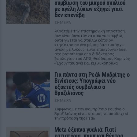
συμβίωση του μικρού σκυλιού
με αγέλη λύκων εξηγεί γιατί
δεν επενέβη
ΣΉΜΕΡΑ
«Κρατάμε την επιστημονική απόσταση,
δεν είναι δυνατόν να πάω να επέμβω,
ούτε γίνεται να στείλω κάποιον
κτηνίατρο σε ένα μέρος όπου υπάρχει
αγέλη με λύκους, είναι επικίνδυνο» λέει
στο protothema.gr ο διδάκτορας
ζωολογίας του ΑΠΘ, Θεόδωρος Κομηνός
- Έχουν πεθάνει και έξι λυκόπουλα
Για πάντα στη Ρεάλ Μαδρίτης ο
Βινίσιους: Υπογράφει νέο
εξαετές συμβόλαιο ο
Βραζιλιάνος
ΣΉΜΕΡΑ
Σύμφωνα με τον Φαμπρίτσιο Ρομάνο ο
Βραζιλιάνος είναι έτοιμος να αποδεχτεί
την πρόταση της Ρεάλ
Meta έξυπνα γυαλιά: Γιατί
εστιατόρια, παμπ και θέατρα