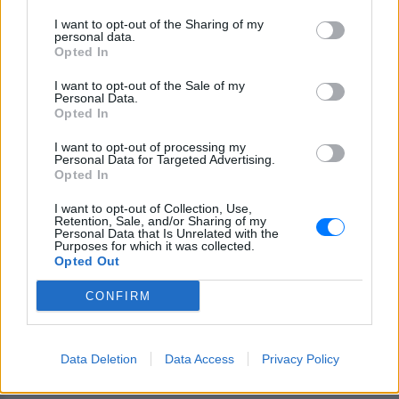
I want to opt-out of the Sharing of my
personal data.
Opted In
I want to opt-out of the Sale of my
Ακολουθήστε το E-Radio.gr στο
Google News
Personal Data.
και μάθετε πρώτοι
Opted In
τα πιο hot νέα
.
I want to opt-out of processing my
Για ακόμη περισσότερα
νέα
, μπείτε στην
ροή
Personal Data for Targeted Advertising.
Opted In
ειδήσεων
του E-Daily.gr
I want to opt-out of Collection, Use,
Ακολουθήστε το E-Radio.gr και στο Instagram
Retention, Sale, and/or Sharing of my
Personal Data that Is Unrelated with the
Purposes for which it was collected.
ΔΙΑΦΗΜΙΣΗ
Opted Out
CONFIRM
Data Deletion
Data Access
Privacy Policy