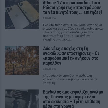
iPhone 17 στα σκουπίδια: Γιατί
Ρώσοι χρήστες καταστρέφουν
τα νέα κινητά τους ... επίτηδες!
ΣΉΜΕΡΑ
Ένα viral trend στο TikTok ωθεί άνδρες να
σπάνε και να χαράζουν τα ολοκαίνουργια
iPhone τους για να αποδείξουν την
αρρενωπότητά τους - με κίνδυνο
έκρηξης μπαταρίας.
Δύο νέες εποχές στη Γη
ανακάλυψαν επιστήμονες ‑ Oι
«παραδοσιακές» ανήκουν στο
παρελθόν
ΣΉΜΕΡΑ
«Αρρυθμικές εποχές»: Η ανώμαλη
κατάσταση που διαμορφώνεται στον
πλανήτη
Βάνδαλος αποκεφαλίζει άγαλμα
της Παναγίας με σφυρί έξω
από εκκλησία – Τρίτη επίθεση
μέσα στη χρονιά