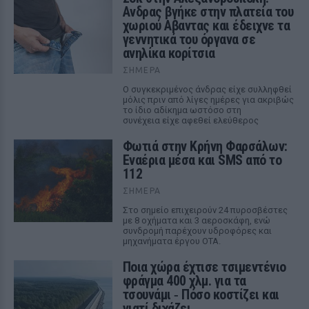
Ανδρας βγήκε στην πλατεία του
χωριού Αβαντας και έδειχνε τα
γεννητικά του όργανα σε
ανηλίκα κορίτσια
ΣΉΜΕΡΑ
Ο συγκεκριμένος άνδρας είχε συλληφθεί
μόλις πριν από λίγες ημέρες για ακριβώς
το ίδιο αδίκημα ωστόσο στη
συνέχεια είχε αφεθεί ελεύθερος
Φωτιά στην Κρήνη Φαρσάλων:
Εναέρια μέσα και SMS από το
112
ΣΉΜΕΡΑ
Στο σημείο επιχειρούν 24 πυροσβέστες
με 8 οχήματα και 3 αεροσκάφη, ενώ
συνδρομή παρέχουν υδροφόρες και
μηχανήματα έργου ΟΤΑ.
Ποια χώρα έχτισε τσιμεντένιο
φράγμα 400 χλμ. για τα
τσουνάμι ‑ Πόσο κοστίζει και
γιατί διχάζει