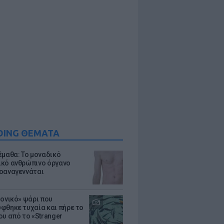
DING ΘΕΜΑΤΑ
έμαθα: Το μοναδικό
κό ανθρώπινο όργανο
οαναγεννάται
μονικό» ψάρι που
φθηκε τυχαία και πήρε το
ου από το «Stranger