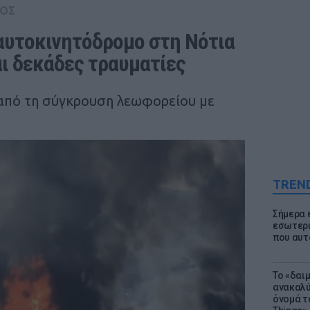
ΟΣ
αυτοκινητόδρομο στη Νότια 
αι δεκάδες τραυματίες
από τη σύγκρουση λεωφορείου με
TREN
Σήμερα 
εσωτερι
που αυτ
Το «δαι
ανακαλύ
όνομά τ