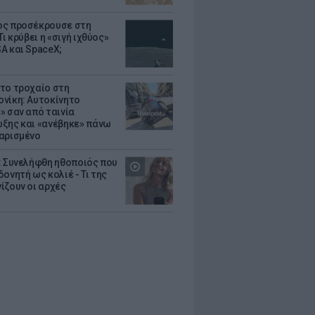
ς προσέκρουσε στη
Τι κρύβει η «σιγή ιχθύος»
A και SpaceX;
το τροχαίο στη
νίκη: Αυτοκίνητο
» σαν από ταινία
ξης και «ανέβηκε» πάνω
αρισμένο
: Συνελήφθη ηθοποιός που
oνητή ως κολιέ - Τι της
ίζουν οι αρχές