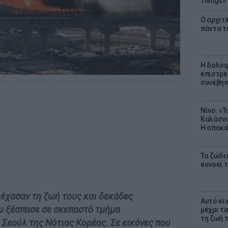
Things»
Ο αρχιτ
πάντα τ
Η δολοφ
επιστρέ
ΔΙΑΦΗΜΙΣΗ
συνέβησ
Νίνο: «
Καλάσνι
Η αποκά
Τα ζώδια
ευνοεί 
έχασαν τη ζωή τους και δεκάδες
Αυτό εί
υ ξέσπασε σε σκεπαστό τμήμα
μέχρι τ
τη ζωή 
Σεούλ της Νότιας Κορέας. Σε εικόνες που