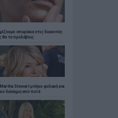
εμίζουμε σπυράκια στις διακοπές
ς θα τα προλάβεις
Α
 Martha Stewart μπήκε φυλακή και
πιο διάσημη από ποτέ