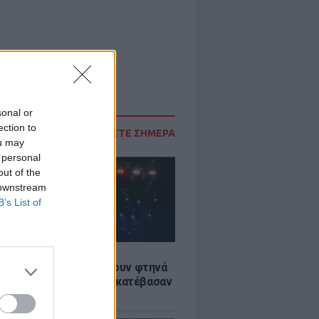
sonal or
ection to
ΔΙΑΒΑΣΤΕ ΣΗΜΕΡΑ
ou may
 personal
out of the
 downstream
B’s List of
LE
αυλίες επιτέλους βγάζουν φτηνά
ια - Ποιοι καλλιτέχνες κατέβασαν
ές