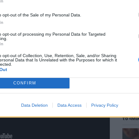
In
ν, δήλωσε στο Γαλλικό Πρακτορείο
ής.
o opt-out of the Sale of my Personal Data.
In
 τα οχήματα δυσκολεύθηκαν να διαφύγουν
η φωτιά και ακούστηκε η έκρηξη, δήλωσε
to opt-out of processing my Personal Data for Targeted
ing.
πτικό δίκτυο YTN.
ΘΕΜΑΤ
In
Έφτιαξ
μουσική
o opt-out of Collection, Use, Retention, Sale, and/or Sharing
ersonal Data that Is Unrelated with the Purposes for which it
lected.
Out
CONFIRM
Data Deletion
Data Access
Privacy Policy
ΘΕΜΑΤ
Explain
το «Μικ