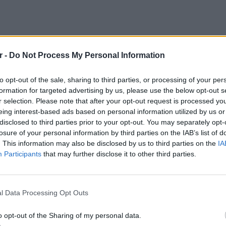
r -
Do Not Process My Personal Information
to opt-out of the sale, sharing to third parties, or processing of your per
formation for targeted advertising by us, please use the below opt-out s
r selection. Please note that after your opt-out request is processed y
eing interest-based ads based on personal information utilized by us or
disclosed to third parties prior to your opt-out. You may separately opt-
losure of your personal information by third parties on the IAB’s list of
. This information may also be disclosed by us to third parties on the
IA
Participants
that may further disclose it to other third parties.
LIFESTY
odynasty)
December 29, 2022
Οι συν
l Data Processing Opt Outs
εισιτήρ
 λεωφορείο συγκρούστηκε με φορτηγό γύρω
τις τιμ
o opt-out of the Sharing of my personal data.
50 ώρα Ελλάδας) στο σκεπαστό τμήμα του