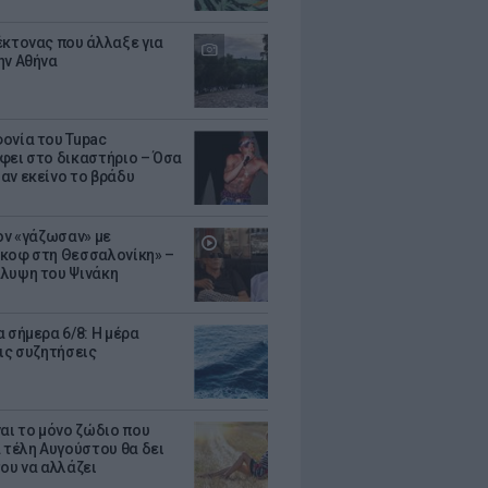
έκτονας που άλλαξε για
ην Αθήνα
ονία του Tupac
φει στο δικαστήριο – Όσα
αν εκείνο το βράδυ
Τον «γάζωσαν» με
κοφ στη Θεσσαλονίκη» –
λυψη του Ψινάκη
 σήμερα 6/8: Η μέρα
τις συζητήσεις
ναι το μόνο ζώδιο που
α τέλη Αυγούστου θα δει
του να αλλάζει