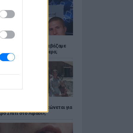
Α
αν το Napster που κατεβάζαμε
 - Πού βρίσκονται σήμερα;
Α
er: Γιατί η Αμερική τσακώνεται για
ρό Σπίτι στο Λιβάδι»;