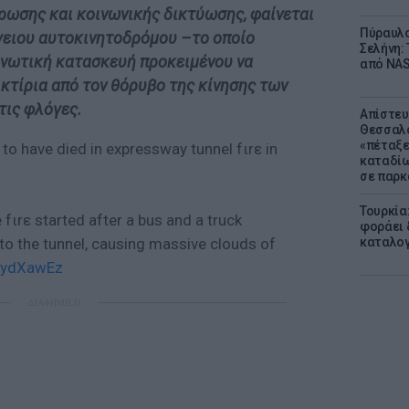
ρωσης και κοινωνικής δικτύωσης, φαίνεται
Πύραυλο
γειου αυτοκινητοδρόμου –το οποίο
Σελήνη: 
ονωτική κατασκευή προκειμένου να
από NAS
 κτίρια από τον θόρυβο της κίνησης των
τις φλόγες.
Απίστευ
Θεσσαλο
«πέταξε
 to have died in expressway tunnel fιrε in
καταδίω
σε παρκ
Τουρκία
 fιrε started after a bus and a truck
φοράει δ
καταλογ
d to the tunnel, causing massive clouds of
r1ydXawEz
ΔΙΑΦΗΜΙΣΗ