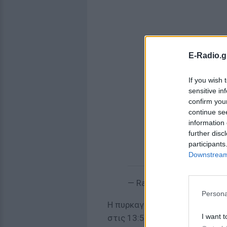
E-Radio.g
If you wish 
sensitive in
confirm you
continue se
information 
further disc
participants
Downstream 
— Raphael Rashid (@kory
Persona
Η πυρκαγιά προκλήθηκε όταν
I want t
στις 13:50 (τοπική ώρα, 06: