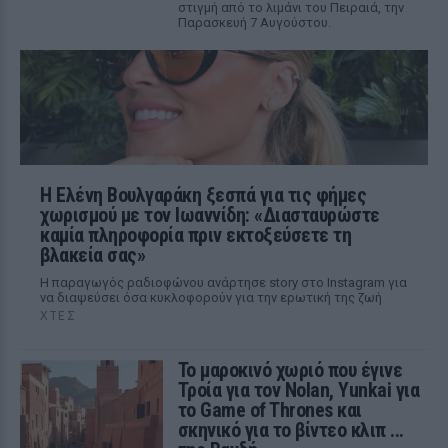
στιγμή από το λιμάνι του Πειραιά, την
Παρασκευή 7 Αυγούστου.
Η Ελένη Βουλγαράκη ξεσπά για τις φήμες
χωρισμού με τον Ιωαννίδη: «Διασταυρώστε
καμία πληροφορία πριν εκτοξεύσετε τη
βλακεία σας»
Η παραγωγός ραδιοφώνου ανάρτησε story στο Instagram για
να διαψεύσει όσα κυκλοφορούν για την ερωτική της ζωή
ΧΤΕΣ
Το μαροκινό χωριό που έγινε
Τροία για τον Nolan, Yunkai για
το Game of Thrones και
σκηνικό για το βίντεο κλιπ ...