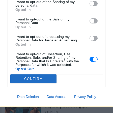
I want to opt-out of the Sharing of my
και δέχτηκε ανελέητο
personal data.
τρολάρισμα online
Opted In
ΣΉΜΕΡΑ
I want to opt-out of the Sale of my
Πολλοί εξέφρασαν απορία για την
Personal Data.
καταλληλότητα του νερού, με σχόλια
Opted In
όπως «τα πόδια του δεν ήταν μέσα σε
αυτό;»
I want to opt-out of processing my
Personal Data for Targeted Advertising.
22 χρόνια από τον θάνατο του
Opted In
Δημήτρη Παπαμιχαήλ: Η
ανάρτηση της Φίνος Φιλμ για
I want to opt-out of Collection, Use,
το «γοητευτικό λεβεντόπαιδο
Retention, Sale, and/or Sharing of my
Personal Data that Is Unrelated with the
του ελληνικού σινεμά»
Purposes for which it was collected.
Opted Out
ΣΉΜΕΡΑ
Τον θυμόμαστε ως σπουδαίο ηθοποιό και
CONFIRM
καλλιτέχνη που αποτέλεσε, μαζί με την
Αλίκη, αναπόσπαστο κομμάτι της
μεγάλης οικογένειας της Φίνος Φιλμ,
αναφέρεται χαρακτηριστικά
Data Deletion
Data Access
Privacy Policy
Μαρίνα Βερνίκου: Πόζαρε με
λαγοκέφαλο στο χέρι
ΣΉΜΕΡΑ