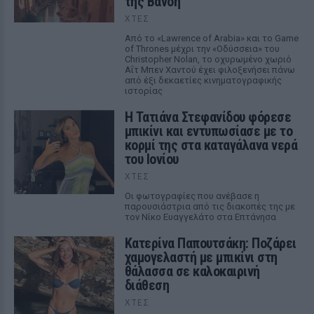
της Βανδή
ΧΤΕΣ
Από το «Lawrence of Arabia» και το Game
of Thrones μέχρι την «Οδύσσεια» του
Christopher Nolan, το οχυρωμένο χωριό
Αΐτ Μπεν Χαντού έχει φιλοξενήσει πάνω
από έξι δεκαετίες κινηματογραφικής
ιστορίας
Η Τατιάνα Στεφανίδου φόρεσε
μπικίνι και εντυπωσίασε με το
κορμί της στα καταγάλανα νερά
του Ιονίου
ΧΤΕΣ
Οι φωτογραφίες που ανέβασε η
παρουσιάστρια από τις διακοπές της με
τον Νίκο Ευαγγελάτο στα Επτάνησα
Κατερίνα Παπουτσάκη: Ποζάρει
χαμογελαστή με μπικίνι στη
θάλασσα σε καλοκαιρινή
διάθεση
ΧΤΕΣ