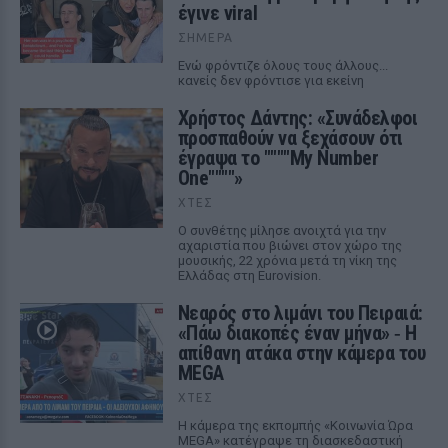
έγινε viral
ΣΉΜΕΡΑ
Ενώ φρόντιζε όλους τους άλλους...
κανείς δεν φρόντισε για εκείνη
Χρήστος Δάντης: «Συνάδελφοι
προσπαθούν να ξεχάσουν ότι
έγραψα το """"My Number
One""""»
ΧΤΕΣ
Ο συνθέτης μίλησε ανοιχτά για την
αχαριστία που βιώνει στον χώρο της
μουσικής, 22 χρόνια μετά τη νίκη της
Ελλάδας στη Eurovision.
Νεαρός στο λιμάνι του Πειραιά:
«Πάω διακοπές έναν μήνα» ‑ Η
απίθανη ατάκα στην κάμερα του
MEGA
ΧΤΕΣ
Η κάμερα της εκπομπής «Κοινωνία Ώρα
MEGA» κατέγραψε τη διασκεδαστική