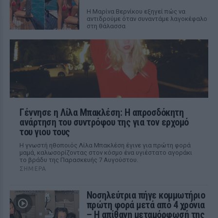
Η Μαρίνα Βερνίκου εξηγεί πώς να
αντιδρούμε όταν συναντάμε λαγοκέφαλο
στη θάλασσα
Γέννησε η Λίλα Μπακλέση: Η απροσδόκητη
ανάρτηση του συντρόφου της για τον ερχομό
του γιου τους
Η γνωστή ηθοποιός Λίλα Μπακλέση έγινε για πρώτη φορά
μαμά, καλωσορίζοντας στον κόσμο ένα υγιέστατο αγοράκι
το βράδυ της Παρασκευής 7 Αυγούστου.
ΣΉΜΕΡΑ
Νοσηλεύτρια πήγε κομμωτήριο
πρώτη φορά μετά από 4 χρόνια
– Η απίθανη μεταμόρφωσή της