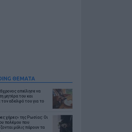
DING ΘΕΜΑΤΑ
26χρονος απείλησε να
τη μητέρα του και
 τον αδελφό του για το
ρες χήρες» της Ρωσίας: Οι
ου πολέμου που
ζονται μόλις πάρουν τα