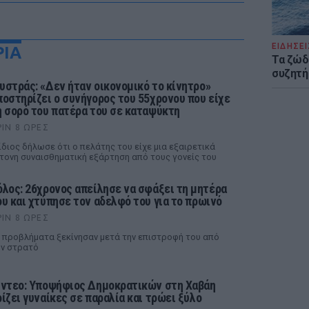
ΕΙΔΗΣΕΙ
ΡΙΑ
Τα ζώδι
συζητή
υστράς: «Δεν ήταν οικονομικό το κίνητρο»
ποστηρίζει ο συνήγορος του 55χρονου που είχε
η σορό του πατέρα του σε καταψύκτη
ΡΙΝ 8 ΏΡΕΣ
ίδιος δήλωσε ότι ο πελάτης του είχε μια εξαιρετικά
τονη συναισθηματική εξάρτηση από τους γονείς του
όλος: 26χρονος απείλησε να σφάξει τη μητέρα
ου και χτύπησε τον αδελφό του για το πρωινό
ΡΙΝ 8 ΏΡΕΣ
 προβλήματα ξεκίνησαν μετά την επιστροφή του από
ν στρατό
ίντεο: Υποψήφιος Δημοκρατικών στη Χαβάη
ρίζει γυναίκες σε παραλία και τρώει ξύλο