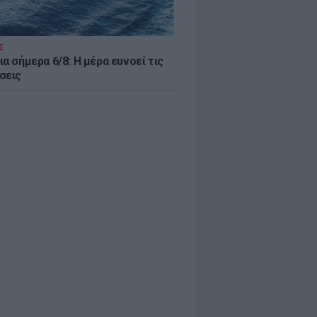
Σ
α σήμερα 6/8: Η μέρα ευνοεί τις
σεις