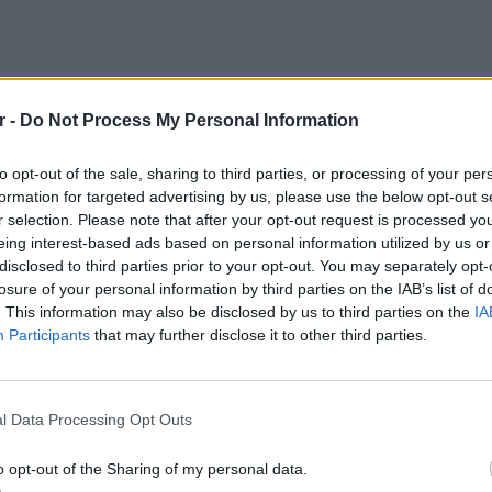
r -
Do Not Process My Personal Information
εί το απόγευμα της Πέμπτης (29/12) και
 Πρωτογενούς Τομέα, Αγροτουρισμού και ΔΕ
to opt-out of the sale, sharing to third parties, or processing of your per
χος είναι η ανάδειξη της ποιότητας του
formation for targeted advertising by us, please use the below opt-out s
ηση του γαστρονομικού τουρισμού της
r selection. Please note that after your opt-out request is processed y
eing interest-based ads based on personal information utilized by us or
disclosed to third parties prior to your opt-out. You may separately opt-
τες θα ξεκινήσει στις 18:00 μ.μ. και το ζώο
losure of your personal information by third parties on the IAB’s list of
α περισσότερες από 24 ώρες ζυγίζει
. This information may also be disclosed by us to third parties on the
IA
Participants
that may further disclose it to other third parties.
 ψήσουμε 100 κιλά λουκάνικα και θα δώσουμε
 επισκεφτούν στην κεντρική πλατεία των
LIFESTY
 στο GRTimes.gr ο αντιδήμαρχος Φερών.
Οι συν
l Data Processing Opt Outs
εισιτήρ
τις τιμ
o opt-out of the Sharing of my personal data.