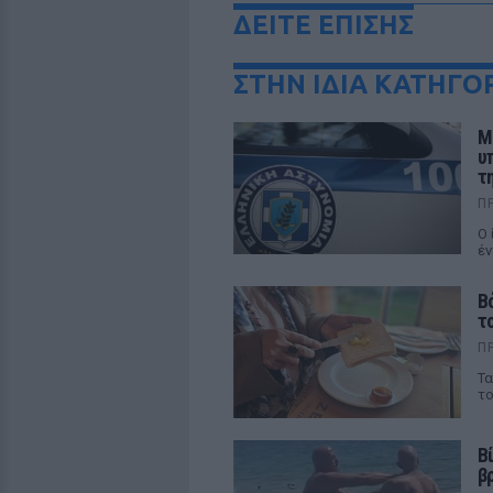
ΔΕΙΤΕ ΕΠΙΣΗΣ
ΣΤΗΝ ΙΔΙΑ ΚΑΤΗΓΟ
Μ
υ
τ
Π
Ο 
έν
Β
τ
Π
Τα
το
Β
β