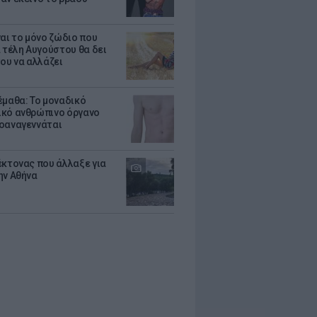
ναι το μόνο ζώδιο που
α τέλη Αυγούστου θα δει
του να αλλάζει
έμαθα: Το μοναδικό
κό ανθρώπινο όργανο
οαναγεννάται
έκτονας που άλλαξε για
ην Αθήνα