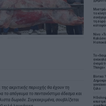
χρήματ
Μυστράς
το κίνη
συνήγορ
τη σορό
καταψύ
Νίνο: «
ΔΙΑΦΗΜΙΣΗ
Καλάσνι
Η αποκά
Το «δαι
ανακαλύ
όνομά τ
Things»
Βίντεο:
Δημοκρα
γυναίκε
ι της ακριτικής περιοχής θα έχουν τη
ξύλο
α το απόγευμα το πεντανόστιμο έδεσμα και
Η δολοφ
άλιστα δωρεάν. Συγκεκριμένα, σουβλίζεται
επιστρέ
00 κιλά λουκάνικα.
συνέβησ