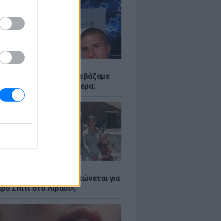
Α
αν το Napster που κατεβάζαμε
 - Πού βρίσκονται σήμερα;
Α
er: Γιατί η Αμερική τσακώνεται για
ρό Σπίτι στο Λιβάδι»;