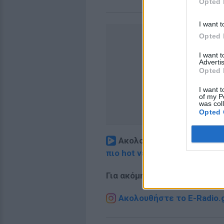
Opted 
I want t
Opted 
I want 
Advertis
Opted 
I want t
of my P
was col
Opted 
Ακολουθήστε το E-Radio.
πιο hot νέα
.
Για ακόμη περισσότερα
νέα
,
Ακολουθήστε το E-Radio.g