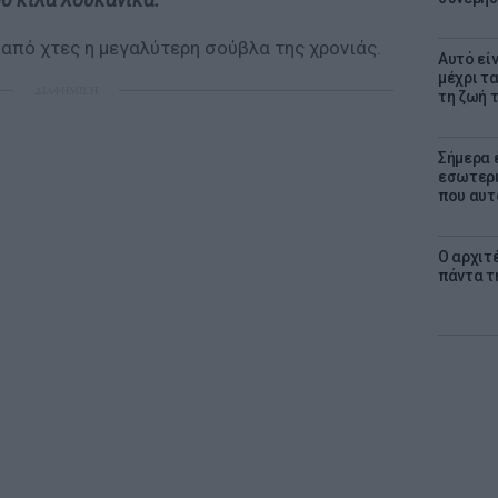
 από χτες η μεγαλύτερη σούβλα της χρονιάς.
Αυτό εί
μέχρι τ
ΔΙΑΦΗΜΙΣΗ
τη ζωή 
Σήμερα 
εσωτερι
που αυτ
Ο αρχιτ
πάντα τ