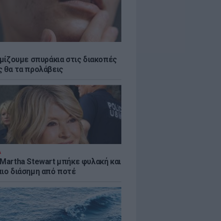
εμίζουμε σπυράκια στις διακοπές
ς θα τα προλάβεις
Α
 Martha Stewart μπήκε φυλακή και
πιο διάσημη από ποτέ