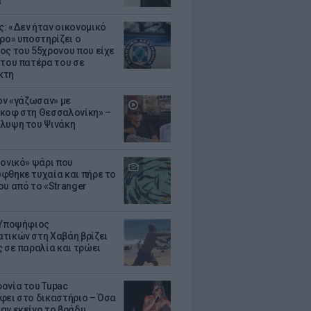
α
: «Δεν ήταν οικονομικό
τρο» υποστηρίζει ο
ος του 55χρονου που είχε
 του πατέρα του σε
κτη
Τον «γάζωσαν» με
κοφ στη Θεσσαλονίκη» –
λυψη του Ψινάκη
μονικό» ψάρι που
φθηκε τυχαία και πήρε το
ου από το «Stranger
 Υποψήφιος
τικών στη Χαβάη βρίζει
ς σε παραλία και τρώει
ονία του Tupac
φει στο δικαστήριο – Όσα
αν εκείνο το βράδυ