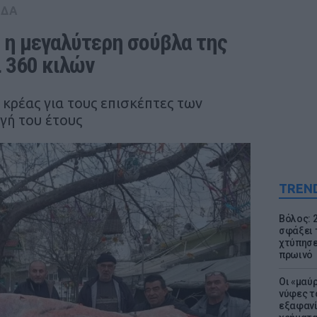
ΑΔΑ
 η μεγαλύτερη σούβλα της 
ι 360 κιλών
 κρέας για τους επισκέπτες των
γή του έτους
TREN
Βόλος: 
σφάξει 
χτύπησε
πρωινό
Οι «μαύ
νύφες τ
εξαφανί