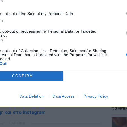
In
ΔΙΑΦΗΜΙΣΗ
o opt-out of the Sale of my Personal Data.
In
to opt-out of processing my Personal Data for Targeted
ing.
ΘΕΜΑΤ
In
Έφτιαξ
μουσική
o opt-out of Collection, Use, Retention, Sale, and/or Sharing
ersonal Data that Is Unrelated with the Purposes for which it
lected.
Out
CONFIRM
gr στο
Google News
και μάθετε πρώτοι
τα
Data Deletion
Data Access
Privacy Policy
ΘΕΜΑΤ
 μπείτε στην
ροή ειδήσεων
του E-Daily.gr
Explain
το «Μικ
r και στο Instagram
ΔΙΑΦΗΜΙΣΗ