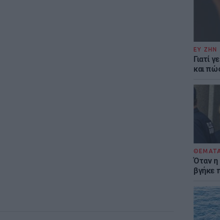
ΕΥ ΖΗΝ
Γιατί γ
και πώ
ΘΕΜΑΤ
Όταν η
βγήκε 