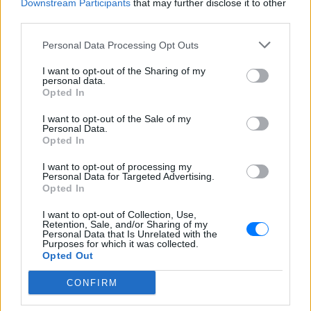
φώναζαν. Η καταγγελία αυτή κάνει τους
Downstream Participants
that may further disclose it to other
third parties.
αστυνομικούς να εξετάζουν σοβαρά το ενδεχόμενο
τα μέλη της συγκεκριμένης παρέας των εφήβων να
Personal Data Processing Opt Outs
είχαν βάλει στο «στόχαστρο» τους και άλλα παιδιά
I want to opt-out of the Sharing of my
εκτός του 15χρονου.
personal data.
Opted In
[ΠΗΓΗ]
I want to opt-out of the Sale of my
Personal Data.
Opted In
ΔΙΑΦΗΜΙΣΗ
I want to opt-out of processing my
Personal Data for Targeted Advertising.
Opted In
I want to opt-out of Collection, Use,
Retention, Sale, and/or Sharing of my
Personal Data that Is Unrelated with the
Purposes for which it was collected.
Opted Out
CONFIRM