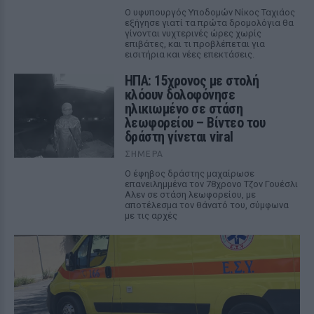
Ο υφυπουργός Υποδομών Νίκος Ταχιάος
εξήγησε γιατί τα πρώτα δρομολόγια θα
γίνονται νυχτερινές ώρες χωρίς
επιβάτες, και τι προβλέπεται για
εισιτήρια και νέες επεκτάσεις.
ΗΠΑ: 15χρονος με στολή
κλόουν δολοφόνησε
ηλικιωμένο σε στάση
λεωφορείου – Βίντεο του
δράστη γίνεται viral
ΣΉΜΕΡΑ
Ο έφηβος δράστης μαχαίρωσε
επανειλημμένα τον 78χρονο Τζον Γουέσλι
Αλεν σε στάση λεωφορείου, με
αποτέλεσμα τον θάνατό του, σύμφωνα
με τις αρχές