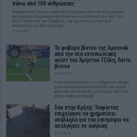
πάνω από 100 ανθρώπους
Καθοριστική ήταν η συμβολή τεσσάρων ιδιωτών στη μεγάλη
επιχείρηση απομάκρυνσης πολιτών και επισκεπτών από τον
Αγιο Παύλο και την Πρέβελη, την ώρα που η πυρκαγιά
απειλούσε τις δύο περιοχές
ΣΉΜΕΡΑ
Το φοβερό βίντεο της Αρσεναλ
από την νέα εντυπωσιακή
ασίστ του Χρήστου Τζόλη, δείτε
βίντεο
ΣΉΜΕΡΑ
Η εκτέλεση κόρνερ του 24χρονου winger
ήταν πραγματικά εκπληκτική, με πολλά
φάλτσα και δύσκολη για έλεγχο από τον
κίπερ Αλβαρο Βαγιές
Σοκ στην Κρήτη: Τουρίστας
επιχείρησε να χρηματίσει
υπάλληλο για του επιτρέψει να
ασελγήσει σε ανήλικη
ΣΉΜΕΡΑ