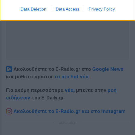
Data Deletion
Data Access
Privacy Policy
Ακολουθήστε το E-Radio.gr στο
Google News
και μάθετε πρώτοι
τα πιο hot νέα
.
Για ακόμη περισσότερα
νέα
, μπείτε στην
ροή
ειδήσεων
του E-Daily.gr
Ακολουθήστε το E-Radio.gr και στο Instagram
ΔΙΑΦΗΜΙΣΗ