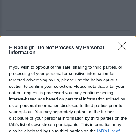
Συγκεκριμένα, κάτοικος της περιοχής, μιλώντας
E-Radio.gr -
Do Not Process My Personal
στον ΑΝΤ1, ισχυρίστηκε ότι το περασμένο
Information
καλοκαίρι άκουσε τις φωνές ενός κοριτσιού μέσα
από το σπίτι, το οποίο ούρλιαζε «όχι μη, αφήστε με,
If you wish to opt-out of the sale, sharing to third parties, or
αφήστε με» ωστόσο κανείς δεν παρενέβη και δεν
processing of your personal or sensitive information for
κατήγγειλε το περιστατικό στις Αρχές.
targeted advertising by us, please use the below opt-out
section to confirm your selection. Please note that after your
Όπως είπε η συγκεκριμένη ομάδα παιδιών
opt-out request is processed you may continue seeing
interest-based ads based on personal information utilized by
μαζευόταν για περισσότερο από έναν χρόνο σε
us or personal information disclosed to third parties prior to
αυτό το σπίτι. Είχαν διαμορφώσει τον πίσω χώρο
your opt-out. You may separately opt-out of the further
του σπιτιού για να κάνουν τα «πάρτι τους».
disclosure of your personal information by third parties on the
IAB’s list of downstream participants. This information may
Έβαζαν δυνατή μουσική, έπιναν, έβριζαν και
also be disclosed by us to third parties on the
IAB’s List of