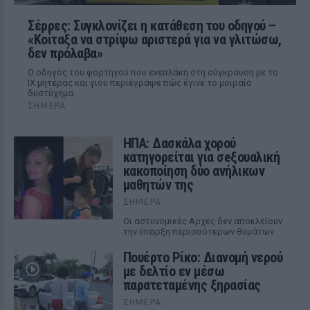
Σέρρες: Συγκλονίζει η κατάθεση του οδηγού –
«Κοίταξα να στρίψω αριστερά για να γλιτώσω,
δεν πρόλαβα»
Ο οδηγός του φορτηγού που ενεπλάκη στη σύγκρουση με το
ΙΧ μητέρας και γιου περιέγραψε πώς έγινε το μοιραίο
δυστύχημα.
ΣΉΜΕΡΑ
ΗΠΑ: Δασκάλα χορού
κατηγορείται για σeξουαλική
κακοποίηση δύο ανήλικων
μαθητών της
ΣΉΜΕΡΑ
Οι αστυνομικές Αρχές δεν αποκλείουν
την ύπαρξη περισσότερων θυμάτων
Πουέρτο Ρίκο: Διανομή νερού
με δελτίο εν μέσω
παρατεταμένης ξηρασίας
ΣΉΜΕΡΑ