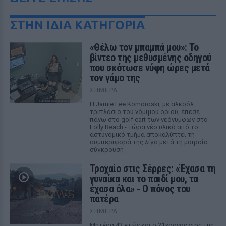
ΣΤΗΝ ΙΔΙΑ ΚΑΤΗΓΟΡΙΑ
«Θέλω τον μπαμπά μου»: Το
βίντεο της μεθυσμένης οδηγού
που σκότωσε νύφη ώρες μετά
τον γάμο της
ΣΉΜΕΡΑ
Η Jamie Lee Komoroski, με αλκοόλ
τριπλάσιο του νόμιμου ορίου, έπεσε
πάνω στο golf cart των νεόνυμφων στο
Folly Beach - τώρα νέο υλικό από το
αστυνομικό τμήμα αποκαλύπτει τη
συμπεριφορά της λίγο μετά τη μοιραία
σύγκρουση
Τροχαίο στις Σέρρες: «Έχασα τη
γυναίκα και το παιδί μου, τα
έχασα όλα» ‑ Ο πόνος του
πατέρα
ΣΉΜΕΡΑ
Μητέρα 43 ετών και ο 21χρονος γιος της