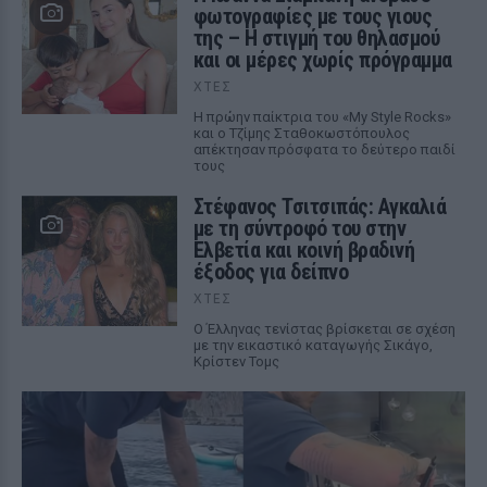
φωτογραφίες με τους γιους
της – Η στιγμή του θηλασμού
και οι μέρες χωρίς πρόγραμμα
ΧΤΕΣ
Η πρώην παίκτρια του «My Style Rocks»
και ο Τζίμης Σταθοκωστόπουλος
απέκτησαν πρόσφατα το δεύτερο παιδί
τους
Στέφανος Τσιτσιπάς: Αγκαλιά
με τη σύντροφό του στην
Ελβετία και κοινή βραδινή
έξοδος για δείπνο
ΧΤΕΣ
Ο Έλληνας τενίστας βρίσκεται σε σχέση
με την εικαστικό καταγωγής Σικάγο,
Κρίστεν Τομς