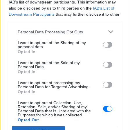
IAB’s list of downstream participants. This information may
also be disclosed by us to third parties on the
IAB’s List of
Downstream Participants
that may further disclose it to other
third parties.
Personal Data Processing Opt Outs
I want to opt-out of the Sharing of my
personal data.
Opted In
I want to opt-out of the Sale of my
Personal Data.
Οι αντιδράσεις των ειδικών
Opted In
Μετά τον «ντόρο» που δημιουργήθηκε, τα ξένα ΜΜΕ
I want to opt-out of processing my
Personal Data for Targeted Advertising.
απευθύνθηκαν σε διατροφολόγους για να εκφέρουν
Opted In
την άποψη της επιστήμης αναφορικά με τη σαλάτα
I want to opt-out of Collection, Use,
της Πάλτροου.
Retention, Sale, and/or Sharing of my
Personal Data that Is Unrelated with the
Purposes for which it was collected.
Η διατροφολόγος, Μακένζι Κάλντγουελ, μίλησε στην
Opted Out
Page Six και είπε ότι η σαλάτα της ηθοποιού δεν