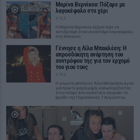
Μαρίνα Βερνίκου: Πόζαρε με
λαγοκέφαλο στο χέρι
ΧΤΕΣ
Η Μαρίνα Βερνίκου εξηγεί πώς να
αντιδρούμε όταν συναντάμε λαγοκέφαλο
στη θάλασσα
Γέννησε η Λίλα Μπακλέση: Η
απροσδόκητη ανάρτηση του
συντρόφου της για τον ερχομό
του γιου τους
ΧΤΕΣ
Η γνωστή ηθοποιός Λίλα Μπακλέση έγινε
για πρώτη φορά μαμά, καλωσορίζοντας
στον κόσμο ένα υγιέστατο αγοράκι το
βράδυ της Παρασκευής 7 Αυγούστου.