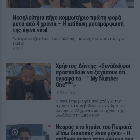
Νοσηλεύτρια πήγε κομμωτήριο πρώτη φορά
μετά από 4 χρόνια – Η απίθανη μεταμόρφωσή
της έγινε viral
Ενώ φρόντιζε όλους τους άλλους... κανείς δεν φρόντισε για
εκείνη
ΧΤΕΣ
Χρήστος Δάντης: «Συνάδελφοι
προσπαθούν να ξεχάσουν ότι
έγραψα το """"My Number
One""""»
ΠΡΟΧΤΈΣ
Ο συνθέτης μίλησε ανοιχτά για την
αχαριστία που βιώνει στον χώρο της
μουσικής, 22 χρόνια μετά τη νίκη της
Ελλάδας στη Eurovision.
Νεαρός στο λιμάνι του Πειραιά:
«Πάω διακοπές έναν μήνα» ‑ Η
απίθανη ατάκα στην κάμερα του