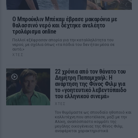
Ο Μπρούκλιν Μπέκαμ έβρασε μακαρόνια με
θαλασσινό νερό και δέχτηκε ανελέητο
τρολάρισμα online
Πολλοί εξέφρασαν απορία για την καταλληλότητα του
νερού, με σχόλια όπως «τα πόδια του δεν ήταν μέσα σε
αυτό;»
ΧΤΕΣ
22 χρόνια από τον θάνατο του
Δημήτρη Παπαμιχαήλ: Η
ανάρτηση της Φίνος Φιλμ για
το «γοητευτικό λεβεντόπαιδο
του ελληνικού σινεμά»
ΧΤΕΣ
Τον θυμόμαστε ως σπουδαίο ηθοποιό και
καλλιτέχνη που αποτέλεσε, μαζί με την
Αλίκη, αναπόσπαστο κομμάτι της
μεγάλης οικογένειας της Φίνος Φιλμ,
αναφέρεται χαρακτηριστικά