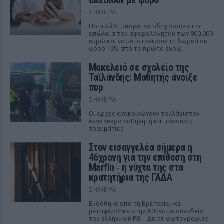
απειλούν με φόρο
ΣΉΜΕΡΑ
Ποια λάθη μπορεί να οδηγήσουν στην
απώλεια του αφορολόγητου των 800.000
ευρώ και να μετατρέψουν τη δωρεά σε
φόρο 10% από το πρώτο ευρώ
Μακελειό σε σχολείο της
Ταϊλάνδης: Μαθητής άνοιξε
πυρ
ΣΉΜΕΡΑ
Οι αρχές ανακοινώνουν τουλάχιστον
έναν νεκρό καθηγητή και τέσσερις
τραυματίες
Στον εισαγγελέα σήμερα η
46χρονη για την επίθεση στη
Marfin ‑ η νύχτα της στα
κρατητήρια της ΓΑΔΑ
ΣΉΜΕΡΑ
Εκδόθηκε από τη Βρετανία και
μεταφέρθηκε στην Αθήνα με συνοδεία
του ελληνικού FBI - Δείτε φωτογραφίες