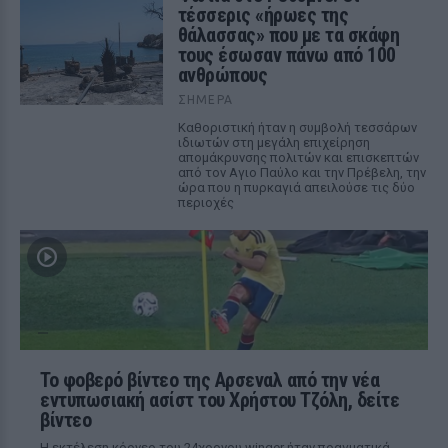
τέσσερις «ήρωες της
θάλασσας» που με τα σκάφη
τους έσωσαν πάνω από 100
ανθρώπους
ΣΉΜΕΡΑ
Καθοριστική ήταν η συμβολή τεσσάρων
ιδιωτών στη μεγάλη επιχείρηση
απομάκρυνσης πολιτών και επισκεπτών
από τον Αγιο Παύλο και την Πρέβελη, την
ώρα που η πυρκαγιά απειλούσε τις δύο
περιοχές
Το φοβερό βίντεο της Αρσεναλ από την νέα
εντυπωσιακή ασίστ του Χρήστου Τζόλη, δείτε
βίντεο
Η εκτέλεση κόρνερ του 24χρονου winger ήταν πραγματικά