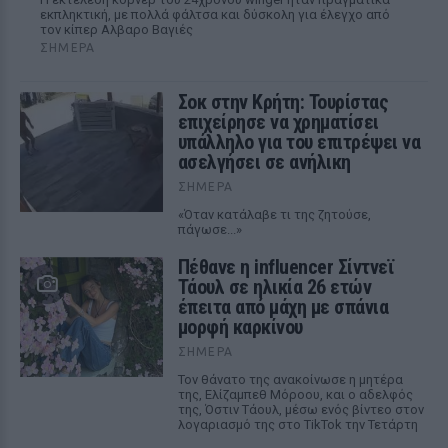
εκπληκτική, με πολλά φάλτσα και δύσκολη για έλεγχο από
τον κίπερ Αλβαρο Βαγιές
ΣΉΜΕΡΑ
Σοκ στην Κρήτη: Τουρίστας
επιχείρησε να χρηματίσει
υπάλληλο για του επιτρέψει να
ασελγήσει σε ανήλικη
ΣΉΜΕΡΑ
«Όταν κατάλαβε τι της ζητούσε,
πάγωσε...»
Πέθανε η influencer Σίντνεϊ
Τάουλ σε ηλικία 26 ετών
έπειτα από μάχη με σπάνια
μορφή καρκίνου
ΣΉΜΕΡΑ
Τον θάνατο της ανακοίνωσε η μητέρα
της, Ελίζαμπεθ Μόροου, και ο αδελφός
της, Όστιν Τάουλ, μέσω ενός βίντεο στον
λογαριασμό της στο TikTok την Τετάρτη