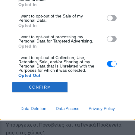
Opted In
στο οποίο έχουν φτάσει τα ρατσιστικά και
μεροληπτικά κινήματα στην Ευρώπη", προστίθεται
I want to opt-out of the Sale of my
Personal Data.
και καλούνται "οι πολίτες που ζουν ή σχεδιάζουν να
Opted In
ταξιδέψουν σε χώρες όπου λαμβάνουν χώρα
I want to opt-out of processing my
τέτοιες ενέργειες να είναι προσεκτικοί, να μένουν
Personal Data for Targeted Advertising.
μακριά από περιοχές όπου ενδέχεται να ενταθούν
Opted In
οι διαδηλώσεις, να ενεργούν με ψυχραιμία απέναντι
I want to opt-out of Collection, Use,
σε πιθανές ξενοφοβικές και ρατσιστικές
Retention, Sale, and/or Sharing of my
Personal Data that Is Unrelated with the
παρενοχλήσεις και επιθέσεις και να απευθύνονται
Purposes for which it was collected.
Opted Out
επίσης στις τοπικές δυνάμεις ασφαλείας, καθώς
επίσης να παρακολουθούν στενά τα τοπικά μέσα
CONFIRM
ενημέρωσης και είναι ιδιαίτερα επωφελές για τις
δυνάμεις ασφαλείας των χωρών αυτών να
παρακολουθούν τις πρόσθετες προειδοποιήσεις
Data Deletion
Data Access
Privacy Policy
και ανακοινώσεις που ενδέχεται να κάνουν το
Υπουργείο, οι Πρεσβείες και τα Γενικά Προξενεία
μας στις χώρες".