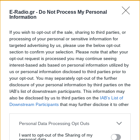
διαδηλώσεις, έπειτα από την πρόσφατη πυρπόληση
του Κορανίου στη Στοκχόλμη από έναν ακροδεξιό
E-Radio.gr -
Do Not Process My Personal
Information
πολιτικό, την περασμένη εβδομάδα.
Ταξιδιωτική οδηγία για την Ευρώπη
If you wish to opt-out of the sale, sharing to third parties, or
processing of your personal or sensitive information for
Αρχικά εκδόθηκε "ταξιδιωτική οδηγία για
targeted advertising by us, please use the below opt-out
section to confirm your selection. Please note that after your
ευρωπαϊκές χώρες", στην οποία αναφέρεται ότι
opt-out request is processed you may continue seeing
"παρατηρείται αύξηση των αντιισλαμικών,
interest-based ads based on personal information utilized by
ξενοφοβικών και ρατσιστικών ενεργειών σε
us or personal information disclosed to third parties prior to
ορισμένες ευρωπαϊκές χώρες, καθώς και
your opt-out. You may separately opt-out of the further
προπαγανδιστικές διαδηλώσεις κατά της χώρας
disclosure of your personal information by third parties on the
IAB’s list of downstream participants. This information may
μας από ομάδες που συνδέονται με την
also be disclosed by us to third parties on the
IAB’s List of
τρομοκρατική οργάνωση".
Downstream Participants
that may further disclose it to other
third parties.
"Αυτές οι εξελίξεις, που αντικατοπτρίζουν τις
επικίνδυνες διαστάσεις της θρησκευτικής
Personal Data Processing Opt Outs
μισαλλοδοξίας και του μίσους στην Ευρώπη,
I want to opt-out of the Sharing of my
αποκαλύπτουν ξεκάθαρα το ανησυχητικό επίπεδο
personal data.