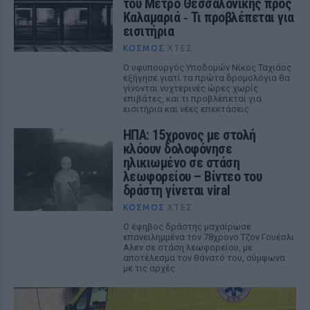
του Μετρό Θεσσαλονίκης προς
Καλαμαριά ‑ Τι προβλέπεται για
εισιτήρια
ΚΌΣΜΟΣ
ΧΤΕΣ
Ο υφυπουργός Υποδομών Νίκος Ταχιάος
εξήγησε γιατί τα πρώτα δρομολόγια θα
γίνονται νυχτερινές ώρες χωρίς
επιβάτες, και τι προβλέπεται για
εισιτήρια και νέες επεκτάσεις.
ΗΠΑ: 15χρονος με στολή
κλόουν δολοφόνησε
ηλικιωμένο σε στάση
λεωφορείου – Βίντεο του
δράστη γίνεται viral
ΚΌΣΜΟΣ
ΧΤΕΣ
Ο έφηβος δράστης μαχαίρωσε
επανειλημμένα τον 78χρονο Τζον Γουέσλι
Αλεν σε στάση λεωφορείου, με
αποτέλεσμα τον θάνατό του, σύμφωνα
με τις αρχές