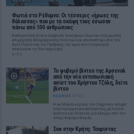
ΚΌΣΜΟΣ
Φωτιά στο Ρέθυμνο: Οι τέσσερις «ήρωες της
θάλασσας» που με τα σκάφη τους έσωσαν
πάνω από 100 ανθρώπους
Καθοριστική ήταν η συμβολή τεσσάρων ιδιωτών στη μεγάλη
επιχείρηση απομάκρυνσης πολιτών και επισκεπτών από τον
Αγιο Παύλο και την Πρέβελη, την ώρα που η πυρκαγιά
απειλούσε τις δύο περιοχές
ΧΤΕΣ
Το φοβερό βίντεο της Αρσεναλ
από την νέα εντυπωσιακή
ασίστ του Χρήστου Τζόλη, δείτε
βίντεο
ΚΌΣΜΟΣ
ΧΤΕΣ
Η εκτέλεση κόρνερ του 24χρονου winger
ήταν πραγματικά εκπληκτική, με πολλά
φάλτσα και δύσκολη για έλεγχο από τον
κίπερ Αλβαρο Βαγιές
Σοκ στην Κρήτη: Τουρίστας