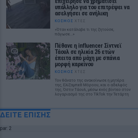
επιχείρησε να χρηματίσει
υπάλληλο για του επιτρέψει να
ασελγήσει σε ανήλικη
ΚΌΣΜΟΣ
ΧΤΕΣ
«Όταν κατάλαβε τι της ζητούσε,
πάγωσε...»
Πέθανε η influencer Σίντνεϊ
Τάουλ σε ηλικία 26 ετών
έπειτα από μάχη με σπάνια
μορφή καρκίνου
ΚΌΣΜΟΣ
ΧΤΕΣ
Τον θάνατο της ανακοίνωσε η μητέρα
της, Ελίζαμπεθ Μόροου, και ο αδελφός
της, Όστιν Τάουλ, μέσω ενός βίντεο στον
λογαριασμό της στο TikTok την Τετάρτη
ΔΕΙΤΕ ΕΠΙΣΗΣ
par: 2