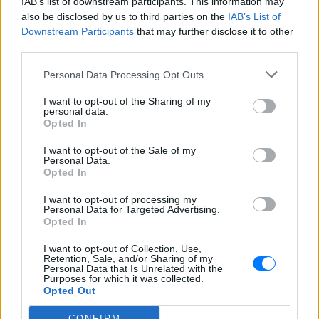
IAB’s list of downstream participants. This information may
έχασα όλα» ‑ Ο πόνος του
πατέρα
also be disclosed by us to third parties on the
IAB’s List of
Downstream Participants
that may further disclose it to other
ΚΌΣΜΟΣ
ΧΤΕΣ
third parties.
Μητέρα 43 ετών και ο 21χρονος γιος της
σκοτώθηκαν σε μετωπική σύγκρουση με
Personal Data Processing Opt Outs
φορτηγό στην επαρχιακή οδό Αμφίπολης
– Δράμας, κοντά στην Παλαιοκώμη.
I want to opt-out of the Sharing of my
personal data.
Καταδίωξη στο κέντρο της
Opted In
Θεσσαλονίκης: Έσπασαν το
τζάμι του οδηγού – «Μην κάνεις
I want to opt-out of the Sale of my
μ@@@», του φώναζαν
Personal Data.
Opted In
ΚΌΣΜΟΣ
ΧΤΕΣ
Εξαιτίας των υψηλών ταχυτήτων το
I want to opt-out of processing my
λευκό όχημα έχασε τον έλεγχο και
Personal Data for Targeted Advertising.
καρφώθηκε πάνω σε κολονάκια.
Opted In
I want to opt-out of Collection, Use,
Retention, Sale, and/or Sharing of my
Personal Data that Is Unrelated with the
Purposes for which it was collected.
Opted Out
ΚΌΣΜΟΣ
CONFIRM