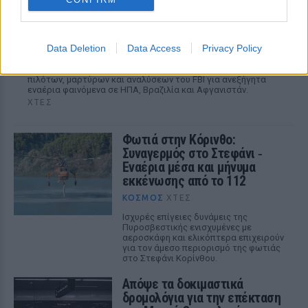
Αρχεία UFO: Αθόρυβα τριγωνικά σκάφη 152
μέτρων και μεταλλική σφαίρα με ανθρώπινο
σώμα στα νέα αποχαρακτηρισμένα έγγραφα
Data Deletion
Data Access
Privacy Policy
Η κυβέρνηση Τραμπ δημοσίευσε την 5η παρτίδα
αποχαρακτηρισμένων αρχείων με αναφορές στρατιωτικών
πιλότων, μαρτύρων και αναλύσεων του FBI για ανεξήγητα
εναέρια φαινόμενα σε ΗΠΑ, Βραζιλία και Αφγανιστάν.
ΧΤΕΣ
Φωτιά στην Κόρινθο:
Συναγερμός στο Στεφάνι ‑
Εναέρια μέσα και μήνυμα
εκκένωσης από το 112
ΚΌΣΜΟΣ
ΧΤΕΣ
Ισχυρές επίγειες δυνάμεις της
Πυροσβεστικής ενισχυμένες με
αεροσκάφη και ελικόπτερα επιχειρούν
για τον άμεσο περιορισμό της φωτιάς
στο Στεφάνι Κορίνθου.
Απόψε τα δοκιμαστικά
δρομολόγια για την επέκταση