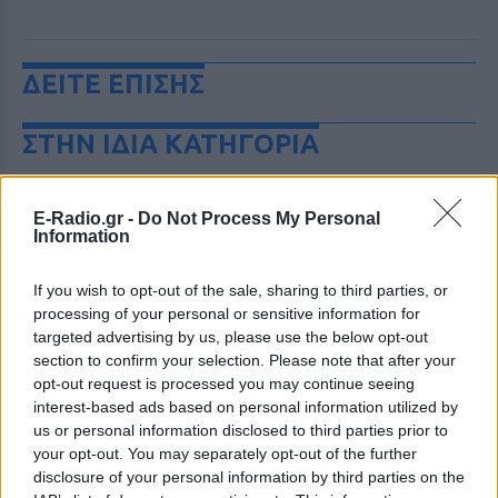
ΔΕΙΤΕ ΕΠΙΣΗΣ
ΣΤΗΝ ΙΔΙΑ ΚΑΤΗΓΟΡΙΑ
«Θέλω τον μπαμπά μου»: Το
βίντεο της μεθυσμένης οδηγού
E-Radio.gr -
Do Not Process My Personal
που σκότωσε νύφη ώρες μετά
Information
τον γάμο της
ΚΌΣΜΟΣ
ΧΤΕΣ
If you wish to opt-out of the sale, sharing to third parties, or
processing of your personal or sensitive information for
Η Jamie Lee Komoroski, με αλκοόλ
τριπλάσιο του νόμιμου ορίου, έπεσε
targeted advertising by us, please use the below opt-out
πάνω στο golf cart των νεόνυμφων στο
section to confirm your selection. Please note that after your
Folly Beach - τώρα νέο υλικό από το
opt-out request is processed you may continue seeing
αστυνομικό τμήμα αποκαλύπτει τη
συμπεριφορά της λίγο μετά τη μοιραία
interest-based ads based on personal information utilized by
σύγκρουση
us or personal information disclosed to third parties prior to
your opt-out. You may separately opt-out of the further
Τροχαίο στις Σέρρες: «Έχασα τη
disclosure of your personal information by third parties on the
γυναίκα και το παιδί μου, τα